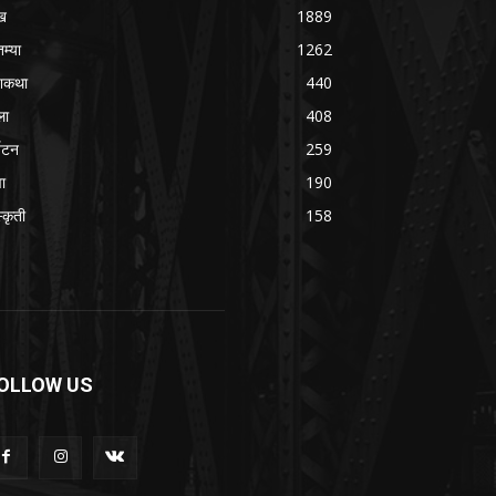
ख
1889
तम्या
1262
शकथा
440
ला
408
्यटन
259
वा
190
्कृती
158
OLLOW US