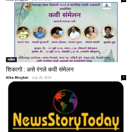
साहित्य
शिकागो : असे रंगले कवी संमेलन
Alka Bhujbal
-
July 28, 2026
1