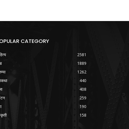
OPULAR CATEGORY
हित्य
2581
ख
1889
तम्या
1262
शकथा
440
ला
408
्यटन
259
वा
190
्कृती
158