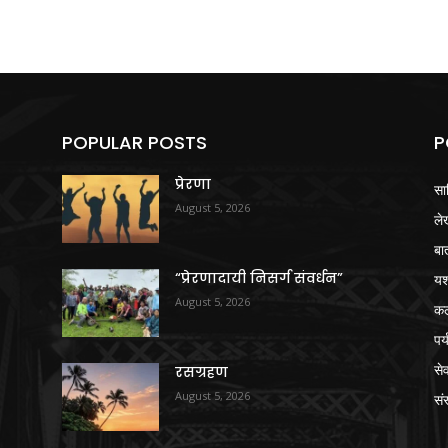
POPULAR POSTS
P
प्रेरणा
सा
August 5, 2026
ले
बा
“प्रेरणादायी निसर्ग संवर्धन”
य
August 5, 2026
क
पर
से
रसग्रहण
August 5, 2026
संस