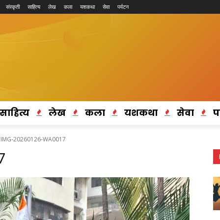
संस्कृती
साहित्य
लेख
कला
यशकथा
सेवा
पर्यटन
साहित्य
लेख
कला
यशकथा
सेवा
प
IMG-20260126-WA0017
7