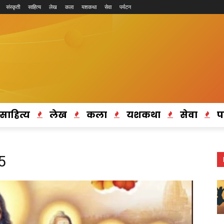
संस्कृती
साहित्य
लेख
कला
यशकथा
सेवा
पर्यटन
साहित्य
लेख
कला
यशकथा
सेवा
प
5