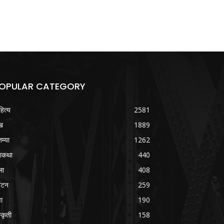
OPULAR CATEGORY
हित्य
2581
ख
1889
तम्या
1262
शकथा
440
ला
408
्यटन
259
वा
190
्कृती
158