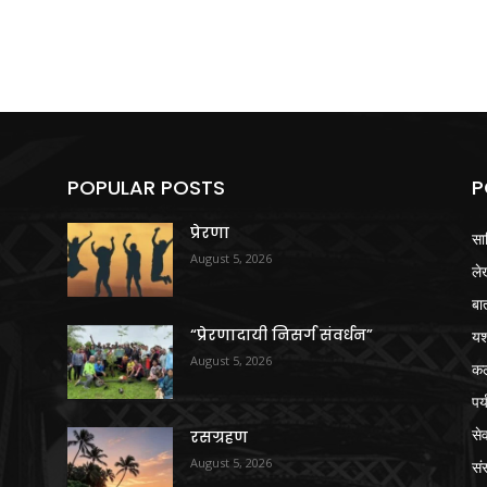
POPULAR POSTS
P
प्रेरणा
सा
August 5, 2026
ले
बा
“प्रेरणादायी निसर्ग संवर्धन”
य
August 5, 2026
क
पर
से
रसग्रहण
August 5, 2026
संस