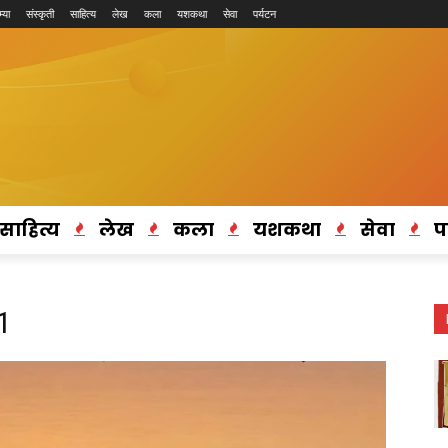
्या
संस्कृती
साहित्य
लेख
कला
यशकथा
सेवा
पर्यटन
साहित्य
लेख
कला
यशकथा
सेवा
प
1