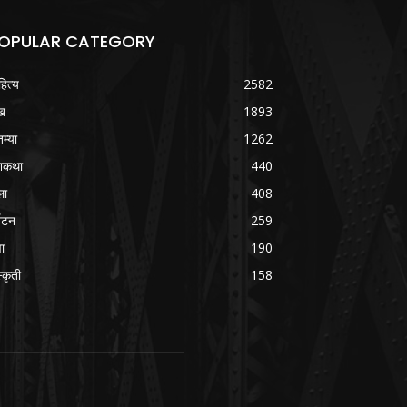
OPULAR CATEGORY
हित्य
2582
ख
1893
तम्या
1262
शकथा
440
ला
408
्यटन
259
वा
190
्कृती
158