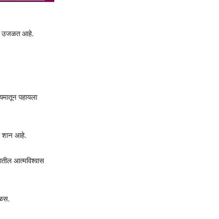
्य उजळत आहे.
्यमातून पहायला
ी शान आहे.
यातील आत्मविश्वास
कळस.