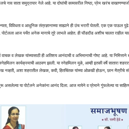
र्टलचे नाव साता समुद्रापार नेले आहे. या दोघांची कामावरील निष्ठा, प्रेम खरंच वाखाणण्याजो
न्यता, विविधता व आधुनिक तंत्रज्ञानाच्या साह्याने ही उंच भरारी घेतली. एक एक पाऊल पु
पोर्टलला आज पर्यंत अनेक मानाचे तुरे लाभले आहेत. ही घौडदौड अशीच चालत राहील या
व वाचक व लेखक यांच्यासाठी ही अतिशय आनंदाची व अभिमानाची गोष्ट आहे. या निमित्ताने बरोबर
 स्नेहमिलन कार्यक्रमाची आठवण झाली. या स्नेहमिलन मुळे, आम्ही इतकी वर्षे सातारा शहर
ख नव्हती, अशा शहरातील लेखक, कवी, हितचिंतक यांच्या ओळखी होऊन, छान मैत्रीचे संबं
न सुरू असलेल्या या पोर्टलने अनेकांना आनंद दिला. आज मायेने व प्रेमाने गुंफलेल्या या साहि