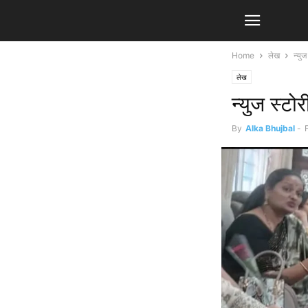
Home
लेख
न्युज
लेख
न्युज स्टो
By
Alka Bhujbal
-