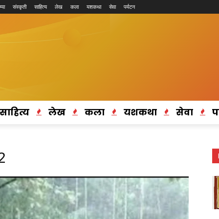
्या
संस्कृती
साहित्य
लेख
कला
यशकथा
सेवा
पर्यटन
साहित्य
लेख
कला
यशकथा
सेवा
प
2