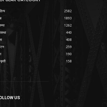
हित्य
2582
ख
1893
तम्या
1262
शकथा
440
ला
408
्यटन
259
वा
190
्कृती
158
OLLOW US