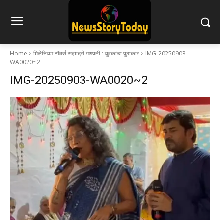
Home
मिलेनियम टॉवर्स सह्याद्री गणपती : युवकांचा पुढाकार
IMG-20250903-
WA0020~2
IMG-20250903-WA0020~2