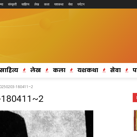
्या
संस्कृती
साहित्य
लेख
कला
यशकथा
सेवा
पर्यटन
साहित्य
लेख
कला
यशकथा
सेवा
प
20250203-180411~2
-180411~2