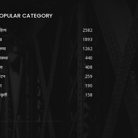
OPULAR CATEGORY
हित्य
2582
ख
1893
तम्या
1262
शकथा
440
ला
408
्यटन
259
वा
190
्कृती
158