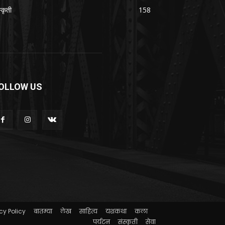
्कृती
158
OLLOW US
cy Policy
बातम्या
लेख
साहित्य
यशकथा
कला
पर्यटन
संस्कृती
सेवा