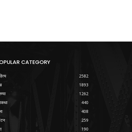
OPULAR CATEGORY
हित्य
2582
ख
1893
तम्या
1262
शकथा
440
ला
408
्यटन
259
वा
190