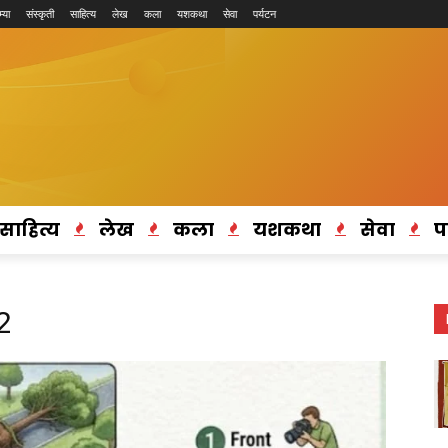
्या
संस्कृती
साहित्य
लेख
कला
यशकथा
सेवा
पर्यटन
साहित्य
लेख
कला
यशकथा
सेवा
प
2