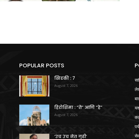
POPULAR POSTS
P
खिडकी : 7
सा
August 7, 2026
ले
बा
हिरोशिमा : “ते” आणि “हे”
य
August 7, 2026
क
पर
से
‘उंच उंच नेत गुढी’