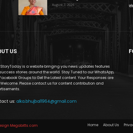
August 7, 2026
संस
OUT US
F
StoryToday is a website bringing you news updates features
success stories around the world. Stay Tuned to our WhatsApp,
Facebook Groups to Get the Latest content. Your Responses are
 Welcome. Please contact us for content contribution and
rtisements.
tact us:
alka.bhujbal1964@gmail.com
Home
About Us
Priva
sign Megabitts.com