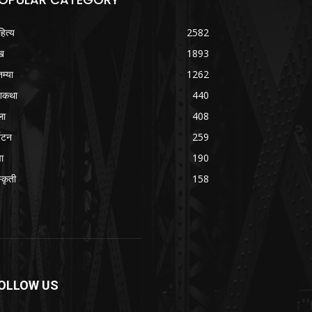
हित्य
2582
ख
1893
तम्या
1262
शकथा
440
ला
408
्यटन
259
वा
190
्कृती
158
OLLOW US