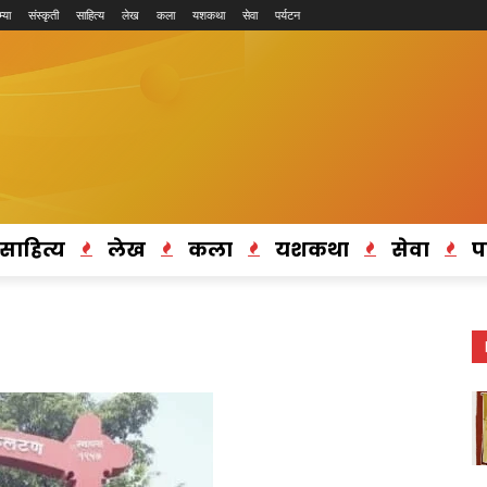
्या
संस्कृती
साहित्य
लेख
कला
यशकथा
सेवा
पर्यटन
साहित्य
लेख
कला
यशकथा
सेवा
प