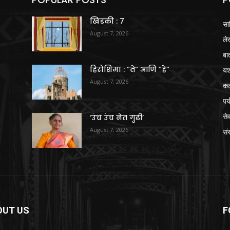
खिडकी : 7
सा
August 7, 2026
ले
बा
हिरोशिमा : “ते” आणि “हे”
य
August 7, 2026
क
पर
से
‘उंच उंच नेत गुढी’
August 7, 2026
संस
OUT US
F