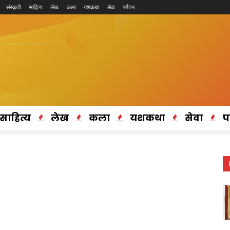
संस्कृती
साहित्य
लेख
कला
यशकथा
सेवा
पर्यटन
साहित्य
लेख
कला
यशकथा
सेवा
प