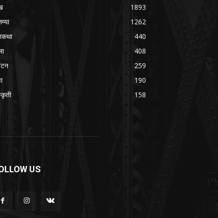
ख
1893
तम्या
1262
शकथा
440
ला
408
्यटन
259
वा
190
्कृती
158
OLLOW US