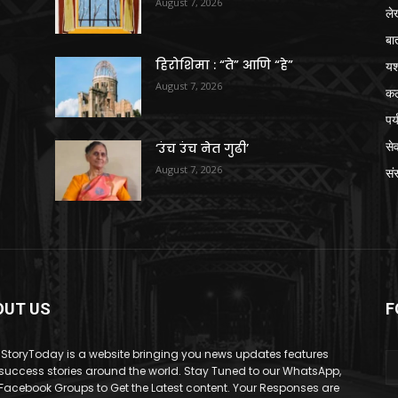
August 7, 2026
ले
बा
हिरोशिमा : “ते” आणि “हे”
य
August 7, 2026
क
पर
से
‘उंच उंच नेत गुढी’
August 7, 2026
संस
OUT US
F
StoryToday is a website bringing you news updates features
success stories around the world. Stay Tuned to our WhatsApp,
Facebook Groups to Get the Latest content. Your Responses are