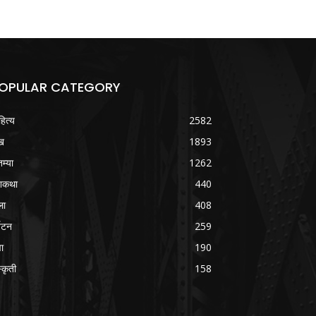
OPULAR CATEGORY
हित्य
2582
ख
1893
तम्या
1262
शकथा
440
ला
408
्यटन
259
वा
190
्कृती
158