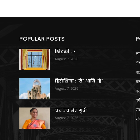
POPULAR POSTS
P
खिडकी : 7
सा
August 7, 2026
ले
बा
हिरोशिमा : “ते” आणि “हे”
य
August 7, 2026
क
पर
से
‘उंच उंच नेत गुढी’
August 7, 2026
संस