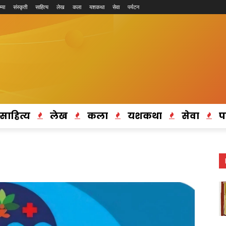
्या
संस्कृती
साहित्य
लेख
कला
यशकथा
सेवा
पर्यटन
साहित्य
लेख
कला
यशकथा
सेवा
प