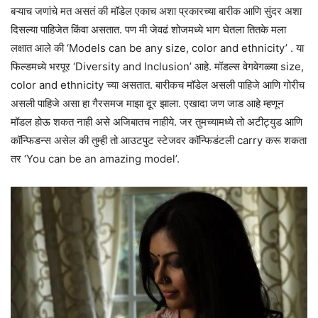
बऱ्याच जणांचे मत असतं की मॉडेल एकाच अशा प्रकारच्या बारीक आणि सुंदर अशा
दिसल्या पाहिजेत किंवा असतात. पण मी जेवढं शोजमध्ये भाग घेतला तितके मला
लक्षात आले की ‘Models can be any size, color and ethnicity’ . या
फिल्डमध्ये भरपूर ‘Diversity and Inclusion’ आहे. मॉडल्स वेगवेगळ्या size,
color and ethnicity च्या असतात. बारीकच मॉडेल असली पाहिजे आणि गोरीच
असली पाहिजे असा हा गैरसमज माझा दूर झाला. एखादा जण जाड आहे म्हणून
मॉडल होऊ शकत नाही असे अजिबातच नाहीये. जर तुमच्यामध्ये तो अटीट्युड आणि
कॉन्फिडन्स असेल की तुम्ही तो आउटपुट स्टेजवर कॉन्फिडंटली carry करू शकता
तर ‘You can be an amazing model’.