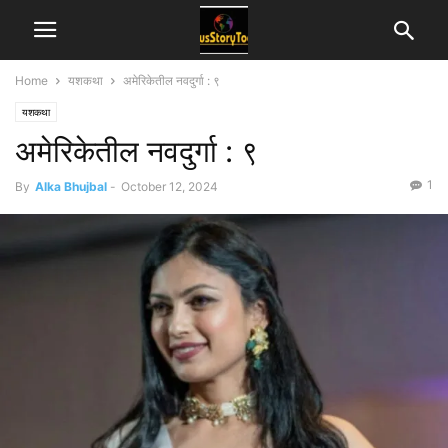
Home
यशकथा
अमेरिकेतील नवदुर्गा : ९
यशकथा
अमेरिकेतील नवदुर्गा : ९
1
By
Alka Bhujbal
-
October 12, 2024