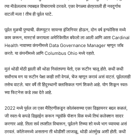
त्या मॅाडेललाच त्याबद्दल विचारायचे ठरवले. एका वेगळ्या क्षेत्रातली ही नवदुर्गाच
वाटली मला ! तीच ही पूर्वल घाटे.
पूर्वल मुळची पुण्याची. कॅाम्प्युटर सायन्स इंजिनियर होऊन, दोन वर्ष इन्फोसिस मध्ये
काम करून, मास्टर्स करायला अमेरिकेतील बफेलो ला आली आणि आता Cardinal
Health नावाच्या कंपनीमध्ये Data Governance Manager म्हणून जॉब
करते. या कंपनीमध्ये आणि Columbus Ohio मध्ये रहाते.
मुलं थोडी मोठी झाली की थोडा निवांतपणा येतो, एक रूटीन चालू होते. कधी कधी
सर्वांनाच मग या रूटीन पेक्षा काही तरी वेगळं, चेंज म्हणून करावं असं वाटतं. पूर्वललाही
तसेच वाटले. चार वर्षे ती हिंदुस्थानी क्लासिकल गाणं शिकते आहे. योग शिकून स्वतः
च्या फिटनेस कडे लक्ष देते आहे.
2022 मध्ये पुर्वल ला एका मैत्रिणीकडून कोलंबसच्या एका डिझायनर बद्दल कळलं,
जी स्वतःचे कपडे डिझाईन करून न्यूयॉर्क फॅशन विक मध्ये तिचं कलेक्शन सादर
करणार आहे. तिला सर्व तपशील विचारून, पूर्वलने तिच्या शो मध्ये भाग घ्यायचा असं
ठरवलं. कॉलेजमध्ये असताना ती थोडीशी लाजाळू, थोडी अंतर्मुख अशी होती. कधी