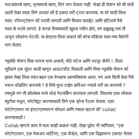
नाटकांमध्ये म्हणा, नृत्यामध्ये म्हणा, तिनं भाग घेतला नाही. जेव्हा ही फॅशन शो ची संधी
आली तेव्हा मात्र तिने ठरवलं की हे एकदा तरी ट्राय करायचं. या शो साठी तिला
स्वतः रजिस्ट्रेशन फी भरावी लागली आणि शिवाय फ्लाईट आणि हॉटेलचे पैसे
स्वतःचे भरावे लागले. हे सगळं तिच्यासाठी खूपच नवीन होतं, पण हळूहळू तसं ती
अजून लोकांना भेटली. या क्षेत्रात तिला कळलं की बरेच मॉडेल्स स्वतःच्या पैशांनी
भाग घेतात.
न्यूयॉर्क फॅशन विक फारच भव्य असतो, मोठे स्टेज आणि भरपूर कॅमेरे !. तिला
सुदैवाने एक सुंदर साडी म्हणून आऊटफीट मिळाली आणि तिचा न्यूयॉर्क फॅशन शो
झाला तेव्हा तिला स्वतःबद्दल एक वेगळाच आत्मविश्वास आला. पण असं किती वेळा पैसे
भरून मॉडलिंग करायचे ? हे तिचे फुल टाईम करिअर नसले तरी का करायचे ?
त्यामुळे मग ती कोलंबस मध्ये थोडं नेटवर्किंग करायला लागली. तिथल्या एका लोकल
ब्युटीक मधून, फोटोशूट करण्यासाठी तिने एक ड्रेस रेंटवर घेतला. एका
फोटोग्राफर ला इंस्टाग्रामवरनं शोधलं आणि त्याला म्हटलं की ‘collab’
करण्यासाठी !
Collab म्हणजे काय ते मला काही कळलं नाही. तेव्हा पूर्वल नी सांगितलं, “एक
फोटोग्राफर, एक मेकअप आर्टिस्ट, एक मॅाडेल, आणि एक डिझायनर एकत्र येतात