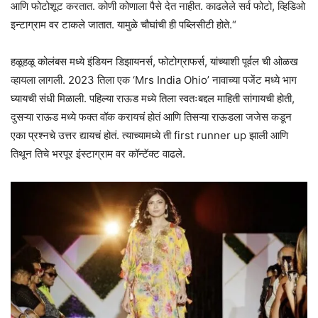
आणि फोटोशूट करतात. कोणी कोणाला पैसे देत नाहीत. काढलेले सर्व फोटो, व्हिडिओ
इन्टाग्राम वर टाकले जातात. यामुळे चौघांची ही पब्लिसीटी होते.“
हळूहळू कोलंबस मध्ये इंडियन डिझायनर्स, फोटोग्राफर्स, यांच्याशी पूर्वल ची ओळख
व्हायला लागली. 2023 तिला एक ‘Mrs India Ohio’ नावाच्या पजेंट मध्ये भाग
घ्यायची संधी मिळाली. पहिल्या राऊड मध्ये तिला स्वतःबद्दल माहिती सांगायची होती,
दुसऱ्या राऊड मध्ये फक्त वॉक करायचं होतं आणि तिसऱ्या राऊडला जजेस कडून
एका प्रश्नचे उत्तर द्यायचं होतं. त्याच्यामध्ये ती first runner up झाली आणि
तिथून तिचे भरपूर इंस्टाग्राम वर कॉन्टॅक्ट वाढले.