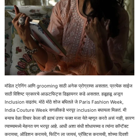
मॉडेल ट्रेनिंग आणि grooming साठी अनेक प्रोग्राम्स असतात. प्रत्येक साईज
साठी विशिष्ट प्रकारचे आऊटफिट्स डिझायनर कडे असतात. हळूहळू अजून
Inclusion वाढतंय. मोठे मोठे शोज बघितले जे Paris Fashion Week,
India Couture Week सगळीकडे भरपूर inclusion बघायला मिळतं. मी
बऱ्याच वेळा विचार केला की ह्याचं उत्तर फक्त मजा येते म्हणून करते असं नाही, कारण
त्याच्यामध्ये मेहनत पण भरपूर आहे. आधी अशा संधी शोधायच्या व त्यांना कॉन्टॅक्ट
करायचा, ऑडिशन करायचे, फिटिंग ला जायचं, प्रॅक्टिस करायची, शोच्या दिवशी