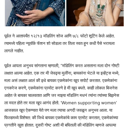
पूर्वल ने आतापर्यंत १२/१३ मॉडलिंग शोज आणि ७/८ फोटो शूटिंग केले आहेत.
त्यामध्ये पहिला न्यूयॉर्क फॅशन शो सोडला तर तिला स्वतःहून कधी पैसे भरायला
लागले नाहीत.
पूर्वल आपला अनुभव सांगताना म्हणाली, “मॉडेलिंग करत असताना मला दोन गोष्टी
लक्षात आल्या आहेत. एक तर मी जेवढ्या मुलींना, बायकांना भेटले या इव्हेंट्स मध्ये,
मला असं लक्षात आलं की इथे बायका एकमेकांना खूप सपोर्ट करतात. एकमेकांना
एनकरेज करणे, एकमेकांना प्रमोट करणे हे मी खूप बघते. काही लोकल बिजनेस
आहेत जे बायका चालवतात आणि जर माझ्या मॉडलिंग मधनं त्यांना त्यांच्या बिझनेस
ला मदत होते तर मला खूप आनंद होतो. ‘Women supporting women’
आजकाल खूप ऐकण्यात येते पण मला त्याचा अगदी जवळून अनुभव आला. या
फिल्डमध्ये विशेषत: की जिथे बायका एकमेकांचे काम प्रमोट करतात, एकमेकांच्या
प्रगतीने खुश होतात. दुसरी गोष्ट अशी मी बघितली की मॉडेलिंग म्हणजे आपल्या