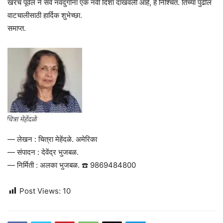
खरंच पूर्वल ने सर्व नवदुर्गाना एक नवी दिशा दाखवली आहे, हे निश्चित. तिच्या पुढील
वाटचालीसाठी हार्दिक शुभेच्छा.
समाप्त.
— लेखन : चित्रा मेहेंदळे. अमेरिका
— संपादन : देवेंद्र भुजबळ.
— निर्मिती : अलका भुजबळ. ☎️ 9869484800
Post Views:
10