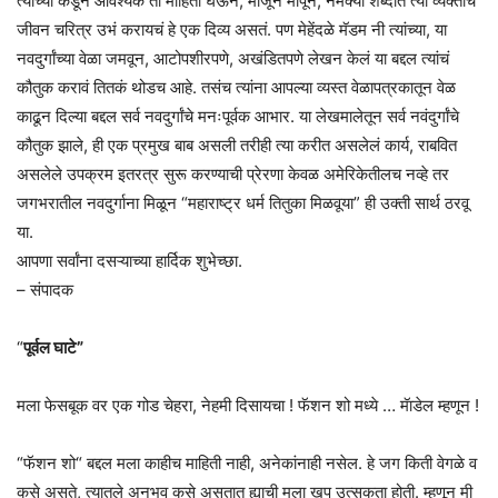
त्यांच्या कडून आवश्यक ती माहिती घेऊन, मोजून मापून, नेमक्या शब्दात त्या व्यक्तीचं
जीवन चरित्र उभं करायचं हे एक दिव्य असतं. पण मेहेंदळे मॅडम नी त्यांच्या, या
नवदुर्गांच्या वेळा जमवून, आटोपशीरपणे, अखंडितपणे लेखन केलं या बद्दल त्यांचं
कौतुक करावं तितकं थोडच आहे. तसंच त्यांना आपल्या व्यस्त वेळापत्रकातून वेळ
काढून दिल्या बद्दल सर्व नवदुर्गांचे मनःपूर्वक आभार. या लेखमालेतून सर्व नवंदुर्गांचे
कौतुक झाले, ही एक प्रमुख बाब असली तरीही त्या करीत असलेलं कार्य, राबवित
असलेले उपक्रम इतरत्र सुरू करण्याची प्रेरणा केवळ अमेरिकेतीलच नव्हे तर
जगभरातील नवदुर्गाना मिळून “महाराष्ट्र धर्म तितुका मिळवूया” ही उक्ती सार्थ ठरवू
या.
आपणा सर्वांना दसऱ्याच्या हार्दिक शुभेच्छा.
– संपादक
“
पूर्वल घाटे”
मला फेसबूक वर एक गोड चेहरा, नेहमी दिसायचा ! फॅशन शो मध्ये … मॅाडेल म्हणून !
“फॅशन शो“ बद्दल मला काहीच माहिती नाही, अनेकांनाही नसेल. हे जग किती वेगळे व
कसे असते, त्यातले अनुभव कसे असतात ह्याची मला खूप उत्सुकता होती. म्हणून मी