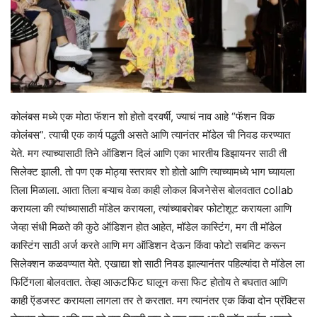
कोलंबस मध्ये एक मोठा फॅशन शो होतो दरवर्षी, ज्याचं नाव आहे “फॅशन विक
कोलंबस”. त्याची एक कार्य पद्धती असते आणि त्यानंतर मॉडेल ची निवड करण्यात
येते. मग त्याच्यासाठी तिने ऑडिशन दिलं आणि एका भारतीय डिझायनर साठी ती
सिलेक्ट झाली. तो पण एक मोठ्या स्तरावर शो होतो आणि त्याच्यामध्ये भाग घ्यायला
तिला मिळाला. आता तिला बऱ्याच वेळा काही लोकल बिजनेसेस बोलवतात collab
करायला की त्यांच्यासाठी मॉडेल करायला, त्यांच्याबरोबर फोटोशूट करायला आणि
जेव्हा संधी मिळते की कुठे ऑडिशन होत आहेत, मॉडेल कास्टिंग, मग ती मॉडेल
कास्टिंग साठी अर्ज करते आणि मग ऑडिशन देऊन किंवा फोटो सबमिट करून
सिलेक्शन कळवण्यात येते. एखाद्या शो साठी निवड झाल्यानंतर पहिल्यांदा ते मॉडेल ला
फिटिंगला बोलवतात. तेव्हा आऊटफिट घालून कसा फिट होतोय ते बघतात आणि
काही ऍडजस्ट करायला लागला तर ते करतात. मग त्यानंतर एक किंवा दोन प्रॅक्टिस