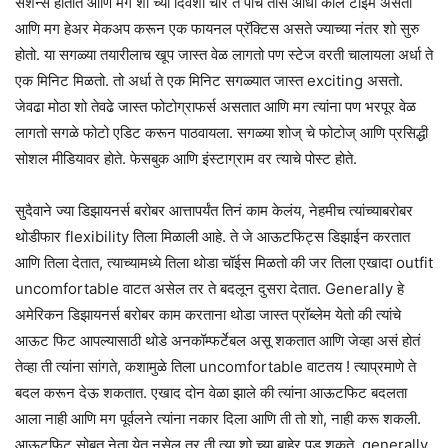
सेशन्स होतात आणि मग शो च्या दिवशी चार ते पाच तास आधी कॉल टाईम असतो
आणि मग हेअर मेकअप करून एक फायनल प्रॅक्टिस असते ज्याच्या नंतर शो सुरु
होतो. या सगळ्या तयारीलाच खूप जास्त वेळ लागतो पण स्टेज वरती चालायला अर्धा ते
एक मिनिट मिळतो. तो अर्धा ते एक मिनिट सगळ्यात जास्त exciting असतो.
जेवढा मोठा शो तेवढे जास्त फोटोग्राफर्स असतात आणि मग त्यांना पण भरपूर वेळ
लागतो सगळे फोटो एडिट करून पाठवायला. सगळ्या शोज् चे फोटोज् आणि प्रसिद्धी
सोशल मीडियावर होते. फेसबुक आणि इंस्टाग्राम वर त्याचे पोस्ट होते.
सुदैवाने ज्या डिझायनर्स बरोबर आत्तापर्यंत तिनं काम केलंय, नेहमीच त्यांच्याबरोबर
थोडीफार flexibility तिला मिळाली आहे. ते जे आऊटफिट्स डिझाईन करतात
आणि तिला देतात, त्याच्यामध्ये तिला थोडा चॉईस मिळतो की जर तिला एखादा outfit
uncomfortable वाटत असेल तर ते बदलून दुसरा देतात. Generally हे
अमेरिकन डिझायनर्स बरोबर काम करताना थोडा जास्त प्रॉब्लेम येतो की त्यांचे
आऊट फिट आपल्यासाठी थोडे अनकॉम्फर्टेबल असू शकतात आणि जेव्हा असं होतं
तेव्हा ती त्यांना सांगते, कशामुळे तिला uncomfortable वाटतय ! त्याप्रमाणे ते
बदल करून देऊ शकतात. एखाद दोन वेळा झाले की त्यांना आऊटफिट बदलता
आला नाही आणि मग पूर्वलने त्यांना नकार दिला आणि ती तो शो, नाही करू शकली.
आऊटफिट सोबत नेता येत नसेल तर ती त्या शो च्या बाहेर पडू शकते. generally