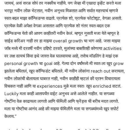
जायचं, असं सरळ सोपं तर नक्कीच नाहीये. पण जेव्हा मी एखादा इव्हेंट करते मला
भरपूर नवीन लोक भेटतात, नवीन अनुभव मिळतात आणि सर्वात महत्त्वाचं म्हणजे
स्वतःबद्दल माझा कॉन्फिडन्स वाढतो. प्रत्येक शो, प्रत्येक फोटोशूट, वेगळा असतो.
प्रत्येक वेळी अपेक्षा वेगळा असतात आणि प्रत्येक शो नंतर स्वतःबद्दल एक
कॉन्फिडन्स येतो की आपण काहीतरी नवीन केलं. म्हणून नुसती मजा येते म्हणून हे
साईड करिअर नाही तर हा माझ्या overall growth चा भाग आहे. जसा माझ्या
जॉब मध्ये मी दरवर्षी नवीन उद्दिष्टे ठरवते, मुलांच्या बाबतीतही कोणत्या activities
वर लक्ष द्यायचं किंवा इथे जास्त वेळ घालवायचा आहे, तसेच मॉडलिंग हे माझं एक
personal growth चा goal आहे. गेल्या दोन वर्षांमध्ये मी स्वतःला खूप grow
झालेला बघितलं, खूप कॉन्फिडंट बघितले. मी नवीन लोकांना reach out करायला,
नवीन लोकांची बोलायला घाबरत नाही, नवीन काहीही म्हटलं की प्रश्न विचारायला
विचकत नाही आणि या experiences मुळे मला स्वतः खूप enriched वाटतं.
Luckily मला काही आतापर्यंत वाईट अनुभव असे आलेले नाहीत. या सगळ्या
गोष्टींना वेळ काढायला लागतो आणि फॅमिली आणि फ्रेंड्स ची बरीच मदत लागते.
मला या गोष्टीचा आनंद आहे की माझ्या फॅमिलीने मला या सगळ्यांमध्ये खूप सपोर्ट
केलाय.“