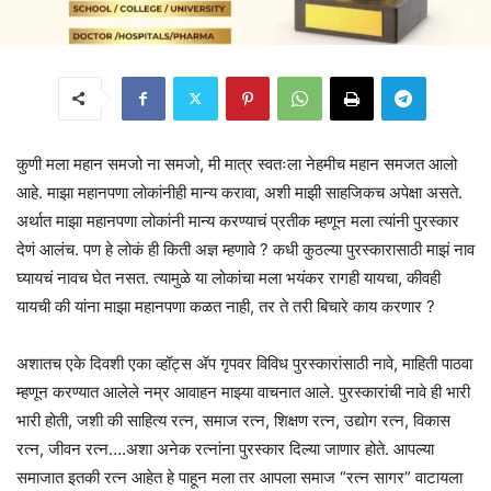
कुणी मला महान समजो ना समजो, मी मात्र स्वतःला नेहमीच महान समजत आलो
आहे. माझा महानपणा लोकांनीही मान्य करावा, अशी माझी साहजिकच अपेक्षा असते.
अर्थात माझा महानपणा लोकांनी मान्य करण्याचं प्रतीक म्हणून मला त्यांनी पुरस्कार
देणं आलंच. पण हे लोकं ही किती अज्ञ म्हणावे ? कधी कुठल्या पुरस्कारासाठी माझं नाव
घ्यायचं नावच घेत नसत. त्यामुळे या लोकांचा मला भयंकर रागही यायचा, कीवही
यायची की यांना माझा महानपणा कळत नाही, तर ते तरी बिचारे काय करणार ?
अशातच एके दिवशी एका व्हॉट्स ॲप गृपवर विविध पुरस्कारांसाठी नावे, माहिती पाठवा
म्हणून करण्यात आलेले नम्र आवाहन माझ्या वाचनात आले. पुरस्कारांची नावे ही भारी
भारी होती, जशी की साहित्य रत्न, समाज रत्न, शिक्षण रत्न, उद्योग रत्न, विकास
रत्न, जीवन रत्न….अशा अनेक रत्नांना पुरस्कार दिल्या जाणार होते. आपल्या
समाजात इतकी रत्न आहेत हे पाहून मला तर आपला समाज “रत्न सागर” वाटायला