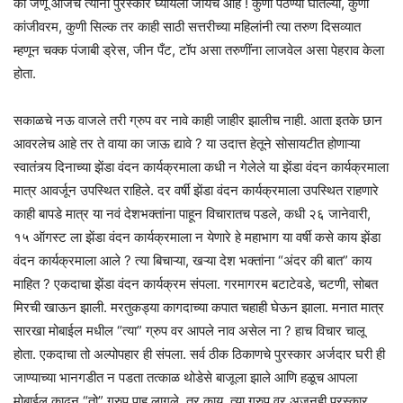
की जणू आजच त्यांना पुरस्कार घ्यायला जायचे आहे ! कुणी पैठण्या घातल्या, कुणी
कांजीवरम, कुणी सिल्क तर काही साठी सत्तरीच्या महिलांनी त्या तरुण दिसव्यात
म्हणून चक्क पंजाबी ड्रेस, जीन पँट, टॉप असा तरुणींना लाजवेल असा पेहराव केला
होता.
सकाळचे नऊ वाजले तरी ग्रुप वर नावे काही जाहीर झालीच नाही. आता इतके छान
आवरलेच आहे तर ते वाया का जाऊ द्यावे ? या उदात्त हेतूने सोसायटीत होणाऱ्या
स्वातंत्र्य दिनाच्या झेंडा वंदन कार्यक्रमाला कधी न गेलेले या झेंडा वंदन कार्यक्रमाला
मात्र आवर्जून उपस्थित राहिले. दर वर्षी झेंडा वंदन कार्यक्रमाला उपस्थित राहणारे
काही बापडे मात्र या नवं देशभक्तांना पाहून विचारातच पडले, कधी २६ जानेवारी,
१५ ऑगस्ट ला झेंडा वंदन कार्यक्रमाला न येणारे हे महाभाग या वर्षी कसे काय झेंडा
वंदन कार्यक्रमाला आले ? त्या बिचाऱ्या, खऱ्या देश भक्तांना “अंदर की बात” काय
माहित ? एकदाचा झेंडा वंदन कार्यक्रम संपला. गरमागरम बटाटेवडे, चटणी, सोबत
मिरची खाऊन झाली. मरतुकड्या कागदाच्या कपात चहाही घेऊन झाला. मनात मात्र
सारखा मोबाईल मधील “त्या” ग्रुप वर आपले नाव असेल ना ? हाच विचार चालू
होता. एकदाचा तो अल्पोपहार ही संपला. सर्व ठीक ठिकाणचे पुरस्कार अर्जदार घरी ही
जाण्याच्या भानगडीत न पडता तत्काळ थोडेसे बाजूला झाले आणि हळूच आपला
मोबाईल काढून “तो” ग्रुप पाहू लागले. तर काय, त्या ग्रुप वर अजूनही पुरस्कार