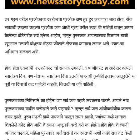
तर ग्रुप वरील प्रत्येकाचा दररोजचा प्रत्येक क्षण हूर हूर लावणारा जात होता. रोज
सकाळी उठल्या उठल्या प्रत्येक जण आधी ग्रुप वरील स्वतःची माहिती वाचून आपण
केलेल्या कॅटेगरीत सर्व श्रेष्ठ आहोत, म्हणून पुरस्कार आपल्यालाच मिळणार याची
खूणगाठ मनाशी बांधूनच मोठ्या जोशाने रोजच्या कामाला लागत असे. स्वतःचा
अभिमान बाळगत असे.
होता होता एकदाची १५ ऑगस्ट ची सकाळ उगवली. १५ ऑगस्ट हा खरं तर आपला
स्वातंत्र्य दिन. पण यंदाच्या स्वातंत्र्य दिना इतकी या आधी कुणीही इतक्या आतुरतेने या
पूर्वी या दिनाची वाट पाहिली नव्हती, जितकी या वर्षी पाहिली !
पुरस्काराच्या निमित्ताने का होईना पण सर्व जण पहाटे लवकरच उठले. आपले नाव
पुरस्काराच्या यादीत पारोशाने कसे पाहायचे ? म्हणून सर्व जण आंघोळपांघोळ करून
तयार झाले. पुरुष मंडळी झब्बे पायजामे घालून तयार झाली. ज्यांच्या कडे लग्नात
शिवलेले कोट होते आणि ते त्यांना अजूनही कसे बसे का होईना होत होते, ते त्यांनी
अंगावर चढवले. महिला पुरस्कार अर्जदारांनी तर स्वतःची अशी काही सजावट केली