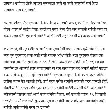
लागला ! उगीचच लोकं आपल्या समाजाला काही ना काही कारणांनी नावं ठेवत
असतात, असे वाटू लागले.
तर त्या व्हॉट्स ॲप ग्रुप वर दिलेल्या लिंक ला स्पर्श करून, त्यांनी सांगितलेला “रत्न
गौरव” ग्रुप मी जॉईन केला. बघतो तर काय, रोज दोन चार रत्नांची माहिती ग्रुप वर
येऊन पडत होती. एकेकाची माहिती आणि महती पाहून तर मी अवाक व्हायला लागलो.
खरं म्हणजे, मी सुरुवातीलाच सांगितल्या प्रमाणे मी महान असल्यामुळे लोकांनी मला
स्वतःहून पुरस्कार द्यावा अशी माझी माफक अपेक्षा होती. मला पुरस्कार देऊन त्या
लोकांचच नाव मोठं झालं असतं. पण ते त्यांना कळलं तर पाहिजे ना ? म्हणून ते देत
नसतील तर आपणही इतर रत्नांप्रमाणे या रत्न गौरव ग्रुप वर आपली माहिती पाठवून
देऊ, असं ठरवून मी माझी महान माहिती ग्रुप वर टाकून दिली. बघता बघता अंतिम
तारीख जवळ येत चालली होती, तशी ग्रुप वरील रत्नांची संख्याही वाढत चालली होती.
शेवटी अंतिम तारखे पर्यंत ग्रुप वर २५६ रत्नांची माहिती आलेली होती. आता माहिती
स्वीकारली जाणार नाही अशी सक्त ताकीद देऊन, सर्व छाननी करून १५ दिवसांनी
म्हणजे १५ ऑगस्ट रोजी पुरस्कार प्राप्त रत्नांची नावे जाहीर करण्यात येतील अशी
माहिती आयोजकांनी ग्रुप वर टाकली.