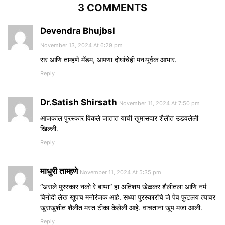
3 COMMENTS
Devendra Bhujbsl
November 13, 2024 At 6:29 pm
सर आणि ताम्हणे मॅडम, आपणा दोघांचेही मनःपूर्वक आभार.
Reply
Dr.Satish Shirsath
November 11, 2024 At 7:50 pm
आजकाल पुरस्कार विकले जातात याची खुमासदार शैलीत उडवलेली
खिल्ली.
Reply
माधुरी ताम्हणे
November 11, 2024 At 5:35 pm
“असले पुरस्कार नको रे बाप्पा” हा अतिशय खेळकर शैलीतला आणि नर्म
विनोदी लेख खूपच मनोरंजक आहे. सध्या पुरस्कारांचे जे पेव फुटलय त्यावर
खुसखुशीत शैलीत मस्त टीका केलेली आहे. वाचताना खूप मजा आली.
Reply