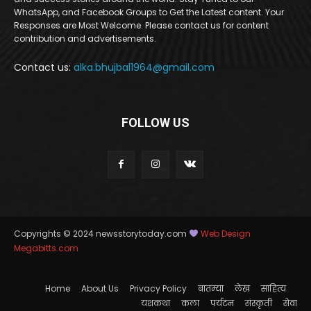
WhatsApp, and Facebook Groups to Get the Latest content. Your
Responses are Most Welcome. Please contact us for content
contribution and advertisements.
Contact us:
alka.bhujbal1964@gmail.com
FOLLOW US
Copyrights © 2024 newsstorytoday.com
Web Design
Megabitts.com
Home
About Us
Privacy Policy
बातम्या
लेख
साहित्य
यशकथा
कला
पर्यटन
संस्कृती
सेवा