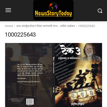
Home
आज अंतर्मुख होऊन विचार करण्याची गरज – सतीश आळेकर
1000225643
1000225643