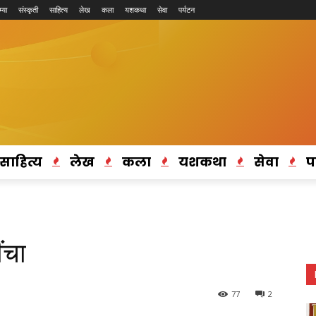
्या
संस्कृती
साहित्य
लेख
कला
यशकथा
सेवा
पर्यटन
साहित्य
लेख
कला
यशकथा
सेवा
प
ंचा
77
2