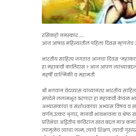
रसिकहो नमस्कार…….
आज आषाढ महिन्यातील पहिला दिवस म्हणजेच आषाढ
भारतीय साहित्य जगतात आजचा दिवस “महाकवी 
हा महाकवी कालिदास ? आज आपण त्यांच्याबद्दल
महर्षी वाल्मिकी व महामती
श्री भगवान वेदव्यास यांच्यानंतर भारतीय साह
संपदेने ललामभूत ठरणारा हा महाकवी केवळ भारती
अभ्यासकांचा व संशोधकांचा अभ्यास विषय व सर
वर्णन,उत्कट शृंगार, मानवी भावभावना व श्रेष्ठ 
प्रतिभेचा अद्वितीय कविराज स्वतःबद्दल मात्र क
त्यामुळेच त्याचा जन्म, त्याचे शिक्षण, त्याची गु