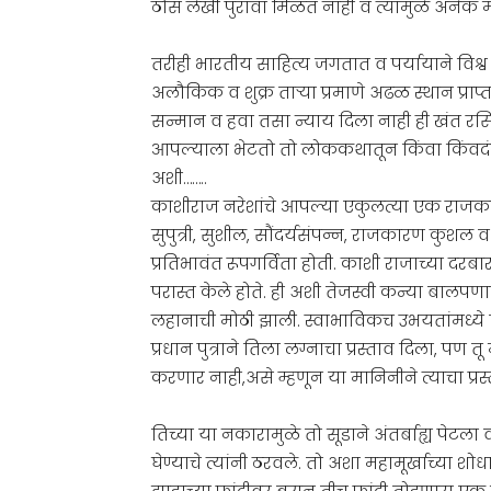
ठोस लेखी पुरावा मिळत नाही व त्यामुळे अनेक 
तरीही भारतीय साहित्य जगतात व पर्यायाने विश्व 
अलौकिक व शुक्र ताऱ्या प्रमाणे अढळ स्थान प्र
सन्मान व हवा तसा न्याय दिला नाही ही खंत र
आपल्याला भेटतो तो लोककथातून किंवा किंवदंती
अशी……..
काशीराज नरेशांचे आपल्या एकुलत्या एक राजकन्ये 
सुपुत्री, सुशील, सौंदर्यसंपन्न, राजकारण कुश
प्रतिभावंत रूपगर्विता होती. काशी राजाच्या दरबार
परास्त केले होते. ही अशी तेजस्वी कन्या बालपणा
लहानाची मोठी झाली. स्वाभाविकच उभयतांमध्ये 
प्रधान पुत्राने तिला लग्नाचा प्रस्ताव दिला, पण त
करणार नाही,असे म्हणून या मानिनीने त्याचा प्र
तिच्या या नकारामुळे तो सूडाने अंतर्बाह्य पेटल
घेण्याचे त्यांनी ठरवले. तो अशा महामूर्खाच्य