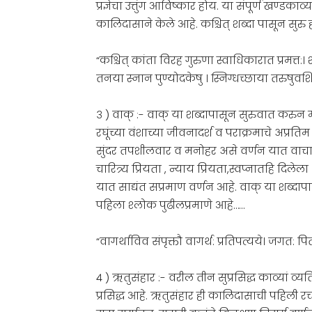
प्रज्ञेचा उत्तुंग आविष्कार होय. या संपूर्ण खण्डकाव
कालिदासाने केले आहे. कश्चित् शब्दा पासून सुरु
“कश्चित् कांता विरह गुरुणा स्वाधिकारात प्रमत्त:। श
तनया स्नान पुण्योदकेषु । स्निग्धच्छाया तरुषुवशित
३ ) वाक् :- वाक् या शब्दापासून सुरुवात करुन म
रघूंच्या वंशाच्या जीवनादर्श व पराक्रमाचे अप्रत
सुंदर तपशीलवार व मनोहर असे वर्णन यात वाचा
चारित्र्य प्रियता , न्याय प्रियता,स्वप्नातहि दिल
यात साद्यंत सप्रमाण वर्णन आहे. वाक् या शब्द
पहिला श्लोक पुढीलप्रमाणे आहे……
“वागर्थाविव संपृक्तौ वागर्थ: प्रतिपत्यये। जगत: पितर
४ ) ऋतुसंहार :- वरील तीन सुप्रसिद्ध काव्यां व
प्रसिद्ध आहे. ऋतुसंहार ही कालिदासाची पहिली रचना