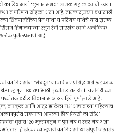
कवी कालिदासांनी “कुमार संभव” नामक महाकाव्याची रचना
रेम कथा व परिणय सोहळा असा आहे. तारकासुराच्या वधासाठी
ल्या शिवपार्वतींच्या प्रेम कथा व परिणय कथेचे यात सुरम्य
रीराज हिमालयाच्या उत्तुंग उंची सारखेच त्याचे अलौकिक
्लोक पुढीलप्रमाणे आहे.
वी कालिदासांनी “मेघदूत” नावाचे जगप्रसिद्ध असे खंडकाव्य
िक्षा म्हणून एक वर्षासाठी पृथ्वीतलावर येतो. रामगिरी च्या
या पृथ्वीतलावरील निवासास आठ महिने पूर्ण झाले आहेत.
ुक, व्याकुळ आणि आतुर झालेला यक्ष आषाढाच्या पहिल्याच
कापुरीत राहणाऱ्या आपल्या प्रिय प्रेयसी ला संदेश
ांता वृत्तात १२० मुक्तकातून व पूर्व मेघ व उत्तर मेघ अशा
ंडतात. हे खंडकाव्य म्हणजे कालिदासांच्या संपूर्ण व स्वतंत्र