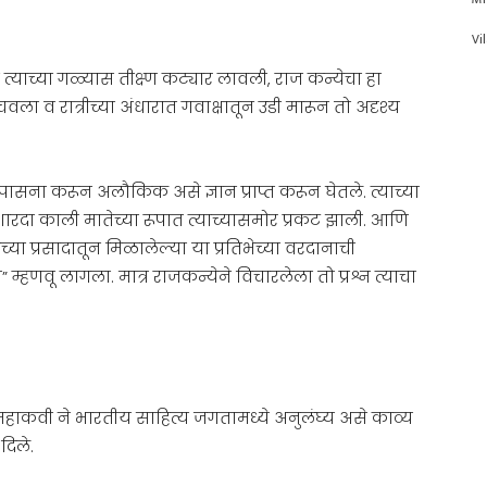
Vi
्याच्या गळ्यास तीक्ष्ण कट्यार लावली, राज कन्येचा हा
ला व रात्रीच्या अंधारात गवाक्षातून उडी मारून तो अदृश्य
उपासना करून अलौकिक असे ज्ञान प्राप्त करून घेतले. त्याच्या
ारदा काली मातेच्या रूपात त्याच्यासमोर प्रकट झाली. आणि
्या प्रसादातून मिळालेल्या या प्रतिभेच्या वरदानाची
 म्हणवू लागला. मात्र राजकन्येने विचारलेला तो प्रश्न त्याचा
 महाकवी ने भारतीय साहित्य जगतामध्ये अनुलंघ्य असे काव्य
दिले.