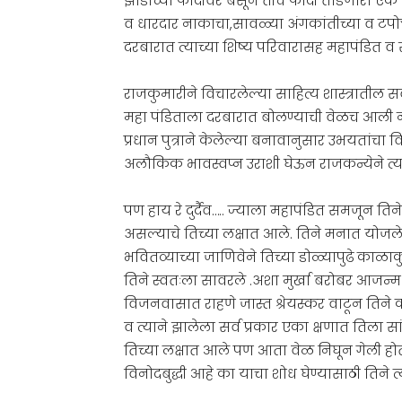
झाडाच्या फांदीवर बसून तीच फांदी तोडणारा एक म
व धारदार नाकाचा,सावळ्या अंगकांतीच्या व टपोऱ्या
दरबारात त्याच्या शिष्य परिवारासह महापंडित व साहि
राजकुमारीने विचारलेल्या साहित्य शास्त्रातील सर्व 
महा पंडिताला दरबारात बोलण्याची वेळच आली न
प्रधान पुत्राने केलेल्या बनावानुसार उभयतां
अलौकिक भावस्वप्न उराशी घेऊन राजकन्येने त्य
पण हाय रे दुर्दैव….. ज्याला महापंडित समजून तिन
असल्याचे तिच्या लक्षात आले. तिने मनात योजलेल
भवितव्याच्या जाणिवेने तिच्या डोळ्यापुढे काळ
तिने स्वतःला सावरले .अशा मुर्खा बरोबर आजन्म स
विजनवासात राहणे जास्त श्रेयस्कर वाटून तिने 
व त्याने झालेला सर्व प्रकार एका क्षणात तिला स
तिच्या लक्षात आले पण आता वेळ निघून गेली होती
विनोदबुद्धी आहे का याचा शोध घेण्यासाठी तिने त्