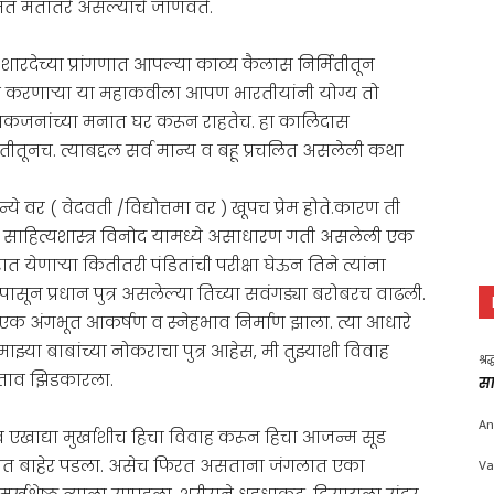
मत मतांतरे असल्याचे जाणवते.
शारदेच्या प्रांगणात आपल्या काव्य कैलास निर्मितीतून
ाप्त करणाऱ्या या महाकवीला आपण भारतीयांनी योग्य तो
सिकजनांच्या मनात घर करून राहतेच. हा कालिदास
तूनच. त्याबद्दल सर्व मान्य व बहू प्रचलित असलेली कथा
वर ( वेदवती /विद्योत्तमा वर ) खूपच प्रेम होते.कारण ती
ल व साहित्यशास्त्र विनोद यामध्ये असाधारण गती असलेली एक
ात येणाऱ्या कितीतरी पंडितांची परीक्षा घेऊन तिने त्यांना
पासून प्रधान पुत्र असलेल्या तिच्या सवंगड्या बरोबरच वाढली.
एक अंगभूत आकर्षण व स्नेहभाव निर्माण झाला. त्या आधारे
ू माझ्या बाबांच्या नोकराचा पुत्र आहेस, मी तुझ्याशी विवाह
श्र
स्ताव झिडकारला.
सा
An
ा व एखाद्या मुर्खाशीच हिचा विवाह करून हिचा आजन्म सूड
ा शोधात बाहेर पडला. असेच फिरत असताना जंगलात एका
Va