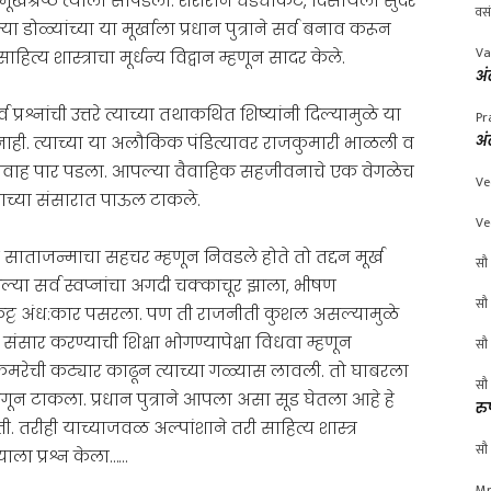
ूर्खश्रेष्ठ त्याला सापडला. शरीराने धडधाकट, दिसायला सुंदर
वस
 डोळ्यांच्या या मूर्खाला प्रधान पुत्राने सर्व बनाव करून
Va
त्य शास्त्राचा मूर्धन्य विद्वान म्हणून सादर केले.
अं
प्रश्नांची उत्तरे त्याच्या तथाकथित शिष्यांनी दिल्यामुळे या
Pr
अं
ाही. त्याच्या या अलौकिक पंडित्यावर राजकुमारी भाळली व
चा विवाह पार पडला. आपल्या वैवाहिक सहजीवनाचे एक वेगळेच
Ve
ाच्या संसारात पाऊल टाकले.
Ve
े साताजन्माचा सहचर म्हणून निवडले होते तो तद्दन मूर्ख
सौ 
्या सर्व स्वप्नांचा अगदी चक्काचूर झाला, भीषण
सौ 
ाकुट्ट अंध:कार पसरला. पण ती राजनीती कुशल असल्यामुळे
ंसार करण्याची शिक्षा भोगण्यापेक्षा विधवा म्हणून
सौ 
कमरेची कट्यार काढून त्याच्या गळ्यास लावली. तो घाबरला
सौ 
ांगून टाकला. प्रधान पुत्राने आपला असा सूड घेतला आहे हे
रु
. तरीही याच्याजवळ अल्पांशाने तरी साहित्य शास्त्र
सौ 
याला प्रश्न केला……
Mr