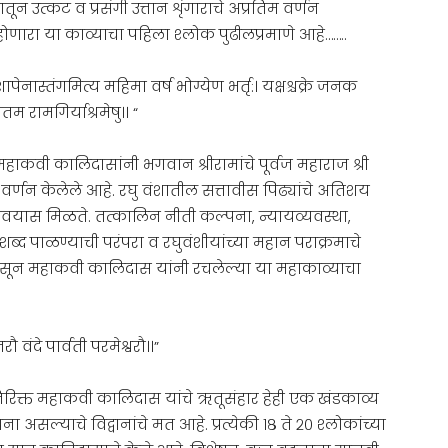
्यातून उत्कट व प्रसंगी उत्तान शृंगाराचे अप्रतिम वर्णन
 होणारा या काव्याचा पहिला श्लोक पुढीलप्रमाणे आहे……..
ापेनास्तंगमित्य महिमा वर्ष भोग्येण भर्तृ:। यक्षश्चक्रे जनक
म रामगिर्याश्रमेषु।। “
हाकवी कालिदासांनी भगवान श्रीरामांचे पूर्वज महाराज श्री
िम वर्णन केलेले आहे. रघु वंशातील सत्तावीस पिढ्यांचे अतिशय
वयास मिळते. तत्कालिन नीती कल्पना, न्यायव्यवस्था,
ेला शब्द पाळण्याची परंपरा व रघुवंशीयांच्या महान पराक्रमाचे
ापासून महाकवी कालिदास यांनी रचलेल्या या महाकाव्याचा
ौ वंदे पार्वती परमेश्वरौ।।”
्यतिरिक्त महाकवी कालिदास यांचे ऋतूसंहार हेही एक खंडकाव्य
 असल्याचे विद्वानांचे मत आहे. प्रत्येकी १८ ते २० श्लोकांच्या