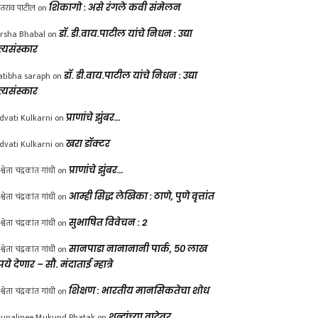
ंतराव पाटील
on
शिकागो : असे रंगले कवी संमेलन
rsha Bhabal
on
डॉ. डी.वाय.पाटील यांचे निधन : उद्या
त्यसंस्कार
atibha saraph
on
डॉ. डी.वाय.पाटील यांचे निधन : उद्या
त्यसंस्कार
dvati Kulkarni
on
प्राणांचे झुंबर…
dvati Kulkarni
on
खरा डॉक्टर
श्वेता चंद्रकांत गांधी
on
प्राणांचे झुंबर…
श्वेता चंद्रकांत गांधी
on
आम्ही सिद्ध लेखिका : ठाणे, पुणे वृत्तांत
श्वेता चंद्रकांत गांधी
on
सुभाषित विवेचन : 2
श्वेता चंद्रकांत गांधी
on
सानपाडा नानानानी पार्क, ५० लाख
पये देणार – सौ. मंदाताई म्हात्रे
श्वेता चंद्रकांत गांधी
on
शिक्षण : भारतीय मानसिकतेचा शोध
unalinee Mukund Phatak
on
शब्दांच्या वाटेवर….