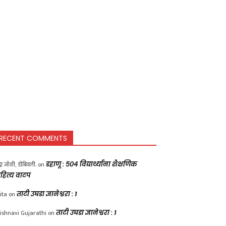
RECENT COMMENTS
द्धा जोशी, डोंबिवली.
on
डहाणू : ५०४ विद्यार्थ्यांना शैक्षणिक
हित्य वाटप
ita
on
ताटी उघडा ज्ञानेश्वरा : 1
ishnavi Gujarathi
on
ताटी उघडा ज्ञानेश्वरा : 1