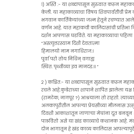
१) अस्ति :- या शब्दापासून सुरुवात करून महा
केली. या महाकाव्याचा विषय शिवपार्वतींची प्
भगवान कार्तिकेयांच्या जन्म हेतूने रचण्यात आले
वर्णन आहे. यात महाकवी कालिदासांची प्रतिभा गि
दर्शन आपणास घडविते. या महाकाव्याचा पहिला श
“अस्त्युत्तरस्याम दिशी देवतात्मा
हिमालयो नाम नगाधिराज:।
पूर्वा परो तोय निधिन् वगाह्य
स्थित: पृथ्वीव्या इव मानदंड:।। “
२ ) कश्चित:- या शब्दापासून सुरुवात करून महाक
रचले आहे.कुबेराच्या शापाने शापित झालेला यक्ष श
(रामटेक, नागपूर ?) आश्रयाला तो राहतो. त्याच्
अलकापुरीतील आपल्या प्रेयसीच्या मीलनास उत्स
दिवशी आकाशातून जाणाऱ्या मेघांना दूत बनवून अल
पाठवितो असे या खंड काव्याचे कथानक आहे. मंदाक्र
दोन भागातून हे खंड काव्य कालिदास आपल्यापुढे मा