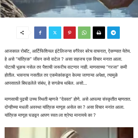
आजकाल रोबाॅट, आर्टिफिशियल इंटेलिजन्स वगैरेवर बरेच वाचनात, ऐकण्यात येतेय.
हे असे “यांत्रिक” जीवन कसे वाटेल ? असा सहजच एक विचार मनात आला.
पोटाची भूकच नसेल तर पैशाची जरूरीच वाटणार नाही. माणसाच्या “गरजा” कमी
होतील. भावनाच नसतील तर एकमेकांकडून केल्या जाणाऱ्या अपेक्षा, त्यामुळे
आपसातले बिघडलेले संबंध, हे सगळेच थांबेल. असो…
माणसाची पुढची उच्च स्थिती म्हणजे “देववत” होणे. असे आपल्या संस्कृतीत म्हणतात.
दोन्हीच्या मधली अवस्था यांत्रिक माणूस असेल का ? असा विचार मनांत आला.
यांत्रिक माणूस घडवून आपण स्वतःला श्रेष्ठ मानायचे का ?