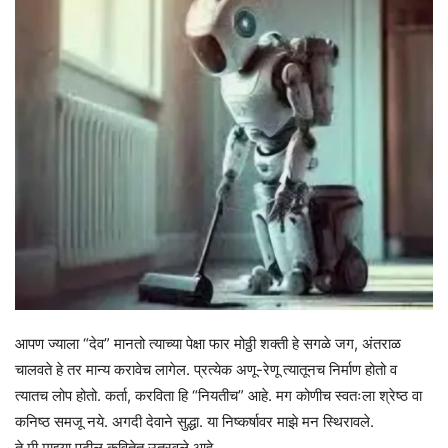
आपण ज्याला “देव” मानतो त्याच्या पेक्षा फार मोठ्ठी शक्ती हे सगळे जग, अंतराळ
चालवते हे तर मान्य करावेच लागेल. प्रत्येक अणू-रेणू त्यातूनच निर्माण होतो व
त्यातच लोप होतो. कर्ता, करविता हि “नियतीच” आहे. मग कोणीच स्वतःला श्रेष्ठ वा
कनिष्ठ समजू नये. अगदी देवाने सुद्धा. या निष्कर्षावर माझे मन स्थिरावले.
ते मी माझ्या पुढील कवितेत उतरवले आहे.