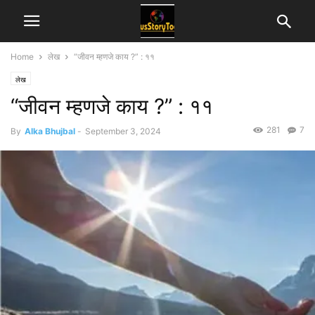
Home
लेख
“जीवन म्हणजे काय ?” : ११
लेख
“जीवन म्हणजे काय ?” : ११
281
7
By
Alka Bhujbal
-
September 3, 2024