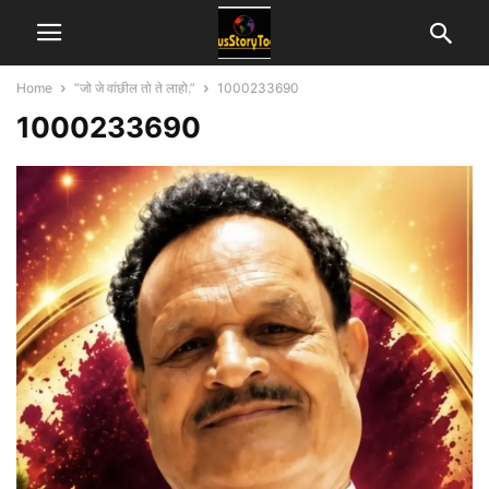
Home
“जो जे वांछील तो ते लाहो.”
1000233690
1000233690