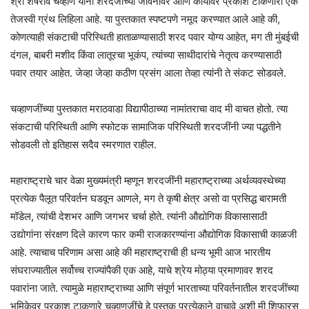
श्री शेषराव चव्हाण यांनी शरदजींच्या जीवनावर आणि कार्यावर प्रकाश टाकणारा एक
तेजस्वी ग्रंथ लिहिला आहे. या पुस्तकात स्पष्टपणे नमूद करण्यात आले आहे की,
कोणत्याही संकटाची परिस्थिती हाताळण्यासाठी शरद पवार योग्य आहेत, मग ती मुंबईची
दंगल, बाबरी मशीद किंवा लातूरचा भूकंप, त्यांच्या साथीदारांचे नेतृत्व करण्यासाठी
पवार तयार आहेत. जेव्हा जेव्हा कठीण प्रसंग आला तेव्हा त्यांनी ते संकट सोडवले.
चव्हाणजींच्या पुस्तकात मराठवाडा विद्यापीठाच्या नामांतराचा वाद मी वाचत होतो. त्या
संकटाची परिस्थिती आणि स्फोटक सामाजिक परिस्थिती शरदजींनी ज्या पद्धतीने
सोडवली तो इतिहास सदैव स्मरणात राहील.
महाराष्ट्राचे चार वेळा मुख्यमंत्री म्हणून शरदजींनी महाराष्ट्राच्या अर्थव्यवस्थेच्या
प्रत्येक पैलूत परिवर्तन घडवून आणले, मग ते कृषी क्षेत्र असो वा प्रसिद्ध बारामती
मॉडेल, त्यांची देशभर आणि जगभर चर्चा होते. त्यांनी औद्योगिक विकासासाठी
उद्योगांना संरक्षण दिले कारण फार कमी राजकारण्यांना औद्योगिक विकासाची काळजी
आहे. त्याचाच परिणाम असा आहे की महाराष्ट्राची ही धन्य भूमी आज भारतीय
संघराज्यातील सर्वोच्च राज्यांपैकी एक आहे, याचे श्रेय मोठ्या प्रमाणावर शरद
पवारांना जाते. त्यामुळे महाराष्ट्राच्या आणि संपूर्ण भारताच्या परिवर्तनातील शरदजींच्या
भूमिकेवर प्रकाश टाकणारे चव्हाणजींचे हे पुस्तक प्रत्येकाने वाचावे अशी मी शिफारस