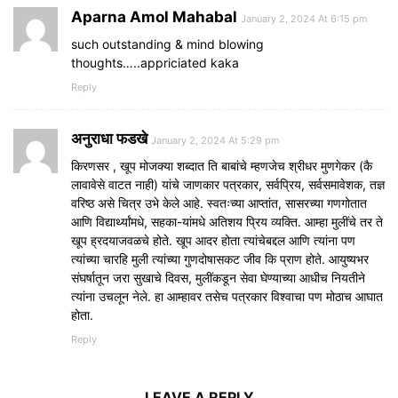
Aparna Amol Mahabal
January 2, 2024 At 6:15 pm
such outstanding & mind blowing
thoughts…..appriciated kaka
Reply
अनुराधा फडखे
January 2, 2024 At 5:29 pm
किरणसर , खूप मोजक्या शब्दात ति बाबांचे म्हणजेच श्रीधर मुणगेकर (कै
लावावेसे वाटत नाही) यांचे जाणकार पत्रकार, सर्वप्रिय, सर्वसमावेशक, तज्ञ
वरिष्ठ असे चित्र उभे केले आहे. स्वतःच्या आप्तांत, सासरच्या गणगोतात
आणि विद्यार्थ्यांमधे, सहका-यांमधे अतिशय प्रिय व्यक्ति. आम्हा मुलींचे तर ते
खूप ह्रदयाजवळचे होते. खूप आदर होता त्यांचेबद्दल आणि त्यांना पण
त्यांच्या चारहि मुली त्यांच्या गुणदोषासकट जीव कि प्राण होते. आयुष्यभर
संघर्षातून जरा सुखाचे दिवस, मुलींकडून सेवा घेण्याच्या आधीच नियतीने
त्यांना उचलून नेले. हा आम्हावर तसेच पत्रकार विश्वाचा पण मोठाच आघात
होता.
Reply
LEAVE A REPLY