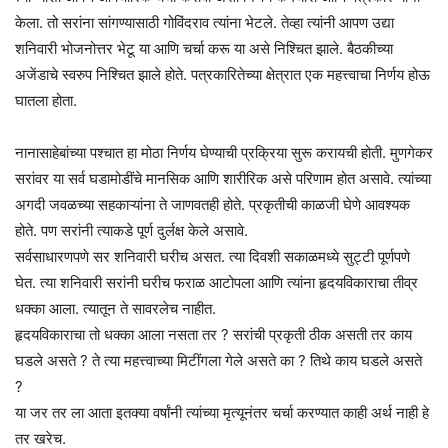
केला. तो सरांना सांगण्यासाठी गोविंदराव त्यांना भेटले. तेव्हा त्यांनी आपण उद्या
शनिवारी भोजनोत्तर भेटू या आणि चर्चा करू या असे निश्चित झाले. बैठकीच्या
अजेंडाचे स्वरुप निश्चित झाले होते. पत्रकारितेच्या क्षेत्रात एक महत्त्वाचा निर्णय होऊ
घातला होता.
नानासाहेबांच्या पश्चात हा मोठा निर्णय घेण्याची प्रक्रिया सुरू करायची होती. मुणगेकर
सरांवर या सर्व घडामोडींचे मानसिक आणि शारीरिक असे परिणाम होत असावे. त्यांच्या
अगदी जवळच्या सहकाऱ्यांना ते जाणवतही होते. प्रकृतीची काळजी घेणे आवश्यक
होते. पण सरांनी त्याकडे पूर्ण दुर्लक्ष केले असावे.
सर्वसाधारणपणे सर शनिवारी घरीच असत. त्या दिवशी सकाळमध्ये सुट्टी पूर्णपणे
घेत. त्या शनिवारी सरांनी घरीच फराळ आटोपला आणि त्यांना हृदयविकाराचा तीव्र
धक्का आला. त्यातून ते सावरलेच नाहीत.
हृदयविकाराचा तो धक्का आला नसता तर ? सरांची प्रकृती ठीक असती तर काय
घडले असते ? ते त्या महत्त्वाच्या मिटींगला गेले असते का ? तिथे काय घडले असते
?
या जर तर ला आता इतक्या वर्षांनी त्यांच्या मृत्यूनंतर चर्चा करण्यात काही अर्थ नाही हे
तर खरेच.