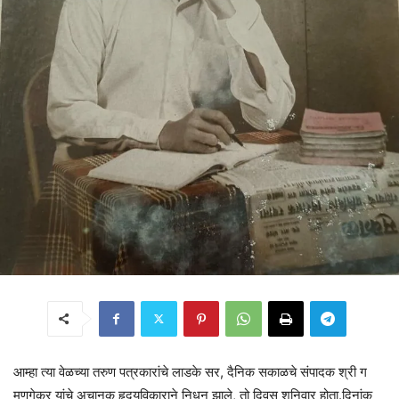
आम्हा त्या वेळच्या तरुण पत्रकारांचे लाडके सर, दैनिक सकाळचे संपादक श्री ग
मुणगेकर यांचे अचानक हृदयविकाराने निधन झाले, तो दिवस शनिवार होता.दिनांक