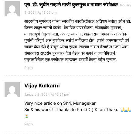
प्रा. डॅा. सुधीर गव्हाणे माजी कुलगुरू व माध्यम संशोधक
January
9, 2024 At 12:05 pm
आदरणीय मुणगेकर यांच्या स्मरणीय कारकिर्दीबद्दल अतिशय मनोज्ञ वर्णन डॅा.
किरण ठाकूर सरांनी केलंय. वैचारिक पारदर्शकता, संपादकीय गुणवत्ता,
मानवतापूर्ण नेतृत्वक्षमता, अफाट व्यासंग , अहंकाराचा अभाव अशा अनेक
गुणांनी परिपूर्ण असं मुणगेकर सरांचं व्यक्तित्व होतं. त्यांचे जनमशताब्दी वर्ष
साजरं केलं गेले हे वाचून आनंद झाला. त्यांच्या नावानं देशातील उत्तम अशा
संपादकास राष्ट्रीय पुरस्कार देता येईल का पहावे व त्यानिमित्तानं
पत्रकारितेवर एक प्रबोधक व्याख्यान दरवर्षी ठेवता येईल पुण्यात.
Reply
Vijay Kulkarni
January 2, 2024 At 10:31 pm
Very nice article on Shri. Munagekar
Sir & his work !! Thanks to Prof.(Dr) Kiran Thakur
Reply