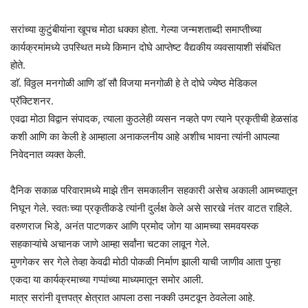
सरांच्या कुटुंबीयांना खूपच मोठा धक्का होता. गेल्या जन्मशताब्दी समाप्तीच्या
कार्यक्रमांमध्ये उपस्थित मध्ये किमान दोघे आप्तेष्ट वैद्यकीय व्यवसायाशी संबंधित
होते.
डाॅ. विठ्ठल मनगोळी आणि डाॅ सौ विजया मनगोळी हे ते दोघे ज्येष्ठ मेडिकल
प्रॅक्टिशनर.
एवढा मोठा विद्वान संपादक, त्याला कुठलेही व्यसन नव्हते पण त्याने प्रकृतीची हेळसांड
कशी आणि का केली हे आम्हाला अनाकलनीय आहे अशीच भावना त्यांनी आपल्या
निवेदनात व्यक्त केली.
दैनिक सकाळ परिवारामध्ये माझे तीन समकालीन सहकारी असेच अकाली आमच्यातून
निघून गेले. स्वतःच्या प्रकृतीकडे त्यांनी दुर्लक्ष केले असे सारखे नंतर वाटत राहिले.
वरुणराज भिडे, अनंत पाटणकर आणि प्रमोद जोग या आमच्या समवयस्क
सहकाऱ्यांचे अचानक जाणे आम्हा सर्वांना चटका लावून गेले.
मुणगेकर सर गेले तेव्हा केवढी मोठी पोकळी निर्माण झाली याची जाणीव आता पुन्हा
एकदा या कार्यक्रमाच्या गप्पांच्या माध्यमातून समोर आली.
मात्र सरांनी वृत्तपत्र क्षेत्रात आपला ठसा नक्की उमटवून ठेवलेला आहे.