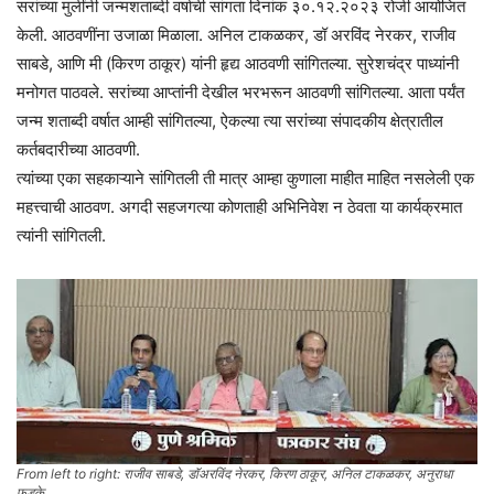
सरांच्या मुलींनी जन्मशताब्दी वर्षाची सांगता दिनांक ३०.१२.२०२३ रोजी आयोजित
केली. आठवणींना उजाळा मिळाला. अनिल टाकळकर, डॉ अरविंद नेरकर, राजीव
साबडे, आणि मी (किरण ठाकूर) यांनी हृद्य आठवणी सांगितल्या. सुरेशचंद्र पाध्यांनी
मनोगत पाठवले. सरांच्या आप्तांनी देखील भरभरून आठवणी सांगितल्या. आता पर्यंत
जन्म शताब्दी वर्षात आम्ही सांगितल्या, ऐकल्या त्या सरांच्या संपादकीय क्षेत्रातील
कर्तबदारीच्या आठवणी.
त्यांच्या एका सहकाऱ्याने सांगितली ती मात्र आम्हा कुणाला माहीत माहित नसलेली एक
महत्त्वाची आठवण. अगदी सहजगत्या कोणताही अभिनिवेश न ठेवता या कार्यक्रमात
त्यांनी सांगितली.
From left to right: राजीव साबडे, डॉअरविंद नेरकर, किरण ठाकूर, अनिल टाकळकर, अनुराधा
फडके