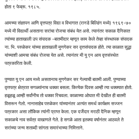
होता ९ फेब्रू. १९८५.
आमच्या संज्ञापन आणि वृत्तपत्र विद्या व विभागात (रानडे बिल्डिंग मध्ये) १९६९-७०
मध्ये मी विद्यार्थी असताना सरांचा रोजचा संबंध येत असे. त्यानंतर सकाळ दैनिकात
त्यांच्या हाताखाली उप संपादक -बातमीदार म्हणून काम केले तेव्हा संस्थापक संपादक
ना. भि. परुळेकर यांच्या हाताखाली मुणगेकर सर वृत्तसंपादक होते. त्या काळात सुद्धा
यांच्याशी आमचा संबंध रोजचा येत असे. त्यानंतर मी यु एन आय वृत्तसंस्थेत
पत्रकारिता केली.
पुण्यात यु एन आय मध्ये असतानाच मुणगेकर सर गेल्याची बातमी आली. पुण्याच्या
वृत्तपत्र क्षेत्रात सगळ्यांनाच धक्का बसला. कित्येक दिवस आम्ही त्या धक्क्यात होतो.
हळूहळू आम्ही सर्वांनीच तो धक्का रिचवला. काळाच्या ओघात मी देखील ही बातमी
विसरून गेलो. नानासाहेब परुळेकर यांच्यानंतर अत्यंत समर्थ कार्यक्षम सज्जन
पत्रकार असा लौकिक त्यांनी प्राप्त केला. एक दर्जेदार मराठी दैनिक म्हणून
सकाळचे नाव सर्वत्र वाखाणले गेले. हे सगळे आता इतक्या वर्षानंतर आठवले ते
सरांच्या जन्म शताब्दी सांगता समारंभाच्या निमित्ताने.