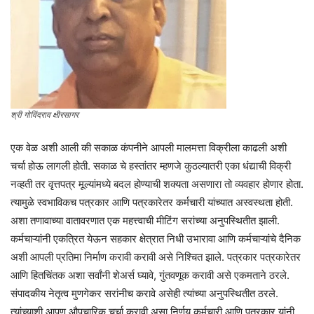
श्री गोविंदराव क्षीरसागर
एक वेळ अशी आली की सकाळ कंपनीने आपली मालमत्ता विक्रीला काढली अशी
चर्चा होऊ लागली होती. सकाळ चे हस्तांतर म्हणजे कुठल्यातरी एका धंद्याची विक्री
नव्हती तर वृत्तपत्र मूल्यांमध्ये बदल होण्याची शक्यता असणारा तो व्यवहार होणार होता.
त्यामुळे स्वभाविकच पत्रकार आणि पत्रकारेतर कर्मचारी यांच्यात अस्वस्थता होती.
अशा तणावाच्या वातावरणात एक महत्त्वाची मीटिंग सरांच्या अनुपस्थितीत झाली.
कर्मचाऱ्यांनी एकत्रित येऊन सहकार क्षेत्रात निधी उभारावा आणि कर्मचाऱ्यांचे दैनिक
अशी आपली प्रतिमा निर्माण करावी करावी असे निश्चित झाले. पत्रकार पत्रकारेतर
आणि हितचिंतक अशा सर्वांनी शेअर्स घ्यावे, गुंतवणूक करावी असे एकमताने ठरले.
संपादकीय नेतृत्व मुणगेकर सरांनीच करावे असेही त्यांच्या अनुपस्थितीत ठरले.
त्यांच्याशी आपण औपचारिक चर्चा करावी असा निर्णय कर्मचारी आणि पत्रकार यांनी