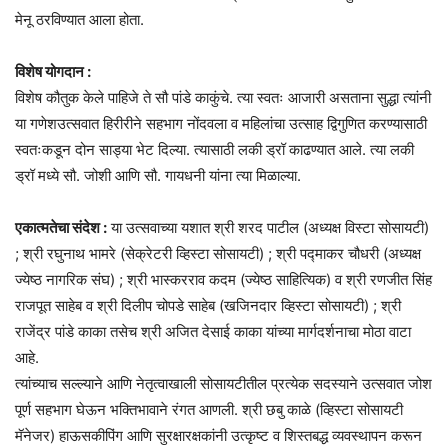
मेनू ठरविण्यात आला होता.
विशेष योगदान :
विशेष कौतुक केले पाहिजे ते सौ पांडे काकुंचे. त्या स्वतः आजारी असताना सुद्धा त्यांनी
या गणेशउत्सवात हिरीरीने सहभाग नोंदवला व महिलांचा उत्साह द्विगुणित करण्यासाठी
स्वतःकडून दोन साड्या भेट दिल्या. त्यासाठी लकी ड्रॉ काढण्यात आले. त्या लकी
ड्रॉ मध्ये सौ. जोशी आणि सौ. गायधनी यांना त्या मिळाल्या.
एकात्मतेचा संदेश :
या उत्सवाच्या यशात श्री शरद पाटील (अध्यक्ष विस्टा सोसायटी)
; श्री रघुनाथ भामरे (सेक्रेटरी व्हिस्टा सोसायटी) ; श्री पद्माकर चौधरी (अध्यक्ष
ज्येष्ठ नागरिक संघ) ; श्री भास्करराव कदम (ज्येष्ठ साहित्यिक) व श्री रणजीत सिंह
राजपूत साहेब व श्री दिलीप चोपडे साहेब (खजिनदार व्हिस्टा सोसायटी) ; श्री
राजेंद्र पांडे काका तसेच श्री अजित देसाई काका यांच्या मार्गदर्शनाचा मोठा वाटा
आहे.
त्यांच्याच सल्ल्याने आणि नेतृत्वाखाली सोसायटीतील प्रत्येक सदस्याने उत्सवात जोश
पूर्ण सहभाग घेऊन भक्तिभावाने रंगत आणली. श्री छबु काळे (व्हिस्टा सोसायटी
मॅनेजर) हाऊसकीपिंग आणि सुरक्षारक्षकांनी उत्कृष्ट व शिस्तबद्ध व्यवस्थापन करून