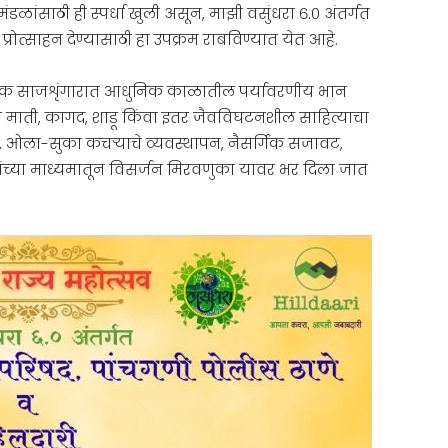
ांसाठी ही स्पर्धा खुली असून, माझी वसुंधरा ६.० अंतर्गत
रोत्साहन देण्यासाठी हा उपक्रम राबविण्यात येत आहे.
ारंपरिक साजशृंगारात आधुनिक काळातील पर्यावरणीय भान
ना माती, कागद, शाडू किंवा इतर जैवविघटनशील साहित्याचा
श, ओला-सुका कचऱ्याचे व्यवस्थापन, नैसर्गिक सजावट,
्यांच्या माध्यमातून विसर्जन मिरवणुका यावर भर दिला जात