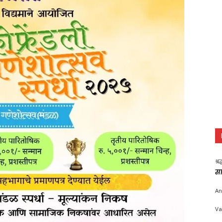
श्र
सा
An
Va