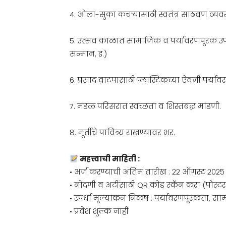
4. ओला-सुका कचऱ्यासाठी स्वतंत्र साठवण व्यवस
5. उत्सव काळात सामाजिक व पर्यावरणपूरक उपक्
सन्मान, इ.)
6. प्रसाद वाटपासाठी प्लास्टिकच्या ऐवजी पर्या
7. मंडळ परिसरात स्वच्छता व शिस्तबद्ध मांडणी.
8. मूर्तीचे पावित्र्य राखण्यावर भर.
महत्त्वाची माहिती :
• अर्ज करण्याची अंतिम तारीख : २२ ऑगस्ट २०२५
• नोंदणी व अटींसाठी QR कोड स्कॅन करा (पोस्ट
• स्पर्धा मूल्यांकन निकष : पर्यावरणपूरकता, 
• प्रवेश शुल्क नाही