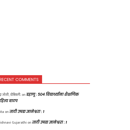
RECENT COMMENTS
द्धा जोशी, डोंबिवली.
on
डहाणू : ५०४ विद्यार्थ्यांना शैक्षणिक
हित्य वाटप
ita
on
ताटी उघडा ज्ञानेश्वरा : 1
ishnavi Gujarathi
on
ताटी उघडा ज्ञानेश्वरा : 1