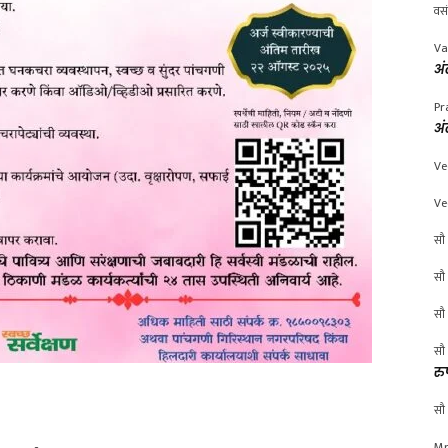
वस
Va
अं
Pr
अं
Ve
Ve
सौ 
सौ 
सौ 
सौ 
रु
सौ 
Mr