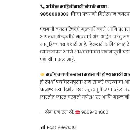
अधिक माहितीसाठी संपर्क साधा
:
९८५००९८३०३
किंवा पंचगणी गिरीस्थान नगरपर
पंचगणी नगरपरिषदेचे मुख्याधिकारी आणि प्रशासक 
आपल्या संस्कृतीचे महत्त्वाचे अंग आहेत. परंतु 
सामूहिक जबाबदारी आहे. हिलदारी अभियानाद्वारे
व्यवस्थापन आणि शाश्वततेबाबत जनजागृती घडवण्य
प्रभावी पाऊल आहे.
सर्व पंचगणीकरांना सहभागी होण्यासाठी आ
ही स्पर्धा पर्यावरणपूरक सण साजरे करण्याचा आ
घडवण्याच्या दिशेने एक महत्त्वपूर्ण टप्पा ठरे
जास्तीत जास्त घरगुती गणेशभक्त आणि मंडळांनी य
— टीम एन एस टी.
9869484800
Post Views:
16