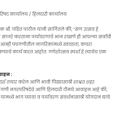
िषद कार्यालय / हिलदारी कार्यालय
श्री. पंडित पाटील यांनी सांगितले की, “सण उत्सव हे
सण साजरे करताना पर्यावरणाचे भान राखणे ही आपल्या सर्वांची
 आम्ही पंचगणीतील नागरिकांमध्ये स्वच्छता, कचरा
ाचे कार्य करत आहोत. गणेशोत्सव स्पर्धा हे त्याचेच एक
वाहन :
दर्श तयार करेल आणि भावी पिढ्यांसाठी शाश्वत शहर
ल. पंचगणी नगरपरिषदेचे आणि हिलदारी टीमचे आवाहन आहे की,
ामध्ये भाग घ्यावा व पर्यावरण संवर्धनासाठी योगदान द्यावे.