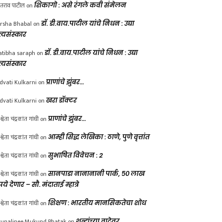
ंतराव पाटील
on
शिकागो : असे रंगले कवी संमेलन
rsha Bhabal
on
डॉ. डी.वाय.पाटील यांचे निधन : उद्या
त्यसंस्कार
atibha saraph
on
डॉ. डी.वाय.पाटील यांचे निधन : उद्या
त्यसंस्कार
dvati Kulkarni
on
प्राणांचे झुंबर…
dvati Kulkarni
on
खरा डॉक्टर
श्वेता चंद्रकांत गांधी
on
प्राणांचे झुंबर…
श्वेता चंद्रकांत गांधी
on
आम्ही सिद्ध लेखिका : ठाणे, पुणे वृत्तांत
श्वेता चंद्रकांत गांधी
on
सुभाषित विवेचन : 2
श्वेता चंद्रकांत गांधी
on
सानपाडा नानानानी पार्क, ५० लाख
पये देणार – सौ. मंदाताई म्हात्रे
श्वेता चंद्रकांत गांधी
on
शिक्षण : भारतीय मानसिकतेचा शोध
unalinee Mukund Phatak
on
शब्दांच्या वाटेवर….