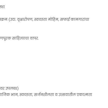
्था
रम (उदा. वृक्षारोपण, स्वच्छता मोहिम, सफाई कामगारांचा
वरणपूरक साहित्याचा वापर.
रवर उपलब्ध)
सामाजिक भान, स्वच्छता, सर्जनशीलता व उत्सवातील एकात्मता