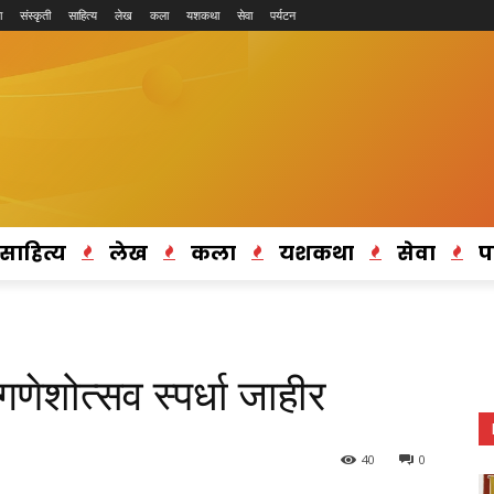
ा
संस्कृती
साहित्य
लेख
कला
यशकथा
सेवा
पर्यटन
साहित्य
लेख
कला
यशकथा
सेवा
प
गणेशोत्सव स्पर्धा जाहीर
40
0