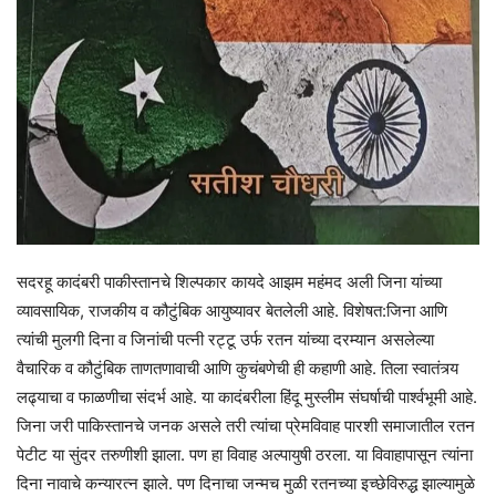
सदरहू कादंबरी पाकीस्तानचे शिल्पकार कायदे आझम महंमद अली जिना यांच्या
व्यावसायिक, राजकीय व कौटुंबिक आयुष्यावर बेतलेली आहे. विशेषत:जिना आणि
त्यांची मुलगी दिना व जिनांची पत्नी रट्टू उर्फ रतन यांच्या दरम्यान असलेल्या
वैचारिक व कौटुंबिक ताणतणावाची आणि कुचंबणेची ही कहाणी आहे. तिला स्वातंत्र्य
लढ्याचा व फाळणीचा संदर्भ आहे. या कादंबरीला हिंदू मुस्लीम संघर्षाची पार्श्वभूमी आहे.
जिना जरी पाकिस्तानचे जनक असले तरी त्यांचा प्रेमविवाह पारशी समाजातील रतन
पेटीट या सुंदर तरुणीशी झाला. पण हा विवाह अल्पायुषी ठरला. या विवाहापासून त्यांना
दिना नावाचे कन्यारत्न झाले. पण दिनाचा जन्मच मुळी रतनच्या इच्छेविरुद्ध झाल्यामुळे