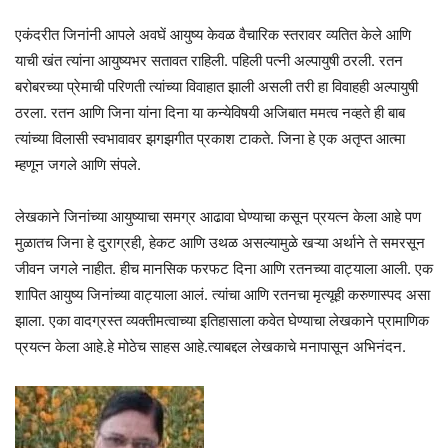
एकंदरीत जिनांनी आपले अवघें आयुष्य केवळ वैचारिक स्तरावर व्यतित केले आणि
याची खंत त्यांना आयुष्यभर सतावत राहिली. पहिली पत्नी अल्पायुषी ठरली. रतन
बरोबरच्या प्रेमाची परिणती त्यांच्या विवाहात झाली असली तरी हा विवाहही अल्पायुषी
ठरला. रतन आणि जिना यांना दिना या कन्येविषयी अजिबात ममत्व नव्हते ही बाब
त्यांच्या विलासी स्वभावावर झगझगीत प्रकाश टाकते. जिना हे एक अतृप्त आत्मा
म्हणून जगले आणि संपले.
लेखकाने जिनांच्या आयुष्याचा समग्र आढावा घेण्याचा कसून प्रयत्न केला आहे पण
मुळातच जिना हे दुराग्रही, हेकट आणि उथळ असल्यामुळे खऱ्या अर्थाने ते समरसून
जीवन जगले नाहीत. हीच मानसिक फरफट दिना आणि रतनच्या वाट्याला आली. एक
शापित आयुष्य जिनांच्या वाट्याला आलं. त्यांचा आणि रतनचा मृत्यूही करुणास्पद असा
झाला. एका वादग्रस्त व्यक्तीमत्वाच्या इतिहासाला कवेत घेण्याचा लेखकाने प्रामाणिक
प्रयत्न केला आहे.हे मोठेच साहस आहे.त्याबद्दल लेखकाचे मनापासून अभिनंदन.