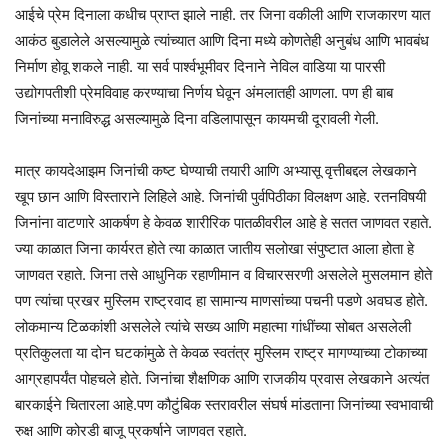
आईचे प्रेम दिनाला कधीच प्राप्त झाले नाही. तर जिना वकीली आणि राजकारण यात
आकंठ बुडालेले असल्यामुळे त्यांच्यात आणि दिना मध्ये कोणतेही अनुबंध आणि भावबंध
निर्माण होवू शकले नाही. या सर्व पार्श्वभूमीवर दिनाने नेविल वाडिया या पारसी
उद्योगपतीशी प्रेमविवाह करण्याचा निर्णय घेवून अंमलातही आणला. पण ही बाब
जिनांच्या मनाविरुद्ध असल्यामुळे दिना वडिलापासून कायमची दूरावली गेली.
मात्र कायदेआझम जिनांची कष्ट घेण्याची तयारी आणि अभ्यासू वृत्तीबद्दल लेखकाने
खूप छान आणि विस्ताराने लिहिले आहे. जिनांची पुर्वपिठीका विलक्षण आहे. रतनविषयी
जिनांना वाटणारे आकर्षण हे केवळ शारीरिक पातळीवरील आहे हे सतत जाणवत रहाते.
ज्या काळात जिना कार्यरत होते त्या काळात जातीय सलोखा संपुष्टात आला होता हे
जाणवत रहाते. जिना तसे आधुनिक रहाणीमान व विचारसरणी असलेले मुसलमान होते
पण त्यांचा प्रखर मुस्लिम राष्ट्रवाद हा सामान्य माणसांच्या पचनी पडणे अवघड होते.
लोकमान्य टिळकांशी असलेले त्यांचे सख्य आणि महात्मा गांधींच्या सोबत असलेली
प्रतिकुलता या दोन घटकांमुळे ते केवळ स्वतंत्र मुस्लिम राष्ट्र मागण्याच्या टोकाच्या
आग्रहापर्यंत पोहचले होते. जिनांचा शैक्षणिक आणि राजकीय प्रवास लेखकाने अत्यंत
बारकाईने चितारला आहे.पण कौटुंबिक स्तरावरील संघर्ष मांडताना जिनांच्या स्वभावाची
रुक्ष आणि कोरडी बाजू प्रकर्षाने जाणवत रहाते.