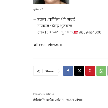
पूर्णिमा शेंडे.
— रचना : पूर्णिमा शेंडे. मुंबई
— संपादन : देवेंद्र भुजबळ.
— रचना : अलका भुजबळ.
9869484800
Post Views:
11
Share
Previous article
हेमॅटोकाॅन वार्षिक संमेलन : सफल सांगता