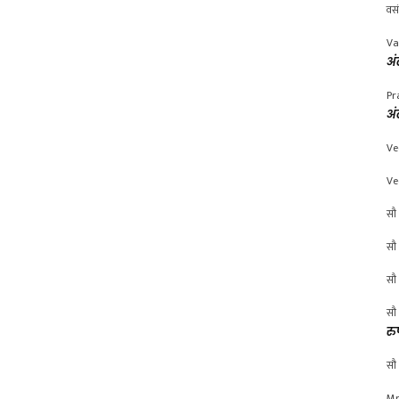
वस
Va
अं
Pr
अं
Ve
Ve
सौ 
सौ 
सौ 
सौ 
रु
सौ 
Mr