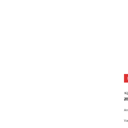
श्र
सा
An
Va