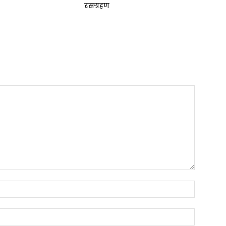
रसग्रहण
Name:*
Email:*