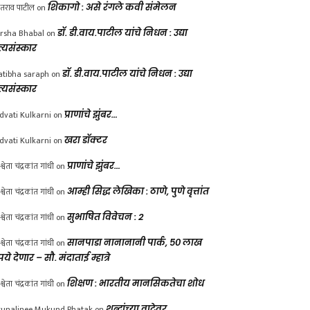
ंतराव पाटील
on
शिकागो : असे रंगले कवी संमेलन
rsha Bhabal
on
डॉ. डी.वाय.पाटील यांचे निधन : उद्या
त्यसंस्कार
atibha saraph
on
डॉ. डी.वाय.पाटील यांचे निधन : उद्या
त्यसंस्कार
dvati Kulkarni
on
प्राणांचे झुंबर…
dvati Kulkarni
on
खरा डॉक्टर
श्वेता चंद्रकांत गांधी
on
प्राणांचे झुंबर…
श्वेता चंद्रकांत गांधी
on
आम्ही सिद्ध लेखिका : ठाणे, पुणे वृत्तांत
श्वेता चंद्रकांत गांधी
on
सुभाषित विवेचन : 2
श्वेता चंद्रकांत गांधी
on
सानपाडा नानानानी पार्क, ५० लाख
पये देणार – सौ. मंदाताई म्हात्रे
श्वेता चंद्रकांत गांधी
on
शिक्षण : भारतीय मानसिकतेचा शोध
unalinee Mukund Phatak
on
शब्दांच्या वाटेवर….