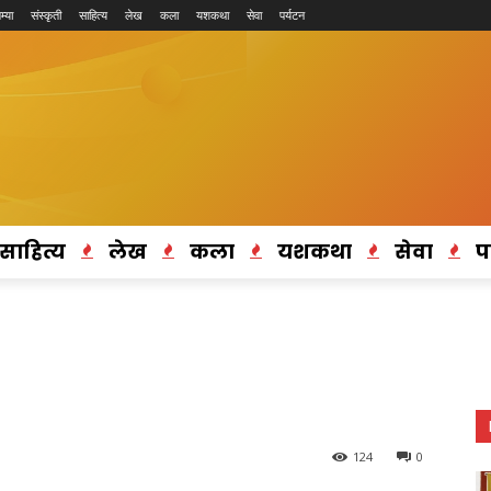
म्या
संस्कृती
साहित्य
लेख
कला
यशकथा
सेवा
पर्यटन
साहित्य
लेख
कला
यशकथा
सेवा
प
124
0