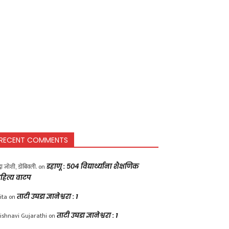
RECENT COMMENTS
द्धा जोशी, डोंबिवली.
on
डहाणू : ५०४ विद्यार्थ्यांना शैक्षणिक
हित्य वाटप
ita
on
ताटी उघडा ज्ञानेश्वरा : 1
ishnavi Gujarathi
on
ताटी उघडा ज्ञानेश्वरा : 1