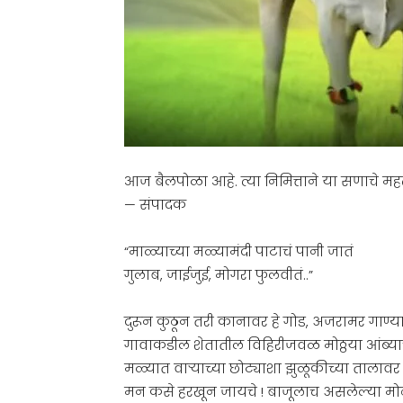
आज बैलपोळा आहे. त्या निमित्ताने या सणाचे महत्व 
— संपादक
“माळ्याच्या मळ्यामंदी पाटाचं पानी जातं
गुलाब, जाईजुई, मोगरा फुलवीतं..”
दुरून कुठून तरी कानावर हे गोड, अजरामर गाण
गावाकडील शेतातील विहिरीजवळ मोठ्ठया आंब्य
मळ्यात वाऱ्याच्या छोट्याशा झुळूकीच्या तालावर 
मन कसे हरखून जायचे ! बाजूलाच असलेल्या मो