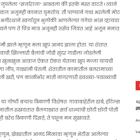
जुंपलेला “सर्जाराजा” आठवला की इतके मस्त वाटते ! त्याने
ाज अजूनही कानात घुमतोय. ती पाण्याने गच्च भरलेली मोट
णु भगीरथाने स्वर्गातून भुलोकी आणलेल्या गंगेचा भास व्हायचा
पण ते चित्र मात्र अजूनही तसेंच जिवंत आहे अजून मनात.
े कमी झाले म्हणून मला खूप आनंद झाला होता. या शेतात
ि शिवाची खिल्लारी बैलांची जोडी सुंदर गाडीला जोडलेली
गरांचा खुळखुळ आवाज ऐकत ऐकत येताना खूप मज्जा यायची
गा जीप, गाड्यांनी घेतली. शेतातील कामातील बलरामाच्या
नी घेतली खरी, पण काळीभोर माती नांगरणारी ढवळ्या-पवळ्याची
ा गोष्टी बऱ्याच ठिकाणी विशेषतः गावाबाहेरील ढाबे, हॉटेल्स
श्र
सा
ग्नातील रुखवतात बैलगाड्यात सर्व धान्यांची छोटी छोटी पोती
नही बरेच ठिकाणी दिसते, ते पाहून मन सुखावते.
An
Va
म्हणून, खेड्यातील आनंद मिळावा म्हणून भेटीस आलेल्या