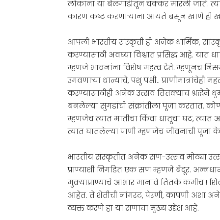
लोकांना या बैलगाडीतून चक्कर मारली जाते. त्
कारण कष्ट करणाऱ्याना आयते बसून खाणे ही खरं
आपली भारतीय संस्कृती ही अनेक धार्मिक, सां
करण्यासाठी अवघ्या विश्वात प्रसिद्ध आहे. यात धा
म्हणजे भावनांना विशेष महत्व देते. म्हणूनच निसर
उगवणाऱ्या धान्याचे, पशु पक्षी.. प्राणीमात्रांचेही
करण्यासाठीही अनेक उत्सव तितक्याच श्रद्धेने
बनलेल्या सुगडांची संक्रांतीला पूजा करतात. को
म्हणजेच त्यात मातीचा किंवा धातूचा घट, त्यात आं
त्यात घातलेल्या पाणी म्हणजेच जीवनाची पूजा के
भारतीय संस्कृतीत अनेक सण-उत्सव मोठ्या उत्
प्राण्याशी निगडित एक सण म्हणजे बेंदूर. अन्न
मुक्याप्राण्याचे आभार मानावे तितके कमीच ! श
आहेत. ते शेतीची नांगरट, पेरणी, कापणी अशा अनेक
व्यक्त करणे हा या सणाचा मुख्य उद्देश आहे.