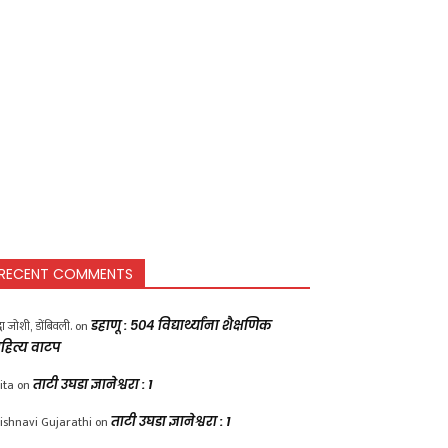
RECENT COMMENTS
द्धा जोशी, डोंबिवली.
on
डहाणू : ५०४ विद्यार्थ्यांना शैक्षणिक
हित्य वाटप
ita
on
ताटी उघडा ज्ञानेश्वरा : 1
ishnavi Gujarathi
on
ताटी उघडा ज्ञानेश्वरा : 1