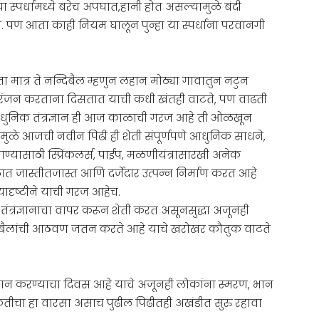
ा स्पर्धामध्ये बरेच अपघात,हानी होत असल्यामुळे बंदी
. पण आता काही नियम घालून पुन्हा या स्पर्धाना परवानगी
.
 मात्र ते नन्दिबैल म्हणुन लहान मोठ्या गावातुन नटुन
नोरंजन करताना दिसतात याची कधी खंतही वाटते, पण वाढती
 आधुनिक तंत्रज्ञान ही आज काळाची गरज आहे ती ओळखून
ामुळे आजची नवीन पिढी ही शेती संपूर्णपणे आधुनिक साधने,
पाण्यासाठी स्प्रिंकलर्स, पाईप, मळणीयंत्रासारखी अनेक
त जास्तीतजास्त आणि दर्जेदार उत्पन्न निर्माण करत आहे
यादृष्टीने याची गरज आहेच.
ंत्रज्ञानाचा वापर करून शेती करत असूनसुद्धा अजूनही
णाऱ्या बैलांची आठवण जतन करते आहे याचे खरोखर कौतुक वाटते
मान करण्याचा दिवस आहे याचे अजूनही लोकांना स्मरण, भान
कृतीचा हा वारसा असाच पुढील पिढीतही अखंडीत सुरु रहावा