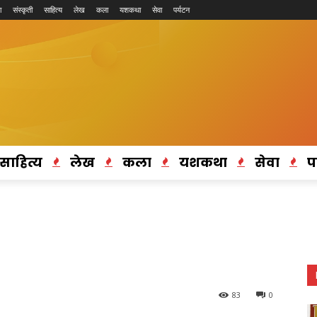
ा
संस्कृती
साहित्य
लेख
कला
यशकथा
सेवा
पर्यटन
साहित्य
लेख
कला
यशकथा
सेवा
प
83
0