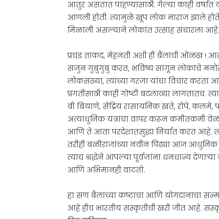
आतुर असतात पाहण्यासाठी. गेल्या काही वर्षात य
आणली होती. त्यामुळे खूप लोक नाराज झाले होते
मिळाली असल्याने लोकांत उत्साह संचारला आहे
प्रचंड ताकद, मेहनती अशी ही बैलांची ओळख ! आता
सजुन गुबुगुबु करत, भविष्य सांगून लोकांचे म
लोकसंख्या, त्यांच्या गरजा यांचा विचार करता
प्रगतीसाठी काही गोष्टी बदलाव्या लागतातच. त्य
बी बियाणे, सेंद्रिय रासायनिक खते, रोपे, कलमे, 
अत्याधुनिक यंत्रांचा वापर करून कमीतकमी वेळा
आणि ते आता परदेशातसुद्धा निर्यात करत आहे. त्
तरीही बळीराजांच्या नवीन पिढ्या आज आधुनिक त
त्याच श्रद्धेने आपल्या पूर्वजांना धनधान्य दे
आणि अभिमानही वाटतो.
हा सण बैलांच्या कष्टाचा आणि योगदानाचा सन्
आहे हीच भारतीय संस्कृतीची खरी जीत आहे. संस्