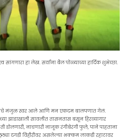
सांगणारा हा लेख. सर्वांना बैल पोळ्याच्या हार्दिक शुभेच्छा.
्याचे मंजुळ स्वर आले आणि मन एकदम बालपणात गेलं.
ाच्या झाडाखाली सावलीत तासनतास बसून हिरव्यागार
ती डोलणारी, नाचणारी नाजूक रंगीबेरंगी फुले, पाने पाहताना
ठ्ठ्या दगडी विहीरीवर असलेल्या भक्कम लाकडी रहाटावर