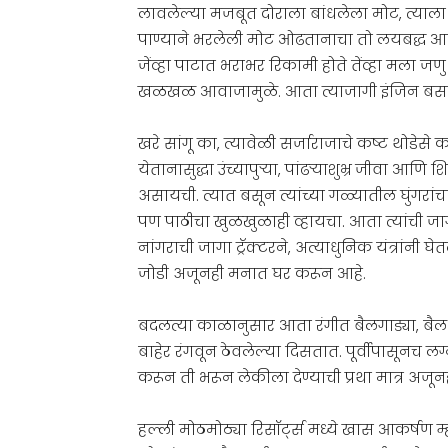
लावलेल्या मजबूत दोराला बांधलेला मोट, त्याला 
पाण्याने भरलेली मोट ओढतानाचा तो लयबद्ध आव
जेंव्हा पाटात भराभर रिकामी होते तेंव्हा मला ज
खळखळ आवाजामुळे. आता त्याजागी इंजिन बसवले 
खरे सांगू का, त्यावेळी सर्जाराजाचे कष्ट थोडेस
येतानासुद्धा उंच्यापुऱ्या, पांढऱ्याशुभ्र जीवा आण
असायची. त्यात बसून त्यांच्या गळ्यातील घुं
पण पाठीचा खुळखुळाही व्हायचा. आता त्यांची जा
नांगराची जागा ट्रॅक्टरने, अत्याधुनिक यंत्रां
जोडी अजूनही मनात घर करून आहे.
बदलत्या काळानुसार आता रंगीत बैलगाड्या, बैल य
बाहेर रंगवून ठेवलेल्या दिसतात. पूर्वीपासूनच ल
करून ती भरून लेकीला देण्याची प्रथा मात्र अजू
हल्ली मोठमोठ्या रिसॉर्ट्स मध्ये खास आकर्षण 