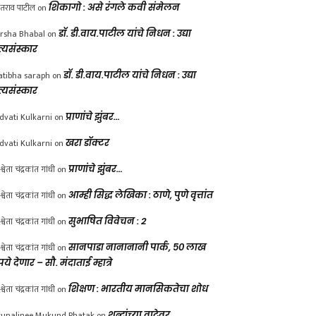
ंतराव पाटील
on
शिकागो : असे रंगले कवी संमेलन
rsha Bhabal
on
डॉ. डी.वाय.पाटील यांचे निधन : उद्या
त्यसंस्कार
atibha saraph
on
डॉ. डी.वाय.पाटील यांचे निधन : उद्या
त्यसंस्कार
dvati Kulkarni
on
प्राणांचे झुंबर…
dvati Kulkarni
on
खरा डॉक्टर
श्वेता चंद्रकांत गांधी
on
प्राणांचे झुंबर…
श्वेता चंद्रकांत गांधी
on
आम्ही सिद्ध लेखिका : ठाणे, पुणे वृत्तांत
श्वेता चंद्रकांत गांधी
on
सुभाषित विवेचन : 2
श्वेता चंद्रकांत गांधी
on
सानपाडा नानानानी पार्क, ५० लाख
पये देणार – सौ. मंदाताई म्हात्रे
श्वेता चंद्रकांत गांधी
on
शिक्षण : भारतीय मानसिकतेचा शोध
unalinee Mukund Phatak
on
शब्दांच्या वाटेवर….