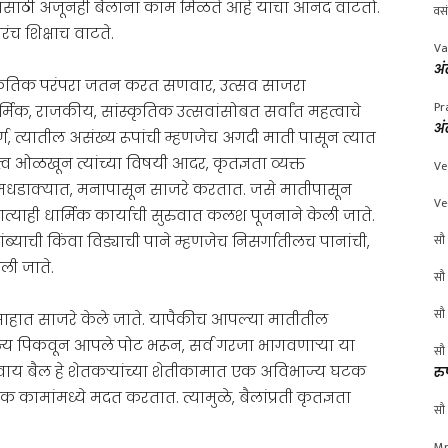
यासाठी अजूनही बैलांना काम मिळते आहे याचा आनंद वाटतो.
वस
च शिक्षाच वाटते.
Va
अं
स्कृतिक परंपरा जतन करत सणवार, उत्सव साजरा
Pr
र्मिक, राजकीय, सांस्कृतिक उत्सवांसोबत सर्वांत महत्वाचे
अं
्ग, त्यातील असंख्य रूपांची म्हणजेच अगदी माती पासून त्यात
 महत्व ओळखून त्यांच्या विषयी आदर, कृतज्ञता व्यक्त
Ve
 धुमधडाक्यात, मनापासून साजरे करतात. जसे मातीपासून
Ve
णत्याही धार्मिक कार्याची सुरुवात कलश पूजनाने केली जाते.
सौ 
ब्याची किंवा विड्याची पाने म्हणजेच निसर्गातीलच पानांची,
ली जाते.
सौ 
सौ 
साहात साजरे केले जाते. यापैकीच आपल्या मातीतील
धान्य पिकवून आपले पोट भरून, सर्व गरजा भागवणाऱ्या या
सौ 
िवाय बैल हे शेतकऱ्यांच्या शेतीकामात एक अविभाज्य घटक
रु
 कामांमध्ये मदत करतात. त्यामुळे, बैलांप्रती कृतज्ञता
सौ 
Mr