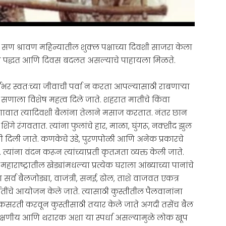
हा सण श्रावण महिन्यातील शुक्ल पक्षाच्या दिवशी साजरा केला
याची पद्धत आणि दिवस बदलत असल्याचे पाहायला मिळते.
षभर स्वतःच्या जीवाची पर्वा न करता आपल्यासाठी राबणाऱ्या
 सणाला विशेष महत्व दिले जाते. शहरात मातीचे किंवा
ेगावात त्यादिवशी बैलांना तेलाने मसाज करतात. नंतर छान
िंगे रंगवतात. त्यांना फुलांचे हार, माळा, घुंगरू, नक्शीद झुल
ांती दिली जाते. कणकेचे उंडे, पुरणपोळी आणि अनेक प्रकारचे
्यांना वंदन करून त्यांच्याप्रती कृतज्ञता व्यक्त केली जाते.
राष्ट्रातील खेड्यांमधल्या प्रत्येक घराला आंब्याच्या पानांचे
 सर्व बैलजोड्या, वाजंत्री, सनई, ढोल, ताशे वाजवत एकत्र
तींचे आयोजन केले जाते. त्यासाठी कुस्तीतील पैलवानांना
न, कसरती करवून कुस्तीसाठी तयार केले जाते अगदी तसेंच बैल
प्रेक्षणीय आणि थरारक अशा या स्पर्धा असल्यामुळे लोक खूप