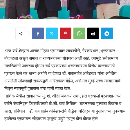
आज सर्व क्षेत्रात अत्यंत मोठ्या प्रमाणावर लाचखोरी, गैरकारभार ,भ्रष्टाचार
बोकाळला असून समाज व राज्यव्यवस्था धोक्यात आली आहे. त्यामुळे सर्वसामान्य
नागरिकांनी जागरुक होऊन सर्व प्रकारच्या भ्रष्टाचाराला विरोध करण्यासाठी
प्रयत्न केले तर खऱ्या अर्थाने या देशात डॉ. बाबासाहेब आंबेडकर यांना अपेक्षित
असलेली लोकशाही राज्यपद्धती अस्तित्वात येईल, असे मत मुंबई उच्च न्यायालयाचे
निवृत्त न्यायमूर्ती पुखराज बोरा यांनी व्यक्त केले.
नाशिक येथील सावानाच्या मु. शं. औरंगाबादकर सभागृहात ग्रंथाली प्रकाशानाच्या
वतीने सेवानिवृत्त जिल्हाधिकारी बी.जी. वाघ लिखित ‘ घटनात्मक मूल्यांचा विकास व
ऱ्हास, संविधान : डॉ. बाबासाहेब आंबेडकरांचे बौद्धिक चरित्रव या पुस्तकाच्या नुकत्याच
झालेल्या प्रकाशन सोहळ्यात प्रमुख पाहुणे म्हणून बोरा बोलत होते.