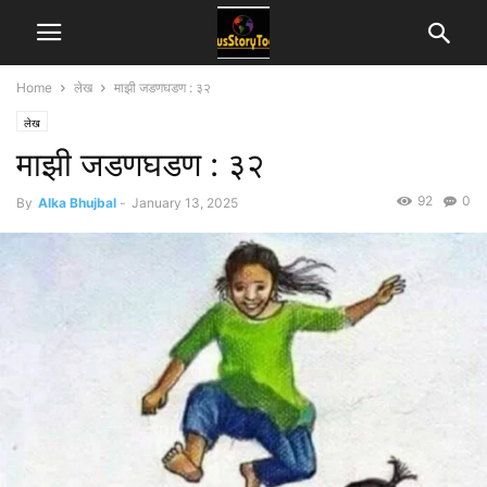
Home
लेख
माझी जडणघडण : ३२
लेख
माझी जडणघडण : ३२
92
0
By
Alka Bhujbal
-
January 13, 2025