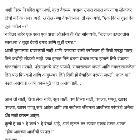
अशी नित्य नियमित पूजाअर्चा, व्रतं वैकल्यं, कडक उपास तपास करणाऱ्या लोकांवर
तिची बारीक नजर असे. खरोखरच्या देवभोळ्यांना ती म्हणायची, ”एक दिवस तुझा देव
तुला पावेल बरं”
नाहीतर बाहेर एक आत एक अशा लोकांना ती थेट सांगायची, ”कशाला कष्टवतोस
स्वतःला ? तुझा देवही दगड आणि तू ही दगड.”
आजी कुणालाच घाबरायची नाही आणि ‘सत्याचा वाली परमेश्वर’ ही तिची श्रद्धा मात्र
तिने कधीही सोडली नाही. ज्या हातात तिने बडगा घेतला त्याच हाताने तिने रंजल्या
गांजल्यांना भरवले. प्रेमामृताचे घोट पाजले. सकारात्मक जपले आणि नकारात्मकतेला
तिने पाठ फिरवली आणि आयुष्यभर तिने तिची ही वैचारिक परंपरा जपली. काळ मागे
पडत असताना आणि काळ पुढे जात असतानाही. .
आज ती नाही, तिचा लेक नाही, सून नाही. पण तिच्या नाती, पणत्या, पणतु, खापर
पणत्या, खापर पणतु सारे आहेत आणि त्या सर्वांच्या जीवनात आजीच्या परंपरेचे अनेक
थेंब तळी करून आहेत.
कुणी हे का ? हे कसं ? हे वेगळं आहे, असं म्हटलं तर त्यावर एकच उत्तर असतं,
“हीच आमच्या आजीची परंपरा !”
क्रमश: