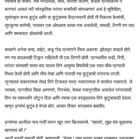
त्याचाच हा संसार. तसं मराठमोळं, साधं, फारशी कठीण, कडक व्रतंवैकल्य न
करणारं असलं तरी सांस्कृतिक परंपरा बऱ्यापैकी सांभाळणारं असं हे सुशिक्षित,
सुसंस्कृत सभ्य कुटुंब आणि या कुटुंबाच्या केंद्रस्थानी होती ती पिकल्या केसांची,
सुरकुत्या कायेची, गालावर एक ओघळता काळा मस असलेली, सावळी, ठेंगणी पण ताठ
आणि चमकदार डोळ्यांची आजी.
काळाने अनेक बऱ्या, वाईट, कडू गोड प्रसंगाने तिला अक्षरश: झोडपून काढले होते.
पण त्या वादळातही टिकून राहिलेली ती एक ठिणगी होती. प्रस्थापित रूढी, रिती,
परंपरा यांच्याशी सतत वाद घालत तिने आयुष्या विषयीची एक स्वतःचीच प्रणाली
स्थित केली होती आणि तीच तेव्हां आणि नंतरही त्या कुटुंबाची परंपराच ठरली.
जुन्यातलं सकारात्मक तेवढं तिने टिकवलं मात्र नकारात्मक ते सपशेल नाकारले. जे
जाचक, प्रगतीला खिळ आणणारे, निरर्थक, केवळ गतानुगतीक असलेलं परंपरावादी
तिनं स्व सामर्थ्याने लोटून दिलं आणि त्याचा एक वस्तूपाठवच तिने कुटुंबासाठी ठेवला.
म्हणून ढग्यांचं कुटुंब हे वेगळं होतं. आचार विचार सगळ्याच बाबतीत.
ढग्यांच्या आजीला पाच नातीं वरून खूप जण खिजवायचे. “म्हातारे, तुझा वंश बुडालाच
म्हणायचं की !”
आजी इतकी खमकी होती, म्हाणायची, “मेल्या ! तुझा मुलगा नाक्या नाक्यावर उनाडक्या