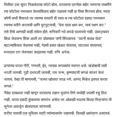
भिंतीवर एक सुंदर निळकंठाचा फोटो होता. घरातल्या प्रत्येक बाहेर जाणाऱ्या व्यक्तीने
त्या फोटोला नमस्कार केल्याशिवाय बाहेर पडायचं नाही हा तिचा शिरस्ता होता. मात्र
कोणी कधी विसरले तर त्याच्या माघारी ती स्वतःच त्या फोटोला दहादा नमस्कार
त्याच्या वतीने करायची आणि पुटपुटायची, “देवा याला क्षमा कर, याचं रक्षण कर.”
तसे तिचे आणखी काही संकेत होते. शनिवारी नवे कपडे घालायचे नाही. उंबरठ्यावर
किंवा जेवताना शिंक आली तर डोक्यावर पाणी शिंपडायचं. “वदनी कवळ घेता”
म्हटल्याशिवाय जेवायचं नाही, नेहमी हसत खेळत जेवायचं, ताटातलं संपवायचं,
मनातला राग जेवणावर काढायचा नाही. वगैरे अनेक.
ढग्यांच्या घरात गौरी, गणपती, ईद, नाताळ सगळ्यांचं स्वागत असे. खंडोबाची तळी
भरली जायची. गुढी उभारली जायची, राम जन्म, कृष्णाष्टमी सगळं साजरं केलं
जायचं. तेव्हा ती म्हणायची, “जास्त खोलात जाऊ नये. आनंद मिळेल इतपत कराव
सगळं.”
नैवेद्य दाखवला नाही म्हणून घरातल्या लहान मुलांना तिने कधीही उपाशी राहू दिलं
नाही. घरात हळदी कुंकवाचा समारंभ असेल तर ओळखी मधल्या विधवा स्त्रियांना ती
सुनेला आवर्जून बोलवायला सांगायची.
शरीपा नावाची एक मुस्लिम स्त्री त्यांच्यासमोर राहायची. तिलाही आमंत्रण असायचं.