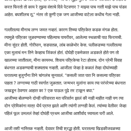
करत फिरतो तो काय रे तुझ्या वंशाचे दिवे पेटवणार ? माझ्या पाच नाती माझे पाच पांडव
आहेत. बघशीलच तू.” नंतर तो कुणी एक जण आजीच्या वाटेला कधीच गेला नाही.
गल्लीतल्या मीनाच लग्न जमत नव्हतं. कारण तिच्या पत्रिकेत कडक मंगळ होता.
त्यामुळे पत्रिका जुळवण्याच्या पहिल्याच पायरीवर, आलेल्या स्थळाची पाठ फिरायची.
मीना सुंदर होती. गोरीपान, सडपातळ, लांब काळेभोर केस. पलीकडच्या गल्लीतल्या
एका मुलाचं मन तिने केव्हाच जिंकलं होतं. दोघेही एकमेकात अडकले होते पण तो
खालच्या जातीतला, मीना कायस्थ. शिवाय पत्रिकेचा रेटा होताच. दोन प्रेमी विवाह
बंधनात अडकण्याची शक्यताच नव्हती. आजीला जेव्हा हे कळलं तेव्हा दोघांच्याही
घरातल्या बुजुर्गांना तिने चांगलंच सुनावलं. “कसली जात पात नि कसल्या पत्रिका
पाहता ? लग्नाच्या गाठी स्वर्गात जुळतात. जन्मभर मुलांना काय त्या परंपरेच्या बंधनात
जखडून ठेवणार आहात का ? एक पाऊल पुढे तर टाकून बघा.”
आजीच्या बोलण्याने दोन्ही परिवारात मत परिवर्तन झालं की नाही माहीत नाही पण त्या
दोन प्रेमिकांना मात्र धैर्य प्राप्त झाले आणि त्यांनी लग्नही केलं. त्यांच्या वेलीवर जेव्हा
पहिलं फूल उमललं तेव्हां दोघंही प्रथम आजीचा आशीर्वाद घ्यायला घरी आले.
आजी तशी नास्तिक नव्हती. देवावर तिची श्रद्धा होती. घरातल्या खिडकीजवळच्या