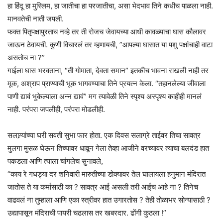
हा हिंदू हा मुस्लिम, हा जातीचा हा परजातीचा, असा भेदभाव तिने कधीच पाळला नाही.
मानवतेची नाती जपली.
फक्त पितृपक्षापुरताच नव्हे तर ती रोजच जेवायच्या आधी कावळ्याचा घास कौलावर
जाऊन ठेवायची. कुणी विचारलं तर म्हणायची, ”आपल्या घासात या पशु पक्षांचाही वाटा
असतोच ना ?”
गाईला घास भरवताना, “ती गोमाता, देवता समान” इतकीच भावना राखली नाही तर
मूक, अश्राप प्राण्याची भूक भागवण्याचा तिने प्रयत्न केला. “तहानलेल्या जीवाला
पाणी द्यावं भुकेल्याला अन्न द्यावं” मग त्यावेळी तिने स्पृश्य अस्पृश्य काहीही मानलं
नाही. परंपरा जपलीही, परंपरा मोडलीही.
सलाग्र्यांच्या घरी सवती सुभा फार होता. एक दिवस सलाग्रे ताईवर तिचा सावत्र
मुलगा मुसळ घेऊन तिच्यावर धावून गेला तेव्हा आजीने वरच्यावर त्याचा बलदंड हात
पकडला आणि त्याला चांगलेच सुनावले,
“काय रे गधड्या दर शनिवारी मारुतीच्या डोक्यावर तेल घालायला हनुमान मंदिरात
जातोस ते या कर्मासाठी का ? सावत्र आई असली तरी आईच आहे ना ? तिनेच
वाढवलं ना तुम्हाला आणि एका स्त्रीवर हात उगारतोस ? तेही तोळाभर सोन्यासाठी ?
उद्यापासून मंदिराची पायरी चढलास तर खबरदार. ढोंगी कुठला !”