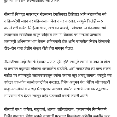
मुलांना मार्गदर्शन करण्यासाठीही त्या जातात.
नीलाजी सिंगापूर महाराष्ट्र मंडळाच्या द्वैमासिकात लिहितात आणि मंडळातील सर्व
साहित्यप्रेमी जमून दर महिन्याला कविता सादर करतात. त्यामुळे कितीही व्यस्त
असले तरी कविता लिहिल्या गेल्या, असे त्या आवर्जून सांगतात. या मंडळाच्या सर्व
उपक्रमांत स्वयंसेवक म्हणून सक्रिय सहभाग घेतातच पण गणपती उत्सवात
एकपात्री अभिनयात भाग घेऊन अभिनयाची हौस आणि गणपतीला निरोप देतेसमयी
दीड-दोन तास लेझीम खेळून तीही हौस भागवून घेतात.
नीलार्जीच्या आईवडिलांचे देशावर अफाट प्रेम होते. त्यामुळे त्यांनी ना नफा ना तोटा
या तत्त्वावर बहुसंख्य लोकांना भारतदर्शन घडविले. अशी समाजसेवा त्या करू शकत
नाहीत पण त्यांच्यामुळे लहानपणापासून त्यांना प्रवास खूप आवडू लागला. त्यामुळे त्या
वर्षातून एक-दोन सहली एकटीनेच करतात. विविध अनुभव घेत, विविध जीवनपद्धती
अनुभवत लोकांना जाणून घेत भ्रमण करतात. अर्थात यासाठी अचानक उद्भवणाऱ्या
समस्यांना तोंड देऊन त्यातून बाहेर पडण्याची मनाची तयारी असते.
नीलाजी कथा, कविता, नाटुकलं, अलक, ललितलेखन, प्रवासवर्णन नियमितपणे
लिहीत असतात. विशेष म्हणजे पद्मश्री पुरस्कार मिळालेल्या अद्वितीय व्यक्तींचे ऋण