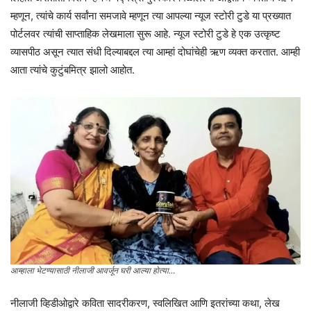
म्हणून, त्यांचे कार्य सर्वांना समजावे म्हणून त्या आपल्या न्यूज स्टोरी टुडे या प्रख्यात
पोर्टलवर त्यांची साप्ताहिक लेखमाला सुरू आहे. न्यूज स्टोरी टुडे हे एक उत्कृष्ट
व्यासपीठ असून त्यात संधी दिल्याबद्दल त्या आम्हां दोघांचेही ऋण व्यक्त करतात. आम्ही
आता त्यांचे कुटुंबमित्र झालो आहोत.
आम्हाला भेटण्यासाठी नीलाजी आवर्जून घरी आल्या होत्या…
नीलाजी व्हिडीओद्वारे कविता सादरीकरण, स्वलिखित आणि इतरांच्या कथा, लेख