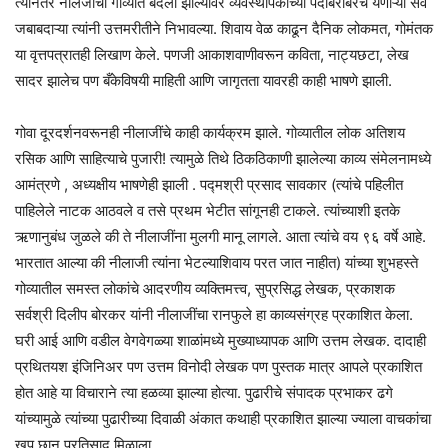
त्यानंतर नीलजींची गोव्यात बदली झाल्यावर व्यवस्थापकाच्या पदाबरोबरच येणाऱ्या सर्व
जबाबदाऱ्या त्यांनी उत्तमरीतीने निभावल्या. शिवाय वेळ काढून दैनिक लोकमत, गोमंतक
या वृत्तपत्रातही लिखाण केले. पणजी आकाशवाणीवरून कविता, नाट्यछटा, लेख
सादर झालेच पण बँकेविषयी माहिती आणि जागृतता यावरही काही भाषणे झाली.
गोवा दूरदर्शनवरूनही नीलाजींचे काही कार्यक्रम झाले. गोव्यातील लोक अतिशय
रसिक आणि साहित्याचे पुजारी! त्यामुळे तिथे ठिकठिकाणी झालेल्या काव्य संमेलनामध्ये
आमंत्रणे , अध्यक्षीय भाषणेही झाली . पद्मश्री प्रसाद सावकार (त्यांचे पहिलीत
पाहिलेले नाटक आठवले व तसे प्रथम भेटीत सांगूनही टाकले. त्यांच्याशी इतके
ऋणानुबंध जुळले की ते नीलाजींना मुलगी मानू लागले. आता त्यांचे वय ९६ वर्षे आहे.
भारतात आल्या की नीलाजी त्यांना भेटल्याशिवाय परत जात नाहीत) यांच्या शुभहस्ते
गोव्यातील समस्त लोकांचे आदरणीय व्यक्तिमत्त्व, सुप्रसिद्ध लेखक, प्रकाशक
सर्वश्री दिलीप बोरकर यांनी नीलाजींचा रानफुले हा काव्यसंग्रह प्रकाशित केला.
घरी आई आणि वडील वेगवेगळ्या शाळांमध्ये मुख्याध्यापक आणि उत्तम लेखक. दादाही
प्रथितयश इंजिनिअर पण उत्तम विनोदी लेखक पण पुस्तक मात्र आपले प्रकाशित
होत आहे या विचाराने त्या हळव्या झाल्या होत्या. पुढारीचे संपादक प्रभाकर ढगे
यांच्यामुळे त्यांच्या पुढारीच्या दिवाळी अंकात कथाही प्रकाशित झाल्या ज्याला वाचकांचा
खूप छान प्रतिसाद मिळाला.