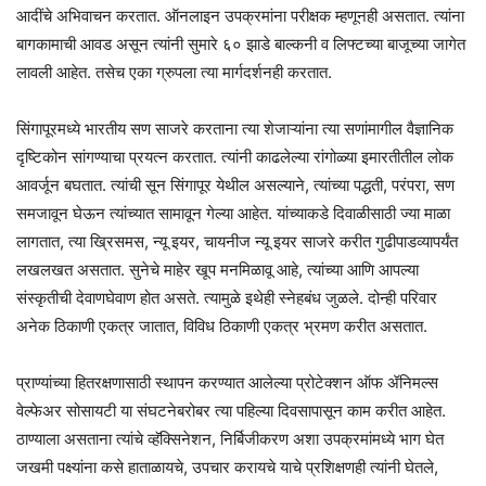
आदींचे अभिवाचन करतात. ऑनलाइन उपक्रमांना परीक्षक म्हणूनही असतात. त्यांना
बागकामाची आवड असून त्यांनी सुमारे ६० झाडे बाल्कनी व लिफ्टच्या बाजूच्या जागेत
लावली आहेत. तसेच एका ग्रुपला त्या मार्गदर्शनही करतात.
सिंगापूरमध्ये भारतीय सण साजरे करताना त्या शेजाऱ्यांना त्या सणांमागील वैज्ञानिक
दृष्टिकोन सांगण्याचा प्रयत्न करतात. त्यांनी काढलेल्या रांगोळ्या इमारतीतील लोक
आवर्जून बघतात. त्यांची सून सिंगापूर येथील असल्याने, त्यांच्या पद्धती, परंपरा, सण
समजावून घेऊन त्यांच्यात सामावून गेल्या आहेत. यांच्याकडे दिवाळीसाठी ज्या माळा
लागतात, त्या ख्रिसमस, न्यू इयर, चायनीज न्यू इयर साजरे करीत गुढीपाडव्यापर्यंत
लखलखत असतात. सुनेचे माहेर खूप मनमिळावू आहे, त्यांच्या आणि आपल्या
संस्कृतीची देवाणघेवाण होत असते. त्यामुळे इथेही स्नेहबंध जुळले. दोन्ही परिवार
अनेक ठिकाणी एकत्र जातात, विविध ठिकाणी एकत्र भ्रमण करीत असतात.
प्राण्यांच्या हितरक्षणासाठी स्थापन करण्यात आलेल्या प्रोटेक्शन ऑफ ॲनिमल्स
वेल्फेअर सोसायटी या संघटनेबरोबर त्या पहिल्या दिवसापासून काम करीत आहेत.
ठाण्याला असताना त्यांचे व्हॅक्सिनेशन, निर्बिजीकरण अशा उपक्रमांमध्ये भाग घेत
जखमी पक्ष्यांना कसे हाताळायचे, उपचार करायचे याचे प्रशिक्षणही त्यांनी घेतले,