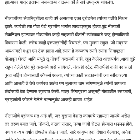
झाल्यावर मात्र इतक्या जबाबदाऱ्या वाढल्या की हे सर्व उपक्रम थांबलेच.
नीलाजींच्या सेवानिवृत्तीला काही वर्षे असताना एका दुर्घटनेत त्यांच्या पतीचे निधन
झाले. त्यावेळी त्या गोवा येथे ग्रामीण भागांत शाखाप्रमुख होत्या.पुढे नीलाजी
सेवानिवृत्त झाल्यावर गोव्यातील काही सहकारी बँकांनी त्यांच्याकडे रुजू होण्याविषयी
विचारणा केली. तसेच काही वृत्तपत्रांनीही विचारले. पण मुलगा राहुल ,जो मद्रास
आयआयटी मधून एम टेक झाला आहे,त्यास हे कळताच त्याने त्यांना सिंगापूरला
बोलावून घेतले आणि यापुढे तू नोकरी करायची नाही, खूप केलेस आत्तापर्यंत ,आता तुझे
राहून गेलेले छंद पुरे करायचे असे सांगितले. नंतरही स्टेट बँकेतर्फेही काही पदांसाठी
पुन्हा जॉईन होण्यासाठी ऑफर्स आल्या, त्यांच्या काही सहकाऱ्यांनी त्या स्वीकारल्या
आणि आजही ते तेथे कार्यरत आहेत पण मुलाच्या ठाम सांगण्यामुळे त्यांनी आपल्या
छंदांसाठी वेळ देण्यास सुरुवात केली. मात्र सिंगापूरला असूनही गोव्यातील स्टाफशी,
ग्राहकांशी जोडले गेलेले ऋणानुबंध आजही कायम आहेत.
नीलाजींचे प्रांजळ मत आहे की, जर दुसऱ्या देशात कायमचे रहायला जायचे असेल
तर तरुण वयात जावे. नोकरी, वाढता संसार, नव्या जागीं सेटल होण्यास धडपड होते,
पण १०-१५ वर्षांत तिथलेच होऊन जातो. सारे आयुष्य एका देशात गेल्यावर, अनेक