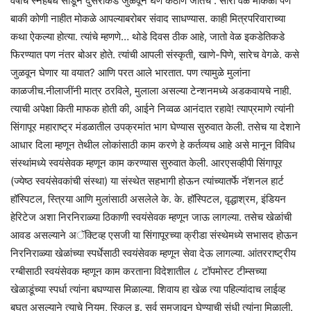
वर्षांचे स्नेहबंध सोडून दुसरीकडे जुळवून घेणे कठीण जातेच . सारा वेळ मोकळा पण
बाकी कोणी नाहीत मोकळे आपल्याबरोबर संवाद साधण्यास. काही मित्रपरिवाराच्या
कथा ऐकल्या होत्या. त्यांचे म्हणणे… थोडे दिवस ठीक आहे, जातो वेळ इकडेतिकडे
फिरण्यात पण नंतर बोअर होते. त्यांची आपली संस्कृती, खाणे-पिणे, सारेच वेगळे. कसे
जुळवून घेणार या वयात? आणि परत आले भारतात. पण त्यामुळे मुलांना
काळजीच.नीलाजींनी मात्र ठरविले, मुलाला असल्या टेन्शनमध्ये अडकवायचे नाही.
त्याची अपेक्षा किती माफक होती की, आईने निव्वळ आनंदात रहावे! त्याप्रमाणे त्यांनी
सिंगापूर महाराष्ट्र मंडळातील उपक्रमांत भाग घेण्यास सुरुवात केली. तसेच या देशाने
आधार दिला म्हणून तेथील लोकांसाठी काम करणे हे कर्तव्यच आहे असे मानून विविध
संस्थांमध्ये स्वयंसेवक म्हणून काम करण्यास सुरुवात केली. आरएसव्हीपी सिंगापूर
(ज्येष्ठ स्वयंसेवकांची संस्था) या संस्थेत सहभागी होऊन त्यांच्यातर्फे नॅशनल हार्ट
हॉस्पिटल, स्त्रिया आणि मुलांसाठी असलेले के. के. हॉस्पिटल, वृद्धाश्रम, इंडियन
हेरिटेज अशा निरनिराळ्या ठिकाणी स्वयंसेवक म्हणून जाऊ लागल्या. तसेच खेळांची
आवड असल्याने अॅक्टिव्ह एसजी या सिंगापूरच्या क्रीडा संस्थेमध्ये सभासद होऊन
निरनिराळ्या खेळांच्या स्पर्धेसाठी स्वयंसेवक म्हणून सेवा देऊ लागल्या. आंतरराष्ट्रीय
रग्बीसाठी स्वयंसेवक म्हणून काम करताना विदेशातील ८ टॉपमोस्ट टीम्सच्या
खेळाडूंच्या स्पर्धा त्यांना बघण्यास मिळाल्या. शिवाय हा खेळ त्या पहिल्यांदाच लाईव्ह
बघत असल्याने त्याचे नियम, स्किल इ. सर्व समजावून घेण्याची संधी त्यांना मिळाली.