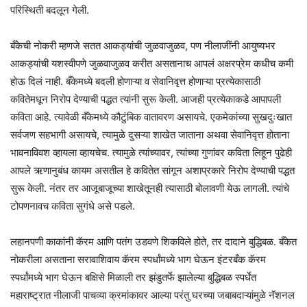
परिस्थिती बदलून गेली.
बँकेची नोकरी म्हणजे सतत आकड्यांची जुळवाजुळव, पण नीलाजींनी आयुष्यभर
आकड्यांची यशस्वीपणे जुळवाजुळव करीत असतानाच आपलं अक्षरप्रेम कधीच कमी
होऊ दिलं नाही. बँकेमध्ये बदली होणाऱ्या व सेवानिवृत्त होणाऱ्या प्रत्येकासाठी
कवितेमधून निरोप देण्याची पद्धत त्यांनी सुरू केली. आजही प्रत्येकाकडे आपापली
कविता आहे. त्यावेळी बँकेमध्ये कौटुंबिक वातावरण असायचे. एकमेकांच्या सुखदुःखात
सर्वजण सहभागी असायचे, त्यामुळे दुसऱ्या शाखेत जाताना अथवा सेवानिवृत्त होताना
भावनाविवश व्हायला व्हायचेच. त्यामुळे त्यांच्यावर, त्यांच्या गुणांवर कविता लिहून पुढेही
आपले ऋणानुबंध कायम असतील हे कवितेत सांगून अशाप्रकारे निरोप देण्याची पद्धत
सुरू केली. नंतर तर आजूबाजूच्या शाखेतूनही त्यासाठी बोलावणी येऊ लागली. त्यांचे
टोपणनावच कविता सुगंधे असे पडले.
लहानपणी काकांनी कॅरम आणि पतंग उडवणे शिकविले होते, तर दादाने बुद्धिबळ. बँकेत
नोकरीला असताना सरावाशिवाय कॅरम स्पर्धांमध्ये भाग घेऊन इंटरबँक कॅरम
स्पर्धांमध्ये भाग घेऊन बक्षिसे मिळाली तर झंडुतर्फे झालेल्या बुद्धिबळ स्पर्धेत
महाराष्ट्रात नीलाजी पाचव्या क्रमांकावर आल्या परंतु घरच्या जबाबदाऱ्यांमुळे नॅशनल