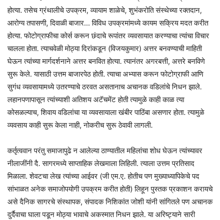
होत्या. तसेच ग्रंथालीचे उपक्रम, व्यायाम शाळेचे, शुभंकरोति संस्थेच्या रक्तदान,
आरोग्य तपासणी, दिवाळी बाजार… विविध उपक्रमांमध्ये कायम सक्रिय मदत करीत
होत्या. फोटोग्राफीचा कोर्स करून छंदाचे रूपांतर व्यवसायात करण्याचा त्यांचा विचार
चालला होता. त्याचवेळी मोठ्या दिरांकडून (विजयकुमार) अत्तर बनवण्याची माहिती
घेऊन त्यांच्या मार्गदर्शनाने अत्तर बनवित होत्या. त्यानंतर अगरबत्ती, अत्तरे बनविणे
सुरू केले. यासाठी उत्तम बाजारपेठ होती. त्याचा अभ्यास करून फोटोग्राफी आणि
सुगंध व्यवसायामध्ये उतरण्याचे ठरवत असतानाच अचानक वडिलांचे निधन झाले.
लहानपणापासून त्यांच्याशी अतिशय अटॅचमेंट होती त्यामुळे काही काळ त्या
कोसळल्याच, शिवाय वडिलांचा या व्यवसायाला खंबीर पाठिंबा असणार होता. त्यामुळे
व्यवसाय काही सुरू केला नाही, नोकरीच सुरू ठेवावी लागली.
कर्तृत्ववान परंतु समाजापुढे न आलेल्या ठाण्यातील महिलांचा शोध घेऊन त्यांच्यावर
नीलाजींनी दै. सागरमध्ये साप्ताहिक लेखमाला लिहिली. त्याला उत्तम प्रतिसाद
मिळाला. शेवटचा लेख त्यांच्या आईवर (जी एम.ए. होतीच पण मुख्याध्यापिकेचे पद
सांभाळत अनेक समाजोपयोगी उपक्रम करीत होती) लिहून पुस्तक प्रकाशन करायचे
असे दैनिक सागरचे संस्थापक, संपादक निशिकांत जोशी यांनी सांगितले पण अचानक
दुर्दैवाचा घाला पडून मोठ्या भावाचे अकस्मात निधन झाले. या अरिष्ट्याने सारी