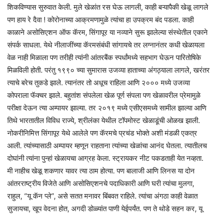
शिकविण्यास सुरुवात केली. मुले खेळांत रस घेऊ लागली, काही बऱ्यापैकी खेळू लागले
पण हाय रे दैवा ! कोरोनाच्या आक्रमणामुळे त्यांचा हा उपक्रम बंद पडला. काही
काळाने असोसिएशन ऑफ कॅरम, सिंगापूर या नव्याने सुरू झालेल्या संस्थेतील एकाने
संपर्क साधला. येथे नीलाजींच्या कॅरमसंबंधी सांगायचे तर लग्नानंतर कधी खेळायला
वेळ नाही मिळाला पण तरीही त्यांनी आंतरबैंक स्पर्धांमध्ये सहभाग घेऊन पारितोषिके
मिळविली होती. परंतु १९९० च्या सुमारास उजव्या हाताच्या अंगठ्याला लागले, खरंतर
त्याचे बरेच तुकडे झाले. त्यानंतर तो अधूच राहिला आणि २००० मध्ये उजव्या
कोपराला फॅक्चर झाले. बहुतांश संपलेला खेळ पूर्ण संपला पण खेळावरील प्रेमामुळे
परीक्षा देऊन त्या अम्पायर झाल्या. तर २०१९ मध्ये एसीएसमध्ये सामील झाल्या आणि
तिथे भारतातील विविध राज्ये, श्रीलंका येथील टॉपमोस्ट खेळाडूंची ओळख झाली.
नोकरीनिमित्त सिंगापूर येथे आलेले पण कॅरमचे प्रचंड भोक्ते अशी मंडळी एकत्र
आली. त्यांच्यासाठी अम्पायर म्हणून राहताना त्यांच्या खेळांचा आनंद घेतला. त्यातीलच
दोघांनी त्यांना पुन्हां खेळायचा आग्रह केला. स्ट्रायकर नीट पकडताही येत नव्हता.
मी नाहीच खेळू शकणार यावर त्या ठाम होत्या. पण बालाजी आणि लिनस या दोन
आंतरराष्ट्रीय विजेते आणि असोसिएशनचे पदाधिकारी आणि घरी त्यांचा मुलगा,
राहुल, “यू कॅन प्ले”, असे सतत मनावर बिंबवत राहिले. त्यांचा अंगठा काही वेळात
सुजायचा, खूप वेदना होत, अगदी डोळ्यांत पाणी येईपर्यंत. पण ते थोडे सहन कर, यू