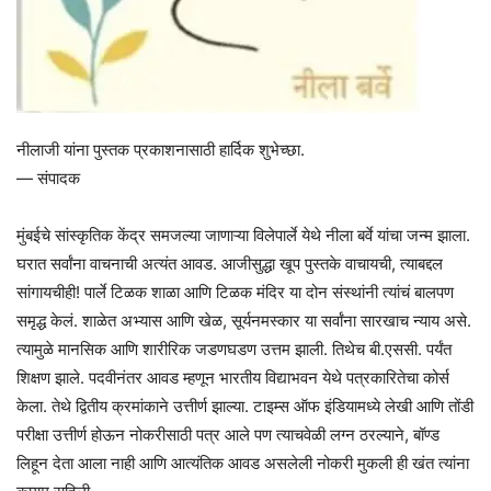
नीलाजी यांना पुस्तक प्रकाशनासाठी हार्दिक शुभेच्छा.
— संपादक
मुंबईचे सांस्कृतिक केंद्र समजल्या जाणाऱ्या विलेपार्ले येथे नीला बर्वे यांचा जन्म झाला.
घरात सर्वांना वाचनाची अत्यंत आवड. आजीसुद्धा खूप पुस्तके वाचायची, त्याबद्दल
सांगायचीही! पार्ले टिळक शाळा आणि टिळक मंदिर या दोन संस्थांनी त्यांचं बालपण
समृद्ध केलं. शाळेत अभ्यास आणि खेळ, सूर्यनमस्कार या सर्वांना सारखाच न्याय असे.
त्यामुळे मानसिक आणि शारीरिक जडणघडण उत्तम झाली. तिथेच बी.एससी. पर्यंत
शिक्षण झाले. पदवीनंतर आवड म्हणून भारतीय विद्याभवन येथे पत्रकारितेचा कोर्स
केला. तेथे द्वितीय क्रमांकाने उत्तीर्ण झाल्या. टाइम्स ऑफ इंडियामध्ये लेखी आणि तोंडी
परीक्षा उत्तीर्ण होऊन नोकरीसाठी पत्र आले पण त्याचवेळी लग्न ठरल्याने, बॉण्ड
लिहून देता आला नाही आणि आत्यंतिक आवड असलेली नोकरी मुकली ही खंत त्यांना