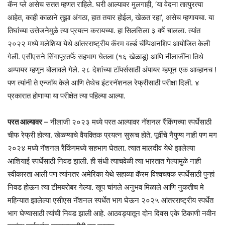
कॅन प्ले असेच सतत म्हणत राहिले. घरी आल्यावर मुलगाही, ‘या वेदना तात्पुरत्या
आहेत, काही काळाने तुझा अंगठा, हात तयार होईल, खेळत रहा’, असेच म्हणायचा. या
तिघांच्या उत्तेजनेमुळे त्या प्रयत्न करायच्या. हा सिलसिला ३ वर्षे चालला. त्यांत
२०२२ मध्ये मलेशिया येथे आंतरराष्ट्रीय कॅरम वर्ल्ड चॅम्पिअनशिप आयोजित केली
गेली. एसीएसने सिंगापूरतर्फे सहभाग घेतला (१६ खेळाडू) आणि नीलाजींना तिथे
अम्पायर म्हणून बोलावले गेले. २८ देशांच्या टॉपर्ससाठी अंपायर म्हणून एक आव्हानच !
पण त्यांनी ते एन्जॉय केले आणि तेथेच इंटरनॅशनल रेफ्रीसाठी परीक्षा दिली. ४
प्रकारात होणाऱ्या या परीक्षेत त्या पहिल्या आल्या.
परत आल्यावर
– नीलाजी २०२३ मध्ये परत आल्यावर नॅशनल रैंकिंगच्या स्पर्धेसाठी
चीफ रेफ्री होत्या. खेळण्याचे वैयक्तिक प्रयत्न सुरूच होते. पूर्वीचे नैपुण्य नाही पण मग
२०२४ मध्ये नॅशनल रैंकिंगमध्ये सहभाग घेतला. त्यात मालदीव येथे झालेल्या
आशियाई स्पर्धेसाठी निवड झाली. ही संधी त्याचवेळी त्या भारतात गेल्यामुळे नाही
स्वीकारता आली पण त्यांनतर अमेरिका येथे सहाव्या कॅरम विश्वचषक स्पर्धेसाठी पुन्हां
निवड होऊन त्या टीमबरोबर गेल्या. खूप चांगले अनुभव मिळाले आणि नुकतीच मे
महिन्यात झालेल्या एसीएस नॅशनल स्पर्धेत भाग घेऊन २०२५ आंतरराष्ट्रीय स्पर्धेत
भाग घेण्यासाठी त्यांची निवड झाली आहे. आठवड्यातून दोन दिवस एके ठिकाणी नवीन