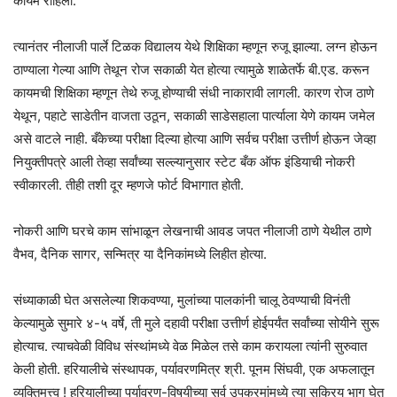
कायम राहिली.
त्यानंतर नीलाजी पार्ले टिळक विद्यालय येथे शिक्षिका म्हणून रुजू झाल्या. लग्न होऊन
ठाण्याला गेल्या आणि तेथून रोज सकाळी येत होत्या त्यामुळे शाळेतर्फे बी.एड. करून
कायमची शिक्षिका म्हणून तेथे रुजू होण्याची संधी नाकारावी लागली. कारण रोज ठाणे
येथून, पहाटे साडेतीन वाजता उठून, सकाळी साडेसहाला पार्त्याला येणे कायम जमेल
असे वाटले नाही. बँकेच्या परीक्षा दिल्या होत्या आणि सर्वच परीक्षा उत्तीर्ण होऊन जेव्हा
नियुक्तीपत्रे आली तेव्हा सर्वांच्या सल्ल्यानुसार स्टेट बँक ऑफ इंडियाची नोकरी
स्वीकारली. तीही तशी दूर म्हणजे फोर्ट विभागात होती.
नोकरी आणि घरचे काम सांभाळून लेखनाची आवड जपत नीलाजी ठाणे येथील ठाणे
वैभव, दैनिक सागर, सन्मित्र या दैनिकांमध्ये लिहीत होत्या.
संध्याकाळी घेत असलेल्या शिकवण्या, मुलांच्या पालकांनी चालू ठेवण्याची विनंती
केल्यामुळे सुमारे ४-५ वर्षे, ती मुले दहावी परीक्षा उत्तीर्ण होईपर्यंत सर्वांच्या सोयीने सुरू
होत्याच. त्याचवेळी विविध संस्थांमध्ये वेळ मिळेल तसे काम करायला त्यांनी सुरुवात
केली होती. हरियालीचे संस्थापक, पर्यावरणमित्र श्री. पूनम सिंघवी, एक अफलातून
व्यक्तिमत्त्व ! हरियालीच्या पर्यावरण-विषयीच्या सर्व उपक्रमांमध्ये त्या सक्रिय भाग घेत