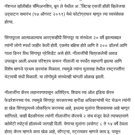
नॅशनल व्हॉलीबॉल चॅम्पिअनशिप, बून ले येथील अॅक्टिव्ह एसजी हॉकी व्हिलेजचा
उद्घाटन समारंभ (१७ ऑगस्ट २०१९) येथे फोटोग्राफर म्हणून त्या स्वयंसेवक
होत्या.
सिंगापूरला आल्याआल्याच आरएसव्हीपी सिंगापूर या संस्थेला २० वर्षे झाल्याबद्दल
त्यांनी लोगो स्पर्धा जाहीर केली होती. एकमेव बक्षिस होते आणि ते २०० डॉलर्स आणि
गाला डिनर विथ सिंगापूर प्रेसिडेंट असे होते. नीलाजींची चित्रकलेची आवड
उफाळून आली.अथक परिश्रम करून नीलाजी या स्पर्धेत सहभागी झाल्या आणि
विशेष म्हणजे प्रथम क्रमांक मिळाला. त्यामुळे त्यांना मुलासह तेथील राष्ट्रपतींना
भेटायची संधी मिळाली. या लोगोमुळे संस्थेतही चांगली ओळख झाली.
नीलाजींना कॅरम लहानपणापासून अतिप्रिय. शिवाय त्या ऑल इंडिया कॅरम
फेडरेशनच्या पंच. त्यामुळे सिंगापूर सरकारच्या क्रीडा अधिकाऱ्यांची भेट घेऊन त्यांनी
हा खेळ सिंगापूरमध्ये लोकप्रिय करायचा आहे, इथल्या मुलांना शिकवायचा आहे म्हणून
सांगितले. काही बैठकीनंतर त्यांनी नीलाजींना कॅरमचे २ संच मंजूर केले त्याचप्रमाणे
क्लेमेंटी स्पोर्ट्स हॉलमध्ये जागाही दिली. येणाऱ्या मुलांना (वयोगट ८ ते १४ वर्षे ठेवला
होता) कॅरम म्हणजे काय खेळ आहे, सोंगट्या, स्ट्रायकर म्हणजे काय इ. पासून