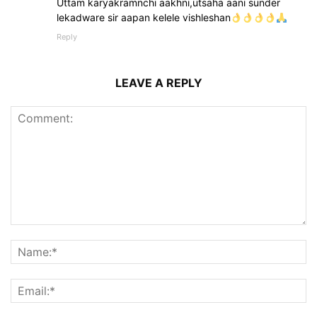
Uttam karyakramnchi aakhni,utsaha aani sunder
lekadware sir aapan kelele vishleshan
Reply
LEAVE A REPLY