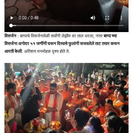
विसर्जन
: बाप्पाचे विसर्जनावेळी सर्वांनी लेझीम वर ताल धरला, नंतर
बाप्पा च्या
विसर्जना अगोदर ५१ जणींनी घरून दिव्याचे फुलांनी सजवलेले ताट तयार करून
आरती केली
. अतिशय मनमोहक दृश्य होते ते.