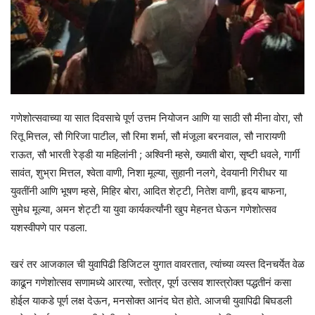
गणेशोत्सवाच्या या सात दिवसाचे पूर्ण उत्तम नियोजन आणि या साठी सौ मीना वोरा, सौ
रितू मित्तल, सौ गिरिजा पाटील, सौ रिमा शर्मा, सौ मंजूला बरनवाल, सौ नारायणी
राऊत, सौ भारती रेड्डी या महिलांनी ; अश्विनी म्हसे, ख्याती बोरा, सृष्टी धवले, गार्गी
सावंत, शुभ्रा मित्तल, श्वेता वाणी, निशा मूल्या, सुहानी नलगे, देवयानी गिरीधर या
युवतींनी आणि भूषण म्हसे, मिहिर बोरा, आदित शेट्टी, नितेश वाणी, हृदय बाफना,
सुमेध मूल्या, अमन शेट्टी या युवा कार्यकर्त्यांनी खुप मेहनत घेऊन गणेशोत्सव
यशस्वीपणे पार पडला.
खरं तर आजकाल ची युवापिढी डिजिटल युगात वावरतात, त्यांच्या व्यस्त दिनचर्येत वेळ
काढून गणेशोत्सव सणामध्ये आरत्या, स्तोत्र, पूर्ण उत्सव शास्त्रोक्त पद्धतीनं कसा
होईल याकडे पूर्ण लक्ष देऊन, मनसोक्त आनंद घेत होते. आजची युवापिढी बिघडली