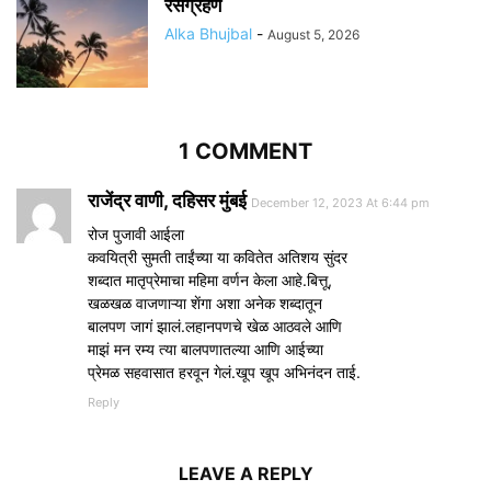
रसग्रहण
Alka Bhujbal
-
August 5, 2026
1 COMMENT
राजेंद्र वाणी, दहिसर मुंबई
December 12, 2023 At 6:44 pm
रोज पुजावी आईला
कवयित्री सुमती ताईंच्या या कवितेत अतिशय सुंदर
शब्दात मातृप्रेमाचा महिमा वर्णन केला आहे.बित्तू,
खळखळ वाजणाऱ्या शेंगा अशा अनेक शब्दातून
बालपण जागं झालं.लहानपणचे खेळ आठवले आणि
माझं मन रम्य त्या बालपणातल्या आणि आईच्या
प्रेमळ सहवासात हरवून गेलं.खूप खूप अभिनंदन ताई.
Reply
LEAVE A REPLY