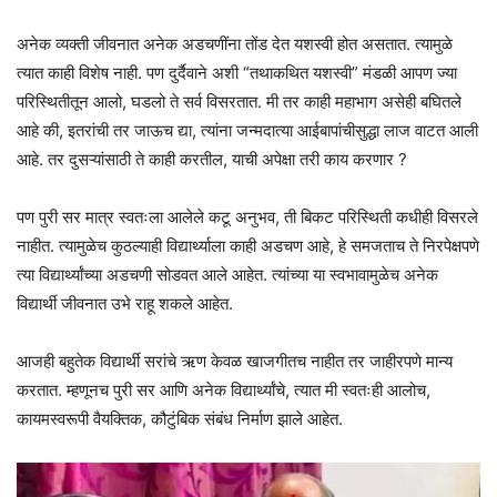
अनेक व्यक्ती जीवनात अनेक अडचणींना तोंड देत यशस्वी होत असतात. त्यामुळे
त्यात काही विशेष नाही. पण दुर्दैवाने अशी “तथाकथित यशस्वी” मंडळी आपण ज्या
परिस्थितीतून आलो, घडलो ते सर्व विसरतात. मी तर काही महाभाग असेही बघितले
आहे की, इतरांची तर जाऊच द्या, त्यांना जन्मदात्या आईबापांचीसुद्धा लाज वाटत आली
आहे. तर दुसऱ्यांसाठी ते काही करतील, याची अपेक्षा तरी काय करणार ?
पण पुरी सर मात्र स्वतःला आलेले कटू अनुभव, ती बिकट परिस्थिती कधीही विसरले
नाहीत. त्यामुळेच कुठल्याही विद्यार्थ्याला काही अडचण आहे, हे समजताच ते निरपेक्षपणे
त्या विद्यार्थ्यांच्या अडचणी सोडवत आले आहेत. त्यांच्या या स्वभावामुळेच अनेक
विद्यार्थी जीवनात उभे राहू शकले आहेत.
आजही बहुतेक विद्यार्थी सरांचे ऋण केवळ खाजगीतच नाहीत तर जाहीरपणे मान्य
करतात. म्हणूनच पुरी सर आणि अनेक विद्यार्थ्यांचे, त्यात मी स्वतःही आलोच,
कायमस्वरूपी वैयक्तिक, कौटुंबिक संबंध निर्माण झाले आहेत.