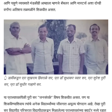
आणि पाहुणे व्याख्याते मंडळीही आम्हाला म्हणजे बॅचलर आणि मास्टर्स अशा दोन्ही
वर्गांना अतिशय तळमळीने शिकवीत असत.
👆 डावीकडून प्रा सुखराम हिवराळे सर, प्रा डॉ सुधाकर पवार सर, प्रा सुरेश पुरी
सर, प्रा डॉ सुधीर गव्हाणे सर.
या प्राध्यापकांपैकी पुरी सर “जनसंपर्क” विषय शिकवीत असत. पण या
शिकविण्याशिवाय त्यांचे अनेक विद्यार्थ्यांच्या जीवनात अमूल्य योगदान आहे. तेव्हा पुरी
सर विद्यापीठ परिसरात विद्यापीठाकडून मिळालेल्या प्राध्यापकांच्या क्वार्टर मध्ये रहात