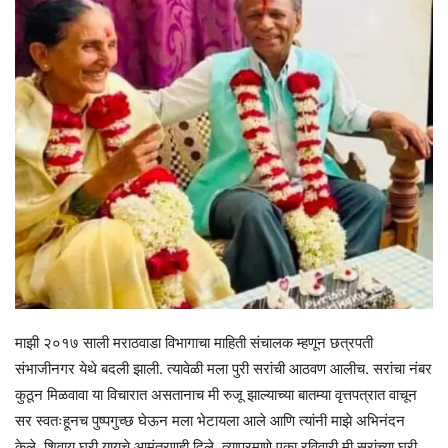
माझी २०१७ साली मराठवाडा विभागाचा माहिती संचालक म्हणून छत्रपती
संभाजीनगर येथे बदली झाली. त्यावेळी मला पुरी सरांची आठवण आलीच. सरांचा नंबर
कुठून मिळवावा या विचारात असतानाच मी रुजू झाल्याच्या बातम्या वृत्तपत्रात वाचून
सर स्वतःहूनच पुष्पगुच्छ घेऊन मला भेटायला आले आणि त्यांनी माझे अभिनंदन
केले. शिवाय घरी यायचे आमंत्रणही दिले. त्याप्रमाणे एका रविवारी मी सरांच्या घरी