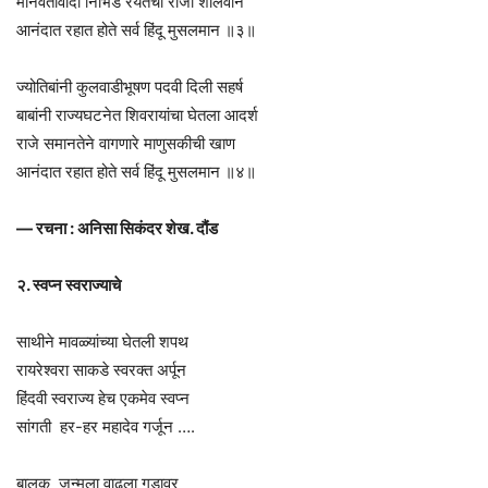
मानवतावादी निर्भिड रयतेचा राजा शीलवान
आनंदात रहात होते सर्व हिंदू मुसलमान ॥३॥
ज्योतिबांनी कुलवाडीभूषण पदवी दिली सहर्ष
बाबांनी राज्यघटनेत शिवरायांचा घेतला आदर्श
राजे समानतेने वागणारे माणुसकीची खाण
आनंदात रहात होते सर्व हिंदू मुसलमान ॥४॥
— रचना : अनिसा सिकंदर शेख. दौंड
२. स्वप्न स्वराज्याचे
साथीने मावळ्यांच्या घेतली शपथ
रायरेश्वरा साकडे स्वरक्त अर्पून
हिंदवी स्वराज्य हेच एकमेव स्वप्न
सांगती हर-हर महादेव गर्जून ….
बालक जन्मला वाढला गडावर