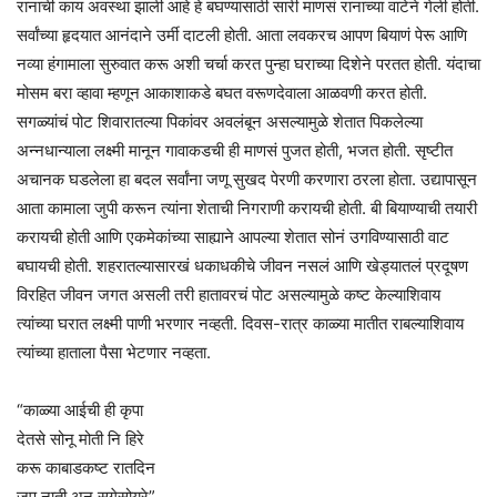
रानाची काय अवस्था झाली आहे हे बघण्यासाठी सारी माणसं रानाच्या वाटेने गेली होती.
सर्वांच्या हृदयात आनंदाने उर्मी दाटली होती. आता लवकरच आपण बियाणं पेरू आणि
नव्या हंगामाला सुरुवात करू अशी चर्चा करत पुन्हा घराच्या दिशेने परतत होती. यंदाचा
मोसम बरा व्हावा म्हणून आकाशाकडे बघत वरूणदेवाला आळवणी करत होती.
सगळ्यांचं पोट शिवारातल्या पिकांवर अवलंबून असल्यामुळे शेतात पिकलेल्या
अन्नधान्याला लक्ष्मी मानून गावाकडची ही माणसं पुजत होती, भजत होती. सृष्टीत
अचानक घडलेला हा बदल सर्वांना जणू सुखद पेरणी करणारा ठरला होता. उद्यापासून
आता कामाला जुपी करून त्यांना शेताची निगराणी करायची होती. बी बियाण्याची तयारी
करायची होती आणि एकमेकांच्या साह्याने आपल्या शेतात सोनं उगविण्यासाठी वाट
बघायची होती. शहरातल्यासारखं धकाधकीचे जीवन नसलं आणि खेड्यातलं प्रदूषण
विरहित जीवन जगत असली तरी हातावरचं पोट असल्यामुळे कष्ट केल्याशिवाय
त्यांच्या घरात लक्ष्मी पाणी भरणार नव्हती. दिवस-रात्र काळ्या मातीत राबल्याशिवाय
त्यांच्या हाताला पैसा भेटणार नव्हता.
“काळ्या आईची ही कृपा
देतसे सोनू मोती नि हिरे
करू काबाडकष्ट रातदिन
जपू नाती अन् सगेसोयरे”