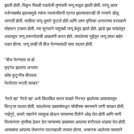
झाली होती. पिकून पिवळी पडलेली तृणपाती जणू मलूल झाली होती. परंतु आता
पर्जन्यवर्षाव झाल्यामुळे त्यांना नवसंजीवनी प्राप्त झाल्यासारखी ती नव्याने डोलू
लागली होती. मातीला जणू धुमारे फुटले होते आणि उष्ण मृत्तिका अत्तराच्या दरवळाने
मोहरून टाकत होती. त्या सुगंधाने पशुपक्षी जणू बेधुंद झाले होते. झाडे वृक्ष फांद्यांतून
लवलवून जणू वरूणदेवाची आळवणी करत होते. तापलेल्या भुईतून जणू वाफा बाहेर
पडत होत्या. जणू काही ती बीज पेरण्यासाठी साद घालत होती.
“बीज पेरण्यास या हो
मृद्गंध झालाय अनावर
कोंब फुटूनीच बीजाला
पेरापेरांत भरली साखर”
‘पेरते व्हा’ ‘पेरते व्हा’ असे किलबिल करत पाखरे निरभ्र झालेल्या आकाशातून
घिरट्या घालत होती. साठलेल्या डबक्यांमधून चोचीच्या चमच्याने पाणी चाखत होती.
गाईगुरे, वासरे तहानेने व्याकुळ होऊन पाण्याच्या दिशेने ओढ घेत होती आणि पाणी
पिल्यानंतर तृप्तीचा ढेकर देत पाण्याच्या डबक्यात आपल्या शरीराला थंडावा देत होती.
आयाबाया आपल्या लेकरांना पदराखाली लपवत होत्या. अचानक आलेल्या पावसाने