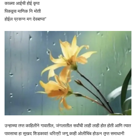
काळ्या आईची होई कृपा
पिकवूया माणिक नि मोती
होईल प्रसन्न मग देवबाप्पा”
उन्हाच्या तप्त काहिलीने गावातील, जंगलातील सर्वांची लाही लाही होत होती आणि त्यात
पावसाचा हा सुखद शिडकावा! धरित्री जणू काही ओलीचिंब होऊन तृप्त समाधानी