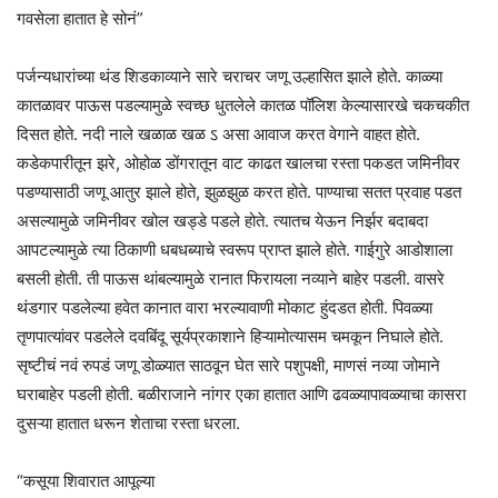
गवसेला हातात हे सोनं”
पर्जन्यधारांच्या थंड शिडकाव्याने सारे चराचर जणू उल्हासित झाले होते. काळ्या
कातळावर पाऊस पडल्यामुळे स्वच्छ धुतलेले कातळ पॉलिश केल्यासारखे चकचकीत
दिसत होते. नदी नाले खळाळ खळ ऽ असा आवाज करत वेगाने वाहत होते.
कडेकपारीतून झरे, ओहोळ डोंगरातून वाट काढत खालचा रस्ता पकडत जमिनीवर
पडण्यासाठी जणू आतुर झाले होते, झुळझुळ करत होते. पाण्याचा सतत प्रवाह पडत
असल्यामुळे जमिनीवर खोल खड्डे पडले होते. त्यातच येऊन निर्झर बदाबदा
आपटल्यामुळे त्या ठिकाणी धबधब्याचे स्वरूप प्राप्त झाले होते. गाईगुरे आडोशाला
बसली होती. ती पाऊस थांबल्यामुळे रानात फिरायला नव्याने बाहेर पडली. वासरे
थंडगार पडलेल्या हवेत कानात वारा भरल्यावाणी मोकाट हुंदडत होती. पिवळ्या
तृणपात्यांवर पडलेले दवबिंदू सूर्यप्रकाशाने हिऱ्यामोत्यासम चमकून निघाले होते.
सृष्टीचं नवं रुपडं जणू डोळ्यात साठवून घेत सारे पशुपक्षी, माणसं नव्या जोमाने
घराबाहेर पडली होती. बळीराजाने नांगर एका हातात आणि ढवळ्यापावळ्याचा कासरा
दुसऱ्या हातात धरून शेताचा रस्ता धरला.
“कसूया शिवारात आपूल्या