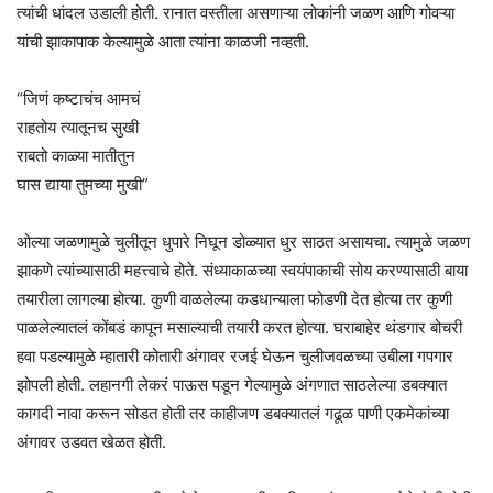
त्यांची धांदल उडाली होती. रानात वस्तीला असणाऱ्या लोकांनी जळण आणि गोवऱ्या
यांची झाकापाक केल्यामुळे आता त्यांना काळजी नव्हती.
“जिणं कष्टाचंच आमचं
राहतोय त्यातूनच सुखी
राबतो काळ्या मातीतुन
घास द्याया तुमच्या मुखी”
ओल्या जळणामुळे चुलीतून धुपारे निघून डोळ्यात धुर साठत असायचा. त्यामुळे जळण
झाकणे त्यांच्यासाठी महत्त्वाचे होते. संध्याकाळच्या स्वयंपाकाची सोय करण्यासाठी बाया
तयारीला लागल्या होत्या. कुणी वाळलेल्या कडधान्याला फोडणी देत होत्या तर कुणी
पाळलेल्यातलं कोंबडं कापून मसाल्याची तयारी करत होत्या. घराबाहेर थंडगार बोचरी
हवा पडल्यामुळे म्हातारी कोतारी अंगावर रजई घेऊन चुलीजवळच्या उबीला गपगार
झोपली होती. लहानगी लेकरं पाऊस पडून गेल्यामुळे अंगणात साठलेल्या डबक्यात
कागदी नावा करून सोडत होती तर काहीजण डबक्यातलं गढूळ पाणी एकमेकांच्या
अंगावर उडवत खेळत होती.