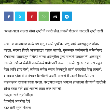
“आला आला पाऊस शोभा सृष्टीची न्यारी डोलू लागली शेतराने गारठली सृष्टी सारी”
अचानक आकाशात काळे ढग दाटून आले पृथ्वीवर जणू काही काळाकुट्ट अंधार
पडला. सरसर शिरवे आकाशातून पाझरू लागले. मुसळधार पर्जन्यसरी जमिनीकडे
झेपावल्या. काळवंडून गेलेल्या साऱ्या धरित्रीला पुन्हा उन्हाचे कवडशांनी अच्छादून
टाकले. टपोऱ्या थेंबांनी सगळीकडे पाणी पाणी करून टाकले. धुवाधार पाऊस पडून
गेला आणि झाडं वेली, लतिका सचैल स्नान केल्यामुळे ताजी टवटवीत दिसू लागली.
वाऱ्याच्या झोतांनी अंगांगावर शिरशिरी उठली. पाखरांनी आपले भिजलेले पंख
फडफडवत रानाचा रस्ता धरला. घरट्यात बसून आपल्या इवलाल्या डोळ्यांनी सृष्टीची
शोभा बघत पिले आई-बाबांना टाटा करू लागली.
“जपूया सारं सृष्टीसौंदर्य
देवाजीचं अनमोल देणं
झाड वेली सृष्टी चैतन्य