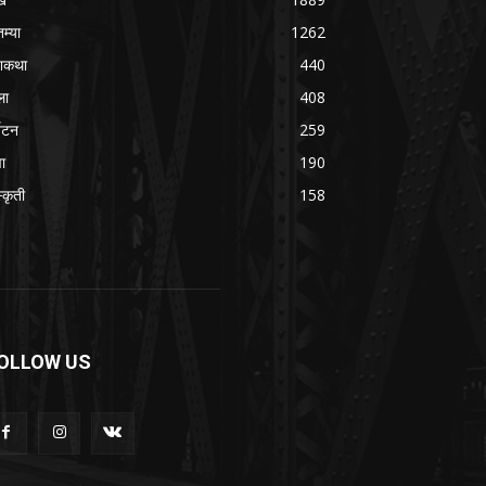
तम्या
1262
शकथा
440
ला
408
्यटन
259
वा
190
्कृती
158
OLLOW US