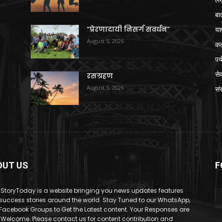
बा
“प्रेरणादायी निसर्ग संवर्धन”
य
August 5, 2026
क
पर
से
रसग्रहण
August 5, 2026
संस
OUT US
F
StoryToday is a website bringing you news updates features
success stories around the world. Stay Tuned to our WhatsApp,
Facebook Groups to Get the Latest content. Your Responses are
 Welcome. Please contact us for content contribution and