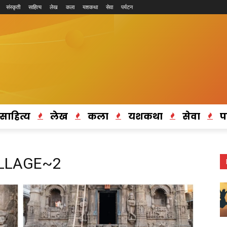
संस्कृती
साहित्य
लेख
कला
यशकथा
सेवा
पर्यटन
साहित्य
लेख
कला
यशकथा
सेवा
प
OLLAGE~2