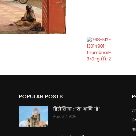
POPULAR POSTS
P
हिरोशिमा : “ते” आणि “हे”
सा
August 7, 2026
ले
बा