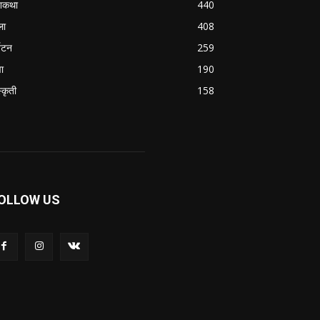
शकथा
440
ला
408
्यटन
259
वा
190
्कृती
158
OLLOW US