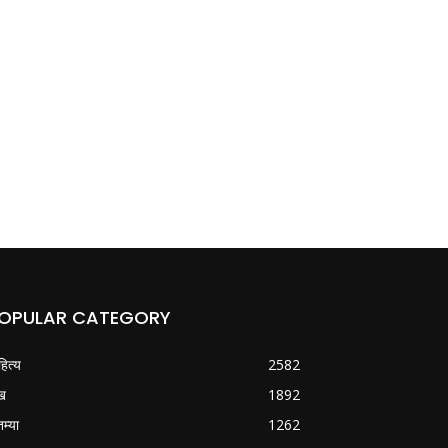
OPULAR CATEGORY
हित्य
2582
ख
1892
तम्या
1262