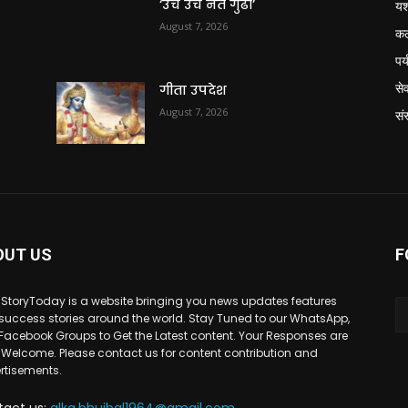
‘उंच उंच नेत गुढी’
य
August 7, 2026
क
पर
से
गीता उपदेश
August 7, 2026
संस
OUT US
F
StoryToday is a website bringing you news updates features
success stories around the world. Stay Tuned to our WhatsApp,
Facebook Groups to Get the Latest content. Your Responses are
 Welcome. Please contact us for content contribution and
rtisements.