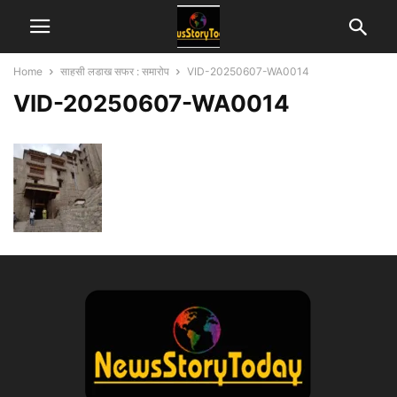
Home
साहसी लडाख सफर : समारोप
VID-20250607-WA0014
VID-20250607-WA0014