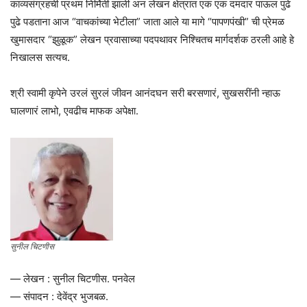
काव्यसंग्रहची प्रथम निर्मिती झाली अन लेखन क्षेत्रात एक एक दमदार पाऊल पुढे
पुढे पडताना आज “वाचकांच्या भेटीला” जाता आले या मागे “पापणपंखी” ची प्रेमळ
खुमासदार “झुळूक” लेखन प्रवासाच्या पदपथावर निश्चितच मार्गदर्शक ठरली आहे हे
निखालस सत्यच.
श्री स्वामी कृपेने उरलं सुरलं जीवन आनंदघन सरी बरसणारं, सुखसरींनी न्हाऊ
घालणारं लाभो, एवढीच माफक अपेक्षा.
सुनील चिटणीस
— लेखन : सुनील चिटणीस. पनवेल
— संपादन : देवेंद्र भुजबळ.