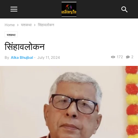
Home
यशकथा
सिंहावलोकन
यशकथा
सिंहावलोकन
172
2
By
Alka Bhujbal
-
July 11, 2024