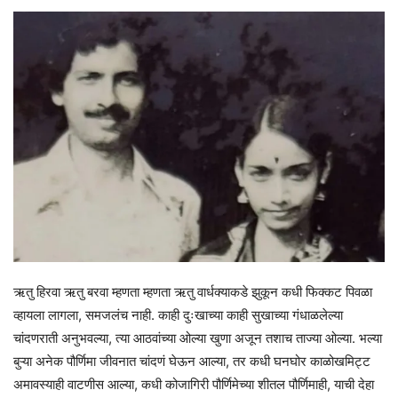
ऋतु हिरवा ऋतु बरवा म्हणता म्हणता ऋतु वार्धक्याकडे झुकून कधी फिक्कट पिवळा
व्हायला लागला, समजलंच नाही. काही दुःखाच्या काही सुखाच्या गंधाळलेल्या
चांदणराती अनुभवल्या, त्या आठवांच्या ओल्या खुणा अजून तशाच ताज्या ओल्या. भल्या
बुऱ्या अनेक पौर्णिमा जीवनात चांदणं घेऊन आल्या, तर कधी घनघोर काळोखमिट्ट
अमावस्याही वाटणीस आल्या, कधी कोजागिरी पौर्णिमेच्या शीतल पौर्णिमाही, याची देहा