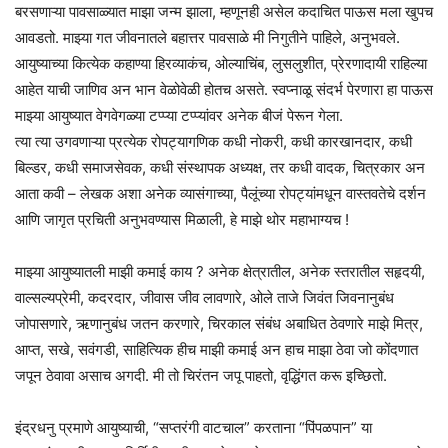
बरसणाऱ्या पावसाळ्यात माझा जन्म झाला, म्हणूनही असेल कदाचित पाऊस मला खुपच
आवडतो. माझ्या गत जीवनातले बहात्तर पावसाळे मी निगुतीने पाहिले, अनुभवले.
आयुष्याच्या कित्येक कहाण्या हिरव्याकंच, ओल्याचिंब, लुसलुशीत, प्रेरणादायी राहिल्या
आहेत याची जाणिव अन भान वेळोवेळी होतच असते. स्वप्नाळू संदर्भ पेरणारा हा पाऊस
माझ्या आयुष्यात वेगवेगळ्या टप्प्या टप्प्यांवर अनेक बीजं पेरून गेला.
त्या त्या उगवणाऱ्या प्रत्येक रोपट्यागणिक कधी नोकरी, कधी कारखानदार, कधी
बिल्डर, कधी समाजसेवक, कधी संस्थापक अध्यक्ष, तर कधी वादक, चित्रकार अन
आता कवी – लेखक अशा अनेक व्यासंगाच्या, पैलूंच्या रोपट्यांमधून वास्तवतेचे दर्शन
आणि जागृत प्रचिती अनुभवण्यास मिळाली, हे माझे थोर महाभाग्यच !
माझ्या आयुष्यातली माझी कमाई काय ? अनेक क्षेत्रातील, अनेक स्तरातील सहृदयी,
वाल्सल्यप्रेमी, कदरदार, जीवास जीव लावणारे, ओले ताजे जिवंत जिवनानुबंध
जोपासणारे, ऋणानुबंध जतन करणारे, चिरकाल संबंध अबाधित ठेवणारे माझे मित्र,
आप्त, सखे, सवंगडी, साहित्यिक हीच माझी कमाई अन हाच माझा ठेवा जो कोंदणात
जपून ठेवावा असाच अगदी. मी तो चिरंतन जपू पाहतो, वृद्धिंगत करू इच्छितो.
इंद्रधनु प्रमाणे आयुष्याची, “सप्तरंगी वाटचाल” करताना “पिंपळपान” या