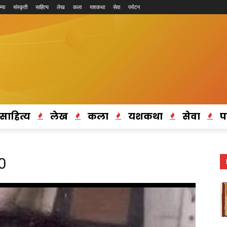
्या
संस्कृती
साहित्य
लेख
कला
यशकथा
सेवा
पर्यटन
साहित्य
लेख
कला
यशकथा
सेवा
प
0