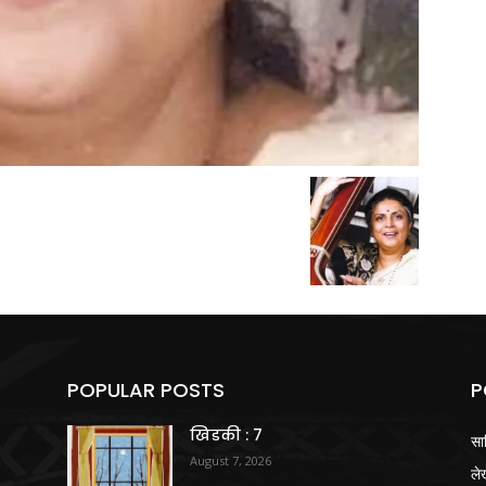
POPULAR POSTS
P
खिडकी : 7
सा
August 7, 2026
ले