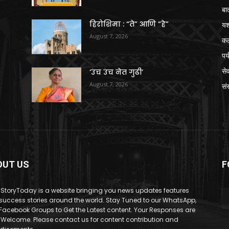
बा
हिरोशिमा : “ते” आणि “हे”
य
August 7, 2026
क
पर
से
‘उंच उंच नेत गुढी’
August 7, 2026
संस
OUT US
F
StoryToday is a website bringing you news updates features
success stories around the world. Stay Tuned to our WhatsApp,
Facebook Groups to Get the Latest content. Your Responses are
 Welcome. Please contact us for content contribution and