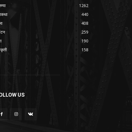
तम्या
1262
शकथा
440
ला
408
्यटन
259
वा
190
्कृती
158
OLLOW US