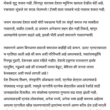
मोकळे सुटू शकत नाही. सिंगापूर सारख्या देशात च्युयिंगम खायला देखील बंदी आहे.
रस्त्यावर थुंकले तर सरळ जेलमध्ये ! टॅक्सी वाला जवळचे भाडे नाकारू शकत नाही.
जपान सारख्या देशात साधी चोरी पकडल्या गेली तर संपूर्ण समाज त्या व्यक्तीला
नाकारतो, वाळीत टाकतो. हा अपमान अनेकाना सहन होत नाही तिकडे, म्हणून
आत्महत्येचे प्रमाण वाढले आहे, इतकी भीती असते समाजाने नाकारण्याची!
त्यामानाने आपण बिनधास्त वावरतो समाजात काहीही धंदे करून. उलट भ्रष्टाचाराला
च प्रतिष्ठा आली आहे की काय अशी परिस्थिती आहे आपल्याकडे. स्वातंत्र्यापूर्वीचे
निस्पृह पुढारी, देशभक्त आता राहिले नाहीत. देशाचे एकूणच राजकारण इतके
प्रदुषित, गढूळले आहे की राज्यकर्ते जास्त बेछूट, बेशिस्त की जनता जास्त
बेजबाबदार अशी स्पर्धा लागली आहे !
देश तिथल्या शिक्षण, संस्कृतीने ओळखला जातो. प्रत्येक क्षेत्रात आपल्याकडे
संख्यावाढ भरपूर झाली. त्यामुळे प्रगतीचे प्रत्येक क्षेत्रातील आकडे रेकॉर्ड साठी
उत्साहवर्धक दिसतील. पण संख्येच्या प्रमाणात गुणवत्ता वाढ मात्र झाली नाही.
आपल्याकडची प्रचंड लोकसंख्या, अनेक राज्ये, अनेक भाषा ह्याही समस्या आहेतच
आपल्या प्रगतीला खीळ घालणाऱ्या!तरी इतरांच्या मानाने आपण बरीच उंच उडी मारली