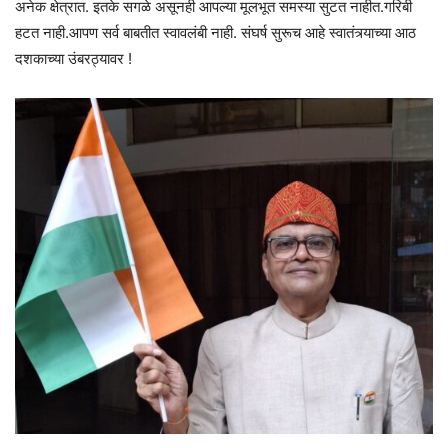
अनेक क्षेत्रात. इतके सगळे असूनही आपल्या मूलभूत समस्या सुटत नाहीत.गरिबी
हटत नाही.आपण सर्व बाबतीत स्वावलंबी नाही. संघर्ष सुरूच आहे स्वातंत्र्याच्या आठ
दशकाच्या उंबरठ्यावर !