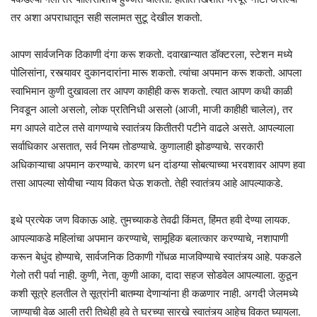
तर अशा अपराधातून सही सलामत सुटू देखील शकतो.
आपण सार्वजनिक ठिकाणी दंगा करू शकतो. दवाखान्यात डॉक्टरला, स्टेशन मध्ये
पोलिसांना, रस्त्यावर दुकानदारांना मारू शकतो. त्यांचा अपमान करू शकतो. आपला
स्वाभिमान कुणी दुखावला तर आपण काहीही करू शकतो. त्यात आपण कधी काळी
निवडून आलो असलो, लोक प्रतिनिधी असलो (आजी, माजी काहीही चालेल), तर
मग आपले वाटेल तसे वागण्याचे स्वातंत्र्य कितीतरी पटीने वाढले असते. आपल्याला
सर्वाधिकार असतात, सर्व नियम तोडण्याचे. कुणालाही झोडण्याचे. सरकारी
अधिकाऱ्याचा अपमान करण्याचे. कारण धन दांडग्या सोबत्याच्या भरवशावर आपण हवा
तसा आपल्या सोयीचा न्याय विकत घेऊ शकतो. तेही स्वातंत्र्य आहे आपल्याकडे.
इथे प्रत्येक जण विकाऊ आहे. तुमच्याकडे तेवढी किंमत, हिंमत हवी देण्या लायक.
आपल्याकडे महिलांचा अपमान करण्याचे, सामूहिक बलात्कार करण्याचे, नशापाणी
करून बेधुंद होण्याचे, सार्वजनिक ठिकाणी गोंधळ माजविण्याचे स्वातंत्र्य आहे. पकडले
गेलो तरी पर्वा नाही. कुणी, नेता, कुणी आका, दादा सहज सोडवेल आपल्याला. कुठून
कशी सूत्रे हलतील ते सूत्रांनी बातम्या देणाऱ्यांना ही कळणार नाही. अगदी जेलमध्ये
जाण्याची वेळ आली तरी तिथेही हवे ते घरच्या सारखे स्वातंत्र्य आहेच विकत घ्यायला.