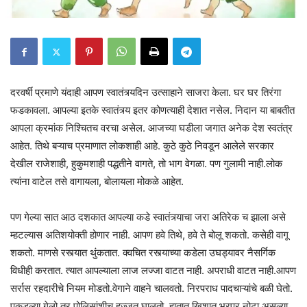
दरवर्षी प्रमाणे यंदाही आपण स्वातंत्र्यदिन उत्साहाने साजरा केला. घर घर तिरंगा
फडकावला. आपल्या इतके स्वातंत्र्य इतर कोणत्याही देशात नसेल. निदान या बाबतीत
आपला क्रमांक निश्चितच वरचा असेल. आजच्या घडीला जगात अनेक देश स्वतंत्र
आहेत. तिथे बऱ्याच प्रमाणात लोकशाही आहे. कुठे कुठे निवडून आलेले सरकार
देखील राजेशाही, हुकुमशाही पद्धतीने वागते, तो भाग वेगळा. पण गुलामी नाही.लोक
त्यांना वाटेल तसे वागायला, बोलायला मोकळे आहेत.
पण गेल्या सात आठ दशकात आपल्या कडे स्वातंत्र्याचा जरा अतिरेक च झाला असे
म्हटल्यास अतिशयोक्ती होणार नाही. आपण हवे तिथे, हवे ते बोलू शकतो. कसेही वागू
शकतो. माणसे रस्त्यात थुंकतात. क्वचित रस्त्याच्या कडेला उघड्यावर नैसर्गिक
विधीही करतात. त्यात आपल्याला लाज लज्जा वाटत नाही. अपराधी वाटत नाही.आपण
सर्रास रहदारीचे नियम मोडतो.वेगाने वाहने चालवतो. निरपराध पादचाऱ्यांचे बळी घेतो.
पकडल्या गेलो तर पोलिसांशीच हुज्जत घालतो. हातात खिशात भरपूर नोटा असल्या