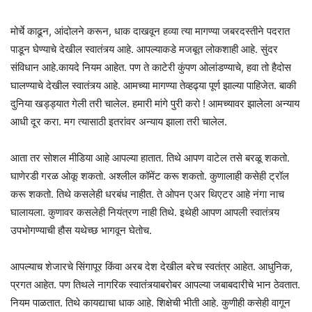
मोर्चे काढून, आंदोलने करून, धाक दाखवून हव्या त्या मागण्या जबरदस्तीने पदरात
पाडून घेण्याचे देखील स्वातंत्र्य आहे. आपल्याकडे मजबूत लोकशाही आहे. सुंदर
संविधान आहे.कायदे नियम आहेत. पण ते काटेरी कुंपण ओलांडण्याचे, हवा तो हैदोस
घालण्याचे देखील स्वातंत्र्य आहे. आमच्या मागण्या तेव्हढ्या पूर्ण झाल्या पाहिजेत. बाकी
दुनिया खड्ड्यात गेली तरी चालेल. हमारी मांगे पुरी करो ! आमच्यावर झालेला अन्याय
आधी दूर करा. मग त्यासाठी इतरांवर अन्याय झाला तरी चालेल.
आता तर सोशल मीडिया आहे आपल्या हातात. तिथे आपण वाटेल तसे बरळू शकतो.
घाणेरडी गरळ ओकू शकतो. अश्लील कॉमेंट करू शकतो. कुणालाही कसेही ट्रॉल
करू शकतो. तिथे कसलेही धरबंध नाहीत. ते ओपन एअर थिएटर आहे नंगा नाच
घालायला. कुणावर कसलेही नियंत्रण नाही तिथे. इथेही आपण आपली स्वातंत्र्य
उपभोगण्याची हौस यथेच्छ भागवून घेतोच.
आपल्याच शेजारचे सिंगापूर किंवा अरब देश देखील बरेच स्वतंत्र आहेत. आधुनिक,
प्रगत आहेत. पण तिथले नागरिक स्वातंत्र्याबरोबर आपल्या जबाबदारीचे भान ठेवतात.
नियम पाळतात. तिथे कायद्याचा धाक आहे. शिक्षेची भीती आहे. कुणीही कसेही वागून