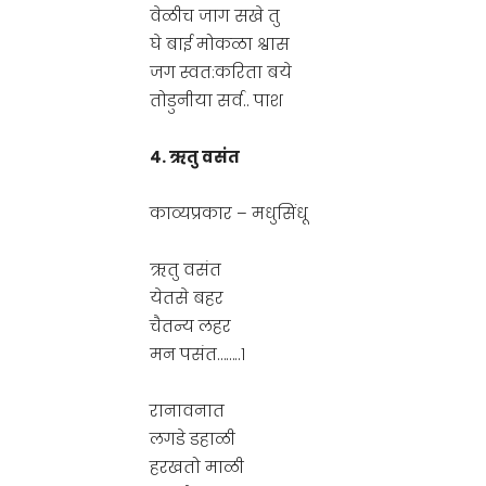
वेळीच जाग सखे तु
घे बाई मोकळा श्वास
जग स्वत:करिता बये
तोडुनीया सर्व.. पाश
४. ऋतु वसंत
काव्यप्रकार – मधुसिंधू
ऋतु वसंत
येतसे बहर
चैतन्य लहर
मन पसंत……..१
रानावनात
लगडे डहाळी
हरखतो माळी