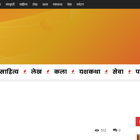
ा
संस्कृती
साहित्य
लेख
कला
यशकथा
सेवा
पर्यटन
साहित्य
लेख
कला
यशकथा
सेवा
प
102
0