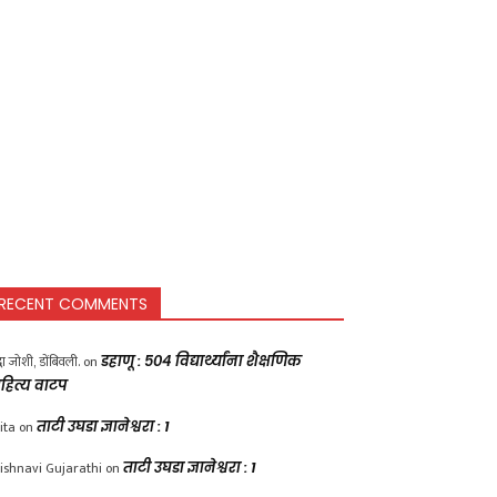
RECENT COMMENTS
द्धा जोशी, डोंबिवली.
on
डहाणू : ५०४ विद्यार्थ्यांना शैक्षणिक
हित्य वाटप
ita
on
ताटी उघडा ज्ञानेश्वरा : 1
ishnavi Gujarathi
on
ताटी उघडा ज्ञानेश्वरा : 1