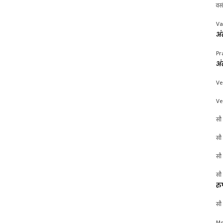
वस
Va
अं
Pr
अं
Ve
Ve
सौ 
सौ 
सौ 
सौ 
रु
सौ 
Mr