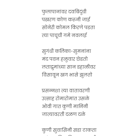
फुलापानांवर दवबिंदुंची
पखरण कोण करूनी जाई
सोनेरी कोमल किरणे पडता
त्या पाचूची गमे नवलाई
सुगंधी कलिका-सुमनांना
मंद पवन हळुवार छेडतो
लताद्रुमांच्या सान डहाळीवर
विसावून खग भासे झुलतो
प्रसन्नशा त्या वातावरणी
उत्साह रोमारोमांत उसळे
ओवी गात कुणी मानिनी
जात्यावरती दळण दळे
कुणी सुवासिनी सडा टाकता