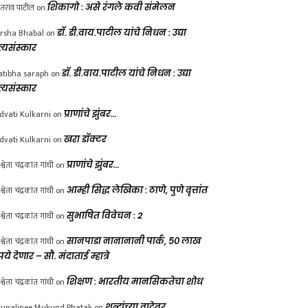
ंतराव पाटील
on
शिकागो : असे रंगले कवी संमेलन
rsha Bhabal
on
डॉ. डी.वाय.पाटील यांचे निधन : उद्या
त्यसंस्कार
atibha saraph
on
डॉ. डी.वाय.पाटील यांचे निधन : उद्या
त्यसंस्कार
dvati Kulkarni
on
प्राणांचे झुंबर…
dvati Kulkarni
on
खरा डॉक्टर
श्वेता चंद्रकांत गांधी
on
प्राणांचे झुंबर…
श्वेता चंद्रकांत गांधी
on
आम्ही सिद्ध लेखिका : ठाणे, पुणे वृत्तांत
श्वेता चंद्रकांत गांधी
on
सुभाषित विवेचन : 2
श्वेता चंद्रकांत गांधी
on
सानपाडा नानानानी पार्क, ५० लाख
पये देणार – सौ. मंदाताई म्हात्रे
श्वेता चंद्रकांत गांधी
on
शिक्षण : भारतीय मानसिकतेचा शोध
unalinee Mukund Phatak
on
शब्दांच्या वाटेवर….