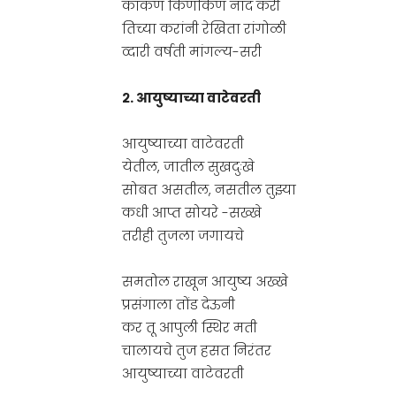
कांकण किणकिण नाद करी
तिच्या करांनी रेखिता रांगोळी
व्दारी वर्षती मांगल्य-सरी
२. आयुष्याच्या वाटेवरती
आयुष्याच्या वाटेवरती
येतील, जातील सुखदुःखे
सोबत असतील, नसतील तुझ्या
कधी आप्त सोयरे -सख्खे
तरीही तुजला जगायचे
समतोल राखून आयुष्य अख्खे
प्रसंगाला तोंड देऊनी
कर तू आपुली स्थिर मती
चालायचे तुज हसत निरंतर
आयुष्याच्या वाटेवरती