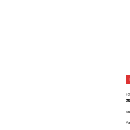
श्र
सा
An
Va