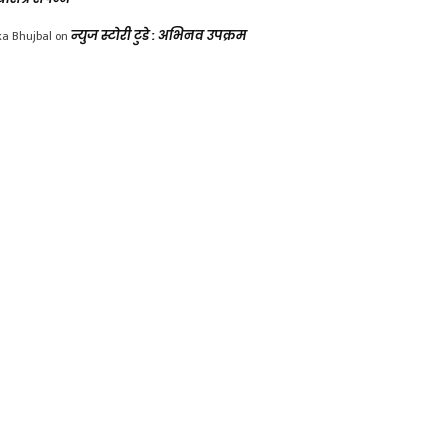
ka Bhujbal
on
न्युज स्टोरी टुडे : अभिनव उपक्रम