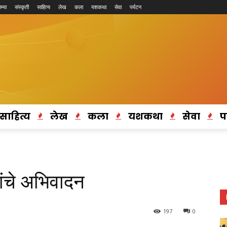
म्या
संस्कृती
साहित्य
लेख
कला
यशकथा
सेवा
पर्यटन
साहित्य
लेख
कला
यशकथा
सेवा
प
ांचे अभिवादन
197
0