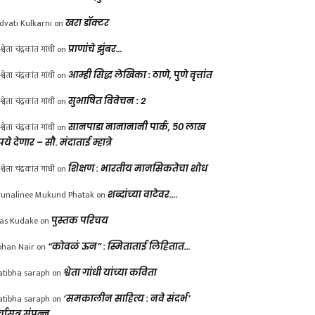
dvati Kulkarni
on
खरा डॉक्टर
श्वेता चंद्रकांत गांधी
on
प्राणांचे झुंबर…
श्वेता चंद्रकांत गांधी
on
आम्ही सिद्ध लेखिका : ठाणे, पुणे वृत्तांत
श्वेता चंद्रकांत गांधी
on
सुभाषित विवेचन : 2
श्वेता चंद्रकांत गांधी
on
सानपाडा नानानानी पार्क, ५० लाख
पये देणार – सौ. मंदाताई म्हात्रे
श्वेता चंद्रकांत गांधी
on
शिक्षण : भारतीय मानसिकतेचा शोध
unalinee Mukund Phatak
on
शब्दांच्या वाटेवर….
las Kudake
on
पुस्तक परिचय
han Nair
on
“कोवळं ऊन” : स्मिताताई लिहितात…
atibha saraph
on
श्वेता गांधी यांच्या कविता
atibha saraph
on
‘समकालीन साहित्य : नवे संदर्भ’
्चासत्र संपन्न