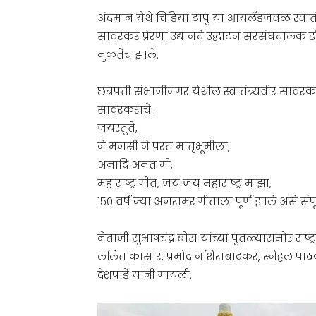
अंदमान येथे चिडिया टापु या आयलँडजवळ स्वातं
सावरकर प्रेरणा उद्यानचे उद्घाटन सरसंघचालक डॉ.
नुकतेच झाले.
छत्रपती संभाजीनगर येथील स्वातंत्र्यवीर सावरकर 
सावरकरांचे..
जयस्तुते,
ने मजसी ने परत मातृभूमीला,
अनादि अनंत मी,
महाराष्ट्र गीत, जय जय महाराष्ट्र माझा,
१५० वर्षे ज्या अजरामर गीताला पूर्ण झाले असे संप
नेताजी सुभाषचंद्र बोस यांच्या पुतळ्यासमोर राष्ट्
ललित कासार, प्रमोद नशिराबादकर, स्नेहल पाठक
देशपांडे यांनी गायली.