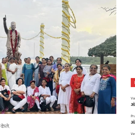
Va
अं
Pr
अं
 केले.
Ve