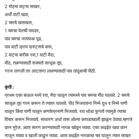
2 मोठ्या वाट्या साखर,
अर्धी वाटी खवा,
2 चमचे खसखस,
1 चमचा वेलची पावडर,
पाव चमचा जायफळ पूड,
पाव वाटी ड्राय फ्रुट्सचे काप,
2 वाट्या बारीक रवा,1 वाटी मैदा,
मीठ, तळण्यासाठी शक्यतो साजूक तूप,
गरज लागली तर लाटताना लावण्यासाठी पाव तांदूळाची पीठी.
कृती :
प्रथम एका बाऊल मध्ये रवा, मैदा घालून त्यामध्ये पाव चमचा मीठ घालावे. 2 चमचे
साजूक तूप गरम करून ते त्यावर घालावे. पीठ भिजवताना निम्मे दूध व निम्मे पाणी
घालून किंवा पाणी घालून कणकेप्रमाणे भिजवावे. रवा थोडा फुगतो त्यामुळे त्याचा
विचार करून भिजवावे. साधारण अर्धा तास ओल्या कापडाखाली झाकून ठेवावा.म्हणजे
छान मुरेल. आता सारण करण्यासाठी नारळ खोवून घ्यावा. एका कढईत खवा छान
भाजून घ्यावा व खाली काढून घ्यावा. आता कढईत नारळाचा चव घालुन त्यात साखर