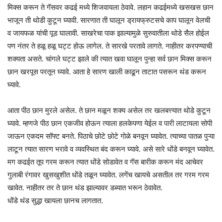
मिक्स करून ते गॅसवर कढई मध्ये शिजवायला ठेवावे. लहान कढईमध्ये खसखस छान
भाजून ती थोडी कुटून घ्यावी. सारणात ती घालून ड्रायफ्रुटसचे काप घालून वेलची
व जायफळ यांची पूड घालावी. साखरेचा पाक झाल्यामुळे सुरुवातीला थोडे सैल होईल
पण नंतर ते हळू हळू घट्ट होऊ लागेल. ते सारखे परतावे लागते. नाहीतर करपण्याची
शक्यता असते. चांगले घट्ट झाले की त्यात खवा घालून पुन्हा सर्व छान मिक्स करून
छान खरपूस परतून घ्यावे. आता हे सारण खाली काढून ताटात पसरून थंड करून
घ्यावे.
आता पीठ छान मुरले असेल. ते छान मळून शक्य असेल तर खलबत्त्यात थोडे कुटून
घ्यावे. म्हणजे पीठ छान एकजीव होऊन त्याला हलकेपणा येईल व पारी लाटायला सोपी
जाऊन एकदम सॉफ्ट बनते. पिठाचे छोटे छोटे गोळे बनवून घ्यावेत. त्याच्या पातळ पुऱ्या
लाटून त्यात सारण भरावे व व्यवस्थित बंद करून घ्यावे. असे सारे धोंडे बनवून घ्यावेत.
मग कढईत तूप गरम करून त्यात धोंडे सोडावेत व गॅस बारीक करून मंद आचेवर
गुलाबी रंगावर खुसखुशीत धोंडे तळून घ्यावेत. लगेंच खायचे असतील तर गरम गरम
खावेत. नाहीतर तर ते छान थंड झाल्यावर डब्यात भरून ठेवावेत.
धोंडे थंड सुद्धा खायला छानच लागतात.