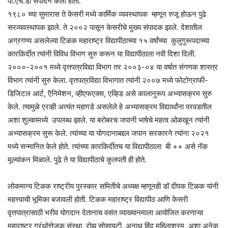
पी.एच.डी संपादन केली होती.
१९८० च्या सुमारास ते केसरी मध्ये कार्मिक व्यवस्थापक म्हणून रुजू होऊन पुढे
सरव्यवस्थापक झाले. ते २००२ पासून केसरीचे मुख्य संपादक झाले. देशातील
अग्रगण्य असलेल्या टिळक महाराष्ट्र विद्यापीठाच्या १५ वर्षांच्या कुलुगुरूपदाच्या
कारकिर्दीत त्यांनी विविध विभाग सुरु करून या विद्यापीठाला नवी दिशा दिली.
२०००-२००१ मध्ये वृत्तपत्रविद्या विभाग तर २००३-०४ या वर्षात संगणक शास्त्र
विभाग त्यांनी सुरु केला. वृत्तपत्रविद्या विभागात त्यांनी २००७ मध्ये फोटोग्राफी-
डिजिटल आर्ट, ऍनिमेशन, व्हीएफएक्स, एव्हिड असे कालानुरूप अभ्यासक्रम सुरु
केले. त्यामुळे एरव्ही अत्यंत महागडे असलेले हे अभ्यासक्रम विद्यार्थांना परवडतील
अशा शुल्कामध्ये उपलब्ध झाले. या बरोबरच जपानी भाषेचे महत्व ओळखून त्यांनी
अभ्यासक्रम सुरू केले. त्यांच्या या योगदानाबद्दल जपान सरकारने त्यांना २०२१
मध्ये सन्मानित केले होते. त्यांच्या कारकिर्दीतच या विद्यापीठाला बी ++ असे नॅक
मूल्यांकन मिळाले. पुढे ते या विद्यापीठाचे कुलपती ही होते.
लोकमान्य टिळक राष्ट्रीय पुरस्कार समितीचे अध्यक्ष म्हणूनही डॉ दीपक टिळक यांनी
महत्त्वाची भूमिका बजावली होती. टिळक महाराष्ट्र विद्यापीठ आणि केसरी
वृत्तपात्रासाठी भरीव योगदान देतानाच वसंत व्याख्यानमाला आयोजित करणाऱ्या
महाराष्ट्र ग्रंथोत्तेजक संस्था, रोझ सोसायटी, अनाथ हिंदू महिलाश्रम, अशा अनेक