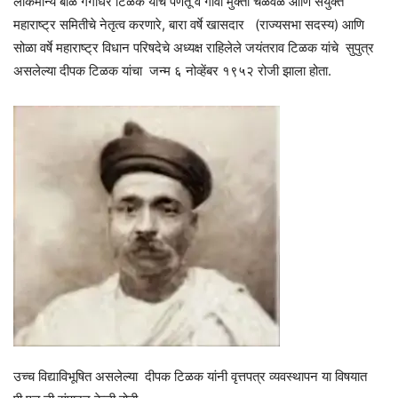
लोकमान्य बाळ गंगाधर टिळक यांचे पणतू व गोवा मुक्ती चळवळ आणि संयुक्त
महाराष्ट्र समितीचे नेतृत्व करणारे, बारा वर्षे खासदार (राज्यसभा सदस्य) आणि
सोळा वर्षे महाराष्ट्र विधान परिषदेचे अध्यक्ष राहिलेले जयंतराव टिळक यांचे सुपुत्र
असलेल्या दीपक टिळक यांचा जन्म ६ नोव्हेंबर १९५२ रोजी झाला होता.
उच्च विद्याविभूषित असलेल्या दीपक टिळक यांनी वृत्तपत्र व्यवस्थापन या विषयात