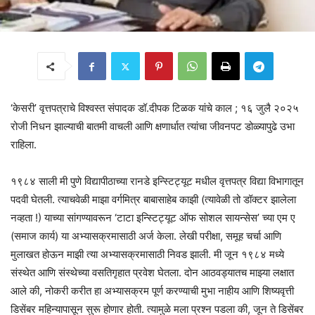
‘केसरी’ वृत्तपत्राचे विश्वस्त संपादक डॉ.दीपक टिळक यांचे काल ; १६ जुलै २०२५
रोजी निधन झाल्याची बातमी वाचली आणि क्षणार्धात त्यांचा जीवनपट डोळ्यापुढे उभा
राहिला.
१९८४ साली मी पुणे विद्यापीठाच्या रानडे इन्स्टिट्यूट मधील वृत्तपत्र विद्या विभागातून
पदवी घेतली. त्याचवेळी माझा वर्गमित्र बाबासाहेब काझी (त्यावेळी तो डॉक्टर झालेला
नव्हता !) याच्या सांगण्यावरून ‘टाटा इन्स्टिट्यूट ऑफ सोशल सायन्सेस’ च्या एम ए
(समाज कार्य) या अभ्यासक्रमासाठी अर्ज केला. लेखी परीक्षा, समूह चर्चा आणि
मुलाखत होऊन माझी त्या अभ्यासक्रमासाठी निवड झाली. मी जून १९८४ मध्ये
संस्थेत आणि संस्थेच्या वसतिगृहात प्रवेश घेतला. दोन आठवड्यातच माझ्या लक्षात
आले की, नोकरी करीत हा अभ्यासक्रम पूर्ण करण्याची मुभा नाहीय आणि शिष्यवृत्ती
डिसेंबर महिन्यापासून सुरू होणार होती. त्यामुळे मला प्रश्न पडला की, जून ते डिसेंबर