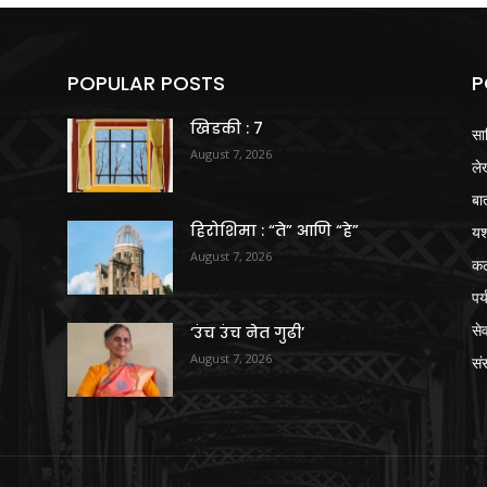
POPULAR POSTS
P
खिडकी : 7
सा
August 7, 2026
ले
बा
हिरोशिमा : “ते” आणि “हे”
य
August 7, 2026
क
पर
से
‘उंच उंच नेत गुढी’
August 7, 2026
संस