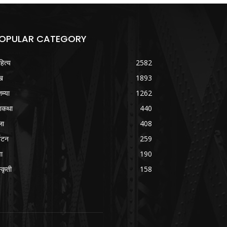
OPULAR CATEGORY
हित्य
2582
ख
1893
तम्या
1262
शकथा
440
ला
408
्यटन
259
वा
190
्कृती
158