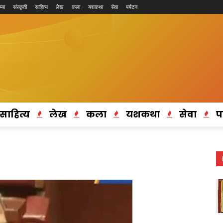
्या
संस्कृती
साहित्य
लेख
कला
यशकथा
सेवा
पर्यटन
साहित्य
लेख
कला
यशकथा
सेवा
प