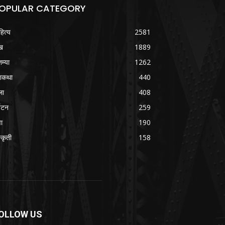
OPULAR CATEGORY
हित्य
2581
ख
1889
तम्या
1262
शकथा
440
ला
408
्यटन
259
वा
190
्कृती
158
OLLOW US