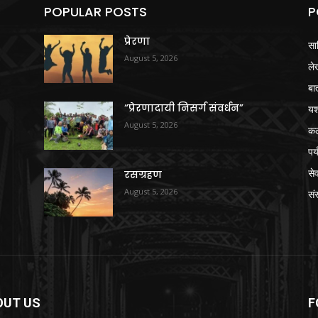
POPULAR POSTS
P
प्रेरणा
सा
August 5, 2026
ले
बा
“प्रेरणादायी निसर्ग संवर्धन”
य
August 5, 2026
क
पर
से
रसग्रहण
August 5, 2026
संस
OUT US
F