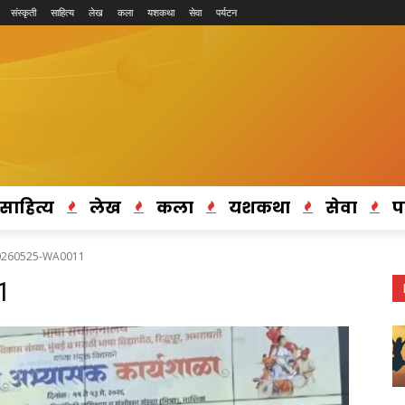
संस्कृती
साहित्य
लेख
कला
यशकथा
सेवा
पर्यटन
साहित्य
लेख
कला
यशकथा
सेवा
प
0260525-WA0011
1