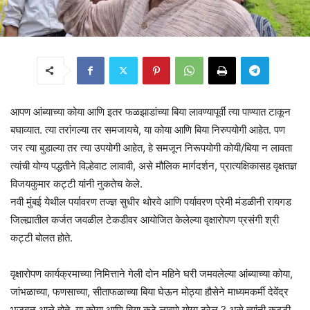
आपण आंब्याच्या कोया आणि इतर फळझाडांच्या बिया लावण्यापूर्वी त्या पाण्यात टाकून
बघाव्यात. त्या तरांगल्या तर समजायचे, या कोया आणि बिया निरुपयोगी आहेत. पण
जर त्या बुडाल्या तर त्या उपयोगी आहेत, हे समजून निरूपयोगी कोयी/बिया न लावता
त्यांची योग्य पद्धतीने विल्हेवाट लावावी, असे मौलिक मार्गदर्शन, प्रात्यक्षिकासह वृक्षतज्ञ
विजयकुमार कट्टी यांनी नुकतेच केले.
नवी मुंबई येथील पर्यावरण तज्ज्ञ सुधीर थोरवे आणि पर्यावरण प्रेमी मंडळीनी रायगड
जिल्ह्यातील कर्जत जवळील टेकडीवर आयोजित केलेल्या वृक्षारोपण प्रसंगी श्री
कट्टी बोलत होते.
वृक्षारोपण कार्यक्रमाच्या निमित्ताने गेली दोन महिने घरी जमवलेल्या आंब्याच्या कोया,
जांभळाच्या, फणसाच्या, सीताफळाच्या बिया घेऊन मोठ्या हौसेने माध्यमकर्मी देवेंद्र
भुजबळ आले होते. या कोया आणि बिया कुठे लावणे योग्य ठरेल ? असे त्यांनी कट्टी