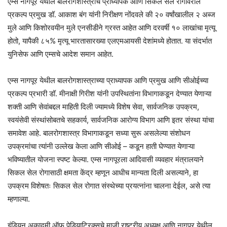
एम्स नागपूर येथील बालरोगशास्त्राचे प्राध्यापक आणि सिकल सेल रोगावरील
प्रकल्प प्रमुख डॉ. आकाश बंग यांनी निरीक्षण नोंदवले की २० वर्षांखालील २ अब्ज
मुले आणि किशोरवयीन मुले एनसीडीने ग्रस्त आहेत आणि दरवर्षी १० लाखांचा मृत्यू
होतो, यापैकी ८५% मृत्यू भारतासारख्या एलएमआयसी देशांमध्ये होतात. या संदर्भात
युनिसेफ आणि एम्सचे आदेश समान आहेत.
एम्स नागपूर येथील बालरोगशास्त्राच्या प्राध्यापक आणि प्रमुख आणि सीओईच्या
प्रकल्प प्रभारी डॉ. मीनाक्षी गिरीश यांनी उपस्थितांना विभागाकडून देण्यात येणाऱ्या
शक्ती आणि सेवांबद्दल माहिती दिली ज्यामध्ये विशेष सेवा, सार्वजनिक उपक्रम,
स्वयंसेवी संस्थांसोबतचे सहकार्य, सार्वजनिक आरोग्य विभाग आणि इतर संस्था यांचा
समावेश आहे. बालरोगशास्त्र विभागाकडून सध्या सुरू असलेल्या संशोधन
उपक्रमांचा त्यांनी उल्लेख केला आणि सीओई – कडून हाती घेण्यात येणाऱ्या
भविष्यातील योजना स्पष्ट केल्या. एम्स नागपूरला आदिवासी व्यवहार मंत्रालयाने
सिकल सेल रोगासाठी क्षमता केंद्र म्हणून आधीच मान्यता दिली असल्याने, हा
उपक्रम विशेषतः सिकल सेल रोगात संस्थेच्या प्रयत्नांना चालना देईल, असे त्या
म्हणाल्या.
इंडियन अकादमी ऑफ पेडियाट्रिक्सचे माजी राष्ट्रीय अध्यक्ष आणि नागपूर येथील