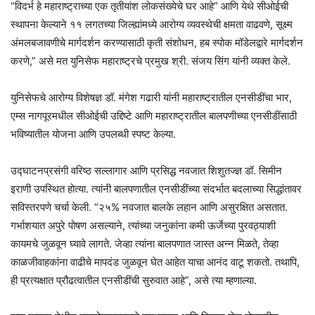
“विदर्भ हे महाराष्ट्राच्या एक तृतीयांश लोकसंख्येचे घर आहे” आणि येथे सीओईची
स्थापना केल्याने ११ लगतच्या जिल्ह्यांमध्ये आरोग्य व्यवस्थेची क्षमता वाढवणे, सूक्ष्म
अंमलबजावणीचे मार्गदर्शन करण्यासाठी कृती संशोधन, हब स्पोक मॉडेलद्वारे मार्गदर्शन
करणे,” असे मत युनिसेफ महाराष्ट्रचे प्रमुख श्री. संजय सिंग यांनी व्यक्त केले.
युनिसेफचे आरोग्य विशेषज्ञ डॉ. मंगेश गढारी यांनी महाराष्ट्रातील एनसीडींचा भार,
एम्स नागपूरमधील सीओईची उद्दिष्टे आणि महाराष्ट्रातील बालपणीच्या एनसीडींसाठी
भविष्यातील योजना आणि उपलब्धी स्पष्ट केल्या.
उद्घाटनप्रसंगी वरिष्ठ सल्लागार आणि प्रसिद्ध नवजात शिशुतज्ज्ञ डॉ. सिमीन
इराणी उपस्थित होत्या. त्यांनी बालपणातील एनसीडींच्या संदर्भात बदलाच्या सिद्धांतावर
सविस्तरपणे चर्चा केली. “२५% नवजात बालके लहान आणि असुरक्षित असतात.
गर्भाशयात अपुरे पोषण असल्याने, त्यांच्या जनुकांना कमी ऊर्जेच्या पुरवठ्याशी
कायमचे जुळवून घ्यावे लागते. जेव्हा त्यांना बालपणात जास्त अन्न मिळते, तेव्हा
काळजीवाहकांना वाढीचे मापदंड जुळवून घेत आहेत याचा आनंद वाटू शकतो. तथापि,
ही प्रत्यक्षात प्रौढत्वातील एनसीडींची सुरुवात आहे”, असे त्या म्हणाल्या.