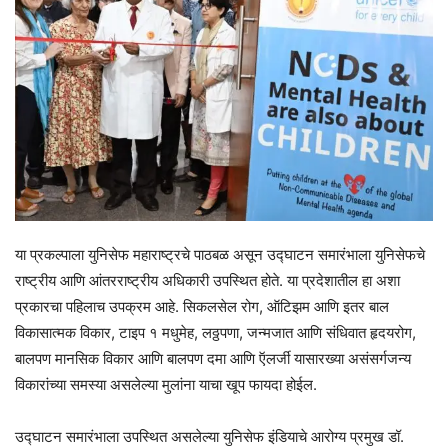
या प्रकल्पाला युनिसेफ महाराष्ट्रचे पाठबळ असून उद्घाटन समारंभाला युनिसेफचे
राष्ट्रीय आणि आंतरराष्ट्रीय अधिकारी उपस्थित होते. या प्रदेशातील हा अशा
प्रकारचा पहिलाच उपक्रम आहे. सिकलसेल रोग, ऑटिझम आणि इतर बाल
विकासात्मक विकार, टाइप १ मधुमेह, लठ्ठपणा, जन्मजात आणि संधिवात हृदयरोग,
बालपण मानसिक विकार आणि बालपण दमा आणि ऍलर्जी यासारख्या असंसर्गजन्य
विकारांच्या समस्या असलेल्या मुलांना याचा खूप फायदा होईल.
उद्घाटन समारंभाला उपस्थित असलेल्या युनिसेफ इंडियाचे आरोग्य प्रमुख डॉ.