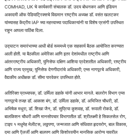
COMHAD, UK चे कार्यकारी संचालक डॉ. उदय बोधनकर आणि इंडियन
अकादमी ऑफ पेडियाट्रिक्सचे विद्यमान राष्ट्रीय अध्यक्ष डॉ. वसंत खलटकर
यांच्यासह केंद्रीय IAP च्या महत्त्वाच्या पदाधिकाऱ्यांनी या विशेष प्रसंगी उपस्थित
राहून आपला पाठिंबा दिला.
उद्घाटन समारंभाच्या आधी बोर्ड रूममध्ये एक सहकार्य बैठक आयोजित करण्यात
आली होती. या बैठकीला अमेरिका आणि इतर देशांमधील राष्ट्रीय आणि
आंतरराष्ट्रीय अधिकारी, युनिसेफ दक्षिण आशिया प्रदेशातील अधिकारी, राष्ट्रीय
आणि राज्य प्रमुख; युनिसेफ देणगीदारांचे अधिकारी; एम्स नागपूरचे अधिकारी,
वैद्यकीय अधीक्षक डॉ. सीमा पारवेकर उपस्थित होते.
अतिरिक्त प्राध्यापक, डॉ. उर्मिला डहाके यांनी आभार मानले. बालरोग विभाग एम्स
नागपूरचे तज्ज्ञ डॉ. आकाश बंग, डॉ. उर्मिला डहाके, डॉ. अभिजित चौधरी, डॉ.
अभिषेक मधुरा, डॉ. शिखा जैन, डॉ. सुप्रिया कुशवाह, डॉ. रूपाली रोकडे, डॉ.
बालकिशन चौधरी आणि मानसोपचार विभागातील डॉ. श्रीलक्ष्मी हे सिकलसेल रोग,
टाइप १ मधुमेह मेलीटस, लठ्ठपणा, जन्मजात आणि संधिवात हृदयरोग, बाल विकास,
दमा आणि ऍलर्जी आणि बालपण आणि किशोरवयीन मानसिक आरोग्य यावरील