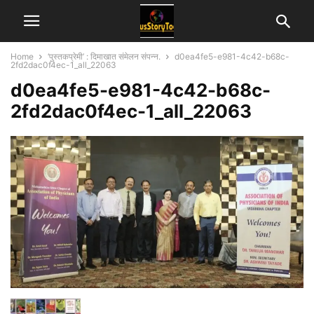
Home
‘पुस्तकप्रेमी’ : दिमाखात संमेलन संपन्न.
d0ea4fe5-e981-4c42-b68c-
2fd2dac0f4ec-1_all_22063
d0ea4fe5-e981-4c42-b68c-
2fd2dac0f4ec-1_all_22063