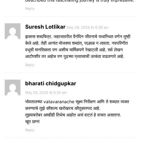
Reply
Suresh Lotlikar
May 26, 2026 At 8:38 am
झकास शब्दचित्र. जहाजावरील दैनंदिन जीवनाचे यथास्थित वर्णन तुम्ही
केले आहे. तेही अत्यंत मोजक्या शब्दांत, पाल्हाळ न लावता. नवपरिणीत
वधूची मानसिकता पण अशीच मार्मिकपणे रेखाटली आहे. सर्व लेखन
आटोपशीर तर आहेच पण पुढच्या प्रवासाची उत्कंठा वाढवणारे आहे.
Reply
bharati chidgupkar
May 26, 2026 At 6:34 am
भोवतालच्या vatavaranache सूक्ष्म निरीक्षण आणि ते शब्दात व्यक्त
करण्याचे तुझे कौशल्य खरोखरच कौतुकास्पद आहे.
तुझ्याबरोबर आम्हीही तिथेच आहोत असं वाटतं हे वाचत असताना.
खूप छान!
Reply