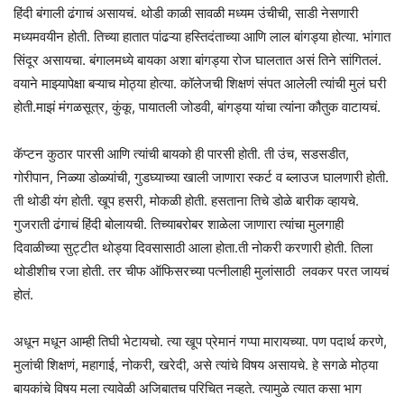
हिंदी बंगाली ढंगाचं असायचं. थोडी काळी सावळी मध्यम उंचीची, साडी नेसणारी
मध्यमवयीन होती. तिच्या हातात पांढऱ्या हस्तिदंताच्या आणि लाल बांगड्या होत्या. भांगात
सिंदूर असायचा. बंगालमध्ये बायका अशा बांगड्या रोज घालतात असं तिने सांगितलं.
वयाने माझ्यापेक्षा बऱ्याच मोठ्या होत्या. कॉलेजची शिक्षणं संपत आलेली त्यांची मुलं घरी
होती.माझं मंगळसूत्र, कुंकू, पायातली जोडवी, बांगड्या यांचा त्यांना कौतुक वाटायचं.
कॅप्टन कुठार पारसी आणि त्यांची बायको ही पारसी होती. ती उंच, सडसडीत,
गोरीपान, निळ्या डोळ्यांची, गुडघ्याच्या खाली जाणारा स्कर्ट व ब्लाउज घालणारी होती.
ती थोडी यंग होती. खूप हसरी, मोकळी होती. हसताना तिचे डोळे बारीक व्हायचे.
गुजराती ढंगाचं हिंदी बोलायची. तिच्याबरोबर शाळेला जाणारा त्यांचा मुलगाही
दिवाळीच्या सुट्टीत थोड्या दिवसासाठी आला होता.ती नोकरी करणारी होती. तिला
थोडीशीच रजा होती. तर चीफ ऑफिसरच्या पत्नीलाही मुलांसाठी लवकर परत जायचं
होतं.
अधून मधून आम्ही तिघी भेटायचो. त्या खूप प्रेमानं गप्पा मारायच्या. पण पदार्थ करणे,
मुलांची शिक्षणं, महागाई, नोकरी, खरेदी, असे त्यांचे विषय असायचे. हे सगळे मोठ्या
बायकांचे विषय मला त्यावेळी अजिबातच परिचित नव्हते. त्यामुळे त्यात कसा भाग