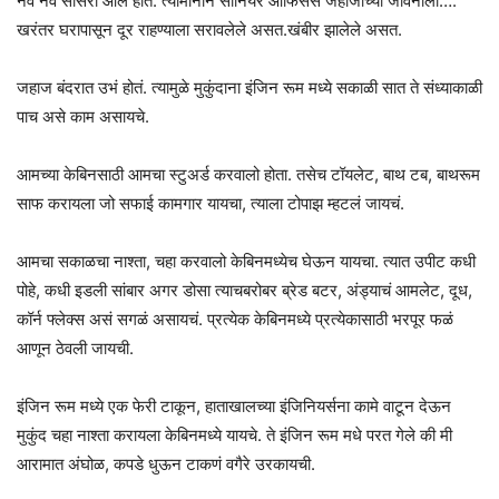
नवे नवे सासरी आले होते. त्यामानाने सीनियर ऑफिसर्स जहाजाच्या जीवनाला….
खरंतर घरापासून दूर राहण्याला सरावलेले असत.खंबीर झालेले असत.
जहाज बंदरात उभं होतं. त्यामुळे मुकुंदाना इंजिन रूम मध्ये सकाळी सात ते संध्याकाळी
पाच असे काम असायचे.
आमच्या केबिनसाठी आमचा स्टुअर्ड करवालो होता. तसेच टॉयलेट, बाथ टब, बाथरूम
साफ करायला जो सफाई कामगार यायचा, त्याला टोपाझ म्हटलं जायचं.
आमचा सकाळचा नाश्ता, चहा करवालो केबिनमध्येच घेऊन यायचा. त्यात उपीट कधी
पोहे, कधी इडली सांबार अगर डोसा त्याचबरोबर ब्रेड बटर, अंड्याचं आमलेट, दूध,
कॉर्न फ्लेक्स असं सगळं असायचं. प्रत्येक केबिनमध्ये प्रत्येकासाठी भरपूर फळं
आणून ठेवली जायची.
इंजिन रूम मध्ये एक फेरी टाकून, हाताखालच्या इंजिनियर्सना कामे वाटून देऊन
मुकुंद चहा नाश्ता करायला केबिनमध्ये यायचे. ते इंजिन रूम मधे परत गेले की मी
आरामात अंघोळ, कपडे धुऊन टाकणं वगैरे उरकायची.