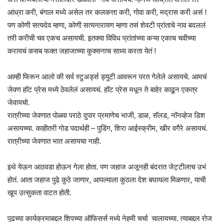
आंध्रा करी, बंगाल मध्ये असेल तर कलकत्ता करी, गोवा करी, मद्रास करी असं !
पण कोणी सत्यदेव म्हणा, कोणी सत्यनारायण म्हणा तसं शेवटी प्रांताचे नाव बदललं
तरी करीची चव एकच असायची. इतक्या विविध प्रांतांच्या कऱ्या एकाच चवीच्या
करायचं कसब फक्त जहाजाच्या कुक्सनाच साध्य करता येतं !
आम्ही फिरून आलो की सर्व स्टुअर्ड्स ड्युटी आवरून परत गेलेले असायचे. आमचं
जेवण हॉट प्रेस मध्ये ठेवलेलं असायचं. हॉट प्रेस मधून ते बाहेर काढून एकत्र
जेवायचो.
रात्रीच्या जेवणात पोळ्या पराठे दुपार प्रमाणेच भाजी, डाळ, सॅलड, नॉनव्हेज डिश
असायच्या. काहीतरी गोड पदार्थही – पुडिंग, शिरा आईस्क्रीम, खीर वगैरे असायचं.
रात्रीच्या जेवणात भात असायचा नाही.
इथे येऊन आठवडा होऊन गेला होता. पण जहाज अजूनही बंदरात जेट्टीलाच उभं
होतं. आता जहाज पुढे कुठे जाणार, आपल्याला कुठला देश बघायला मिळणार, याची
खूप उत्सुकता वाटत होती.
पुढच्या कार्यक्रमाबद्दल शिपच्या ऑफिसर्स मध्ये नेहमी चर्चा चालायच्या. त्याबद्दल रोज