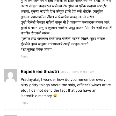
गुगल सर्च केल्यावर माहिती मिळाली की इतिहासकारांच्या मते टोपाझ हा शब्द
तपास संस्कृत शब्दावरून आलेल्या टोपाझोस या ग्रीक शब्दाचा अपभ्रंश
असावा. तुमच्या साडीचे तिथे कौतुक झाले हेही नसे थोडके. त्यामुळेच
तुम्हाला जहाजावरील जीवन अधिकाधिक आवडू लागले असेल.
तुम्ही दिलेली विस्तृत माहिती वाचून मी हे जहाजाचा फेरफटका मारून आले.
तुमचे हे नवीन अनुभव तुम्हाला नक्कीच समृद्ध करून गेले. विचारांची कक्षा ही
नक्कीच रुंदावली असेल.
प्रत्येक लेख वाचताना वेगवेगळ्या गोष्टींची माहिती मिळते. सुंदर शब्दात
गुंफलेले तुमचे अनुभव वाचण्यासाठी आम्ही उत्सुक असतो.
*डॉ.’सुरेखा विवेक जोशी*
Reply
Rajashree Shastri
May 27, 2026 At 9:43 am
Pradnyatai, I wonder how do you remember every
nitty gritty things about the ship, officer’s wives attire
etc , I cannot deny the fact that you have an
incredible memory
Reply