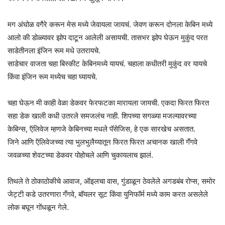
मग अंघोळ वगैरे करून मेस मध्ये जेवायला जायचं. जेवण करून दोनला केबिन मध्ये
आलो की डोळ्यावर झोप दाटून आलेली असायची. तासभर झोप घेऊन मुकुंद परत
साडेतीनला इंजिन रूम मधे उतरायचे.
साडेचार वाजता चहा बिस्कीट केबिनमध्ये यायचं. चहाला कधीतरी मुकुंद वर यायचे
किंवा इंजिन रूम मध्येच चहा घ्यायचे.
चहा घेऊन मी काही वेळा डेकवर फेरफटका मारायला जायची. एकदा फिरत फिरत
सहा डेक खाली कधी उतरले समजलंच नाही. शिपच्या सगळ्या मजल्यावरच्या
केबिन्स, ऍलिवेज म्हणजे केबिनच्या मधले पॅसेजिस, हे एक सारखेच असतात.
जिने आणि ऍलिवेजच्या त्या भुलभुलैय्यातून फिरत फिरत अचानक खाली गॅंगवे
जवळच्या शेवटच्या डेकवर पोहोचले आणि चुकायलाच झालं.
तिथले ते ठोकाठोकीचे आवाज, ऑइलचा वास, गुंडाळून ठेवलेले अगडबंब रोप्स, समोर
जेट्टी कडे उतरणारा गँगवे, बॉयलर सूट किंवा युनिफॉर्म मध्ये काम करत असलेले
लोक बघून गोंधळून गेले.