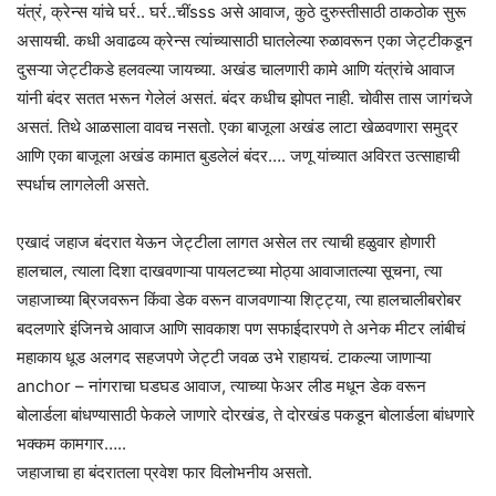
यंत्रं, क्रेन्स यांचे घर्र.. घर्र..चींsss असे आवाज, कुठे दुरुस्तीसाठी ठाकठोक सुरू
असायची. कधी अवाढव्य क्रेन्स त्यांच्यासाठी घातलेल्या रुळावरून एका जेट्टीकडून
दुसऱ्या जेट्टीकडे हलवल्या जायच्या. अखंड चालणारी कामे आणि यंत्रांचे आवाज
यांनी बंदर सतत भरून गेलेलं असतं. बंदर कधीच झोपत नाही‌‌. चोवीस तास जागंचजे
असतं. तिथे आळसाला वावच नसतो. एका बाजूला अखंड लाटा खेळवणारा समुद्र
आणि एका बाजूला अखंड कामात बुडलेलं बंदर…. जणू यांच्यात अविरत उत्साहाची
स्पर्धाच लागलेली असते.
एखादं जहाज बंदरात येऊन जेट्टीला लागत असेल तर त्याची हळुवार होणारी
हालचाल, त्याला दिशा दाखवणाऱ्या पायलटच्या मोठ्या आवाजातल्या सूचना, त्या
जहाजाच्या ब्रिजवरून किंवा डेक वरून वाजवणाऱ्या शिट्ट्या, त्या हालचालीबरोबर
बदलणारे इंजिनचे आवाज आणि सावकाश पण सफाईदारपणे ते अनेक मीटर लांबीचं
महाकाय धूड अलगद सहजपणे जेट्टी जवळ उभे राहायचं. टाकल्या जाणाऱ्या
anchor – नांगराचा घडघड आवाज, त्याच्या फेअर लीड मधून डेक वरून
बोलार्डला बांधण्यासाठी फेकले जाणारे दोरखंड, ते दोरखंड पकडून बोलार्डला बांधणारे
भक्कम कामगार…..
जहाजाचा हा बंदरातला प्रवेश फार विलोभनीय असतो.