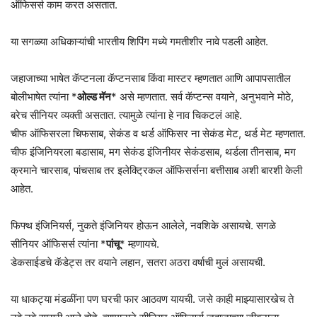
ऑफिसर्स काम करत असतात.
या सगळ्या अधिकाऱ्यांची भारतीय शिपिंग मध्ये गमतीशीर नावे पडली आहेत.
जहाजाच्या भाषेत कॅप्टनला कॅप्टनसाब किंवा मास्टर म्हणतात आणि आपापसातील
बोलीभाषेत त्यांना *
ओल्ड मॅन
* असे म्हणतात. सर्व कॅप्टन्स वयाने, अनुभवाने मोठे,
बरेच सीनियर व्यक्ती असतात. त्यामुळे त्यांना हे नाव चिकटलं आहे.
चीफ ऑफिसरला चिफसाब, सेकंड व थर्ड ऑफिसर ना सेकंड मेट, थर्ड मेट म्हणतात.
चीफ इंजिनियरला बडासाब, मग सेकंड इंजिनीयर सेकंडसाब, थर्डला तीनसाब, मग
क्रमाने चारसाब, पांचसाब‌ तर इलेक्ट्रिकल ऑफिसर्सना बत्तीसाब अशी बारशी केली
आहेत.
फिफ्थ इंजिनियर्स, नुकते इंजिनियर होऊन आलेले, नवशिके असायचे. सगळे
सीनियर ऑफिसर्स त्यांना *
पांचू
* म्हणायचे.
डेकसाईडचे कॅडेट्स तर वयाने लहान, सतरा अठरा वर्षाची मुलं असायची.
या धाकट्या मंडळींना पण घरची फार आठवण यायची. जसे काही माझ्यासारखेच ते