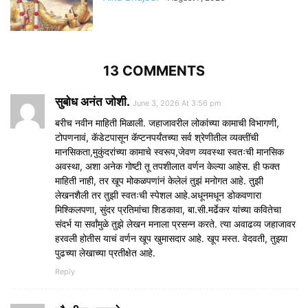
13 COMMENTS
सुबोध अनंत जोशी.
June 3, 2026 At 3:56 pm
बरीच नवीन माहिती मिळाली. जहाजावरील लोकांच्या कामाची विभागणी,
टोपणनावं, कॅडेटपासून कॅप्टनपर्यंतच्या सर्व श्रेणीतील व्यक्तींची
मानसिकता,मुकुंदरांच्या कामाचे स्वरूप,जेवण व्यवस्था स्वतःची मानसिक
अवस्था, अशा अनेक गोष्टी तू तपशीलात वर्णन केल्या आहेस. ही फक्त
माहिती नाही, तर खूप मोकळपणांनं केलेलं तुझं मनोगत आहे. तुझी
लेखनशैली तर तुझी स्वतःची स्पेशल आहे.अधूनमधून डोकवणारा
मिश्किलपणा, सुंदर प्रतिमांचा शिडकावा, बा.सी.मर्ढेकर यांच्या कवितेचा
संदर्भ या सर्वांमुळे तुझे लेखन मनाला प्रसन्न करते. त्या अवाढव्य जहाजावर
हरवली होतीस याचं वर्णन खूप खुमासदार आहे. खूप मस्त. वेदवती, तुझ्या
पुढच्या लेखाच्या प्रतीक्षेत आहे.
Reply