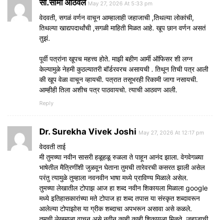
सौ.सीमा आठवले
May 27, 2026 At 5:33 pm
वेदवती, सगळं वर्णन वाचून आम्हालाही जहाजाची ,तिथल्या लोकांची,
तिथल्या खाद्यपदार्थांची ,सगळी माहिती मिळत आहे. खूप छान वर्णन असतं
तुझं.
पूर्वी पत्रांना खूपच महत्त्व होते. माझी बहीण आर्मी ऑफिसर शी लग्न
केल्यामुळे नेहमी कुठल्यातरी बॉर्डरवरच असायची . तिथून तिची पत्र आली
की खूप वेळा वाचून व्हायची. पत्रात तसूभरही रिकामी जागा नसायची.
आम्हीही तिला अशीच पत्र पाठवायचो. त्याची आठवण आली.
Reply
Dr. Surekha Vivek Joshi
May 27, 2026 At 12:17 pm
वेदवती ताई
मी तुमच्या नवीन सासरी हळूहळू रुळला ते पाहून आनंद झाला. वेगवेगळ्या
भाषेतील मैत्रिणींशी जुळवून घेताना तुमची तारेवरची कसरत झाली असेल
परंतु त्यामुळे तुम्हाला नवनवीन भाषा मध्ये प्राविण्य मिळाले असेल.
तुमच्या लेखातील टोपाझ आज हा शब्द नवीन शिकायला मिळाला google
मध्ये इतिहासकारांच्या मते टोपाज हा शब्द तपास या संस्कृत शब्दावरून
आलेल्या टोपाझोस या ग्रीक शब्दाचा अपभरून असावा असे कळले.
तुमची लेखमाला वाचून असे नवीन काही काही शिकायला मिळते. जहाजाची