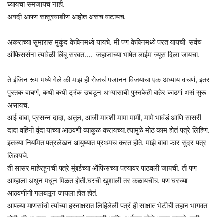
घ्यायचा समजायचं नाही.
अगदी आपण सासुरवाशीण आहोत असंच वाटायचं.
अकराच्या सुमारास मुकुंद केबिनमध्ये यायचे. मी पण केबिनमध्ये परत यायची. सर्वच
ऑफिसर्सना त्यावेळी लिंबू सरबत….. जहाजाच्या भाषेत लाईम ज्यूस दिला जायचा.
ते इंजिन रूम मध्ये गेले की माझं ही रोजचं गजानन विजयाचा एक अध्याय वाचणं, इतर
पुस्तक वाचणं, कधी कधी ट्रंक उघडून अभ्यासाची पुस्तकेही बाहेर काढणं असं सुरू
असायचं.
आई बाबा, प्रसन्न दादा, अतुल, आजी मावशी मामा मामी, मामे भावंडं आणि सासरी
दादा वहिनी वृंदा यांच्या आठवणी व्याकुळ करायच्या.त्यामुळे मोठं काम होतं पत्रे लिहिणं.
इतक्या नियमित पत्रलेखन आयुष्यात प्रथमच करत होते. माझे बाबा फार सुंदर पत्र
लिहायचे.
ती सासर माहेरहूनची पत्रे मुंबईच्या ऑफिसच्या पत्त्यावर पाठवली जायची. ती पण
आम्हाला अधून मधून मिळत होती.घरची खुशाली तर कळायचीच. पण घरच्या
आठवणींनी गलबलून जायला होत होतं.
आपल्या माणसांची त्यांच्या हस्ताक्षरात लिहिलेली पत्रं ही साक्षात भेटीची तहान भागवत