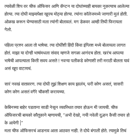
त्यावेळी शिप वर चीफ ऑफिसर आणि कॅप्टन या दोघांच्याही बायका नुकत्याच आलेल्या
होत्या. त्या दोघी माझ्यापेक्षा खूपच मोठ्या होत्या. त्यांना कॉलेजमध्ये जाणारी मुलं होती.
ओळख करून घेण्यासाठी मला त्यांनी बोलावलं. मग डेकवर आम्ही तिघी फिरायला
गेलो.
पहिला प्रश्न आला तो भाषेचा. त्या दोघींशी हिंदी किंवा इंग्लिश मध्ये बोलायला लागत
होतं. माझा या दोन्ही भाषांमधला संवाद म्हणजे सगळा आनंदच होता. खरंच आपल्या
भाषेची आपल्याला किती सवय असते ! नवऱ्या पलीकडे कोणाशी तरी मराठी बोलता यावं
असं खूप वाटायचं.
सारं नवखं वातावरण. त्या दोघी तुझं शिक्षण काय झालंय, घरी कोण असतं, सासरी
कोण कोण असतं वगैरे चौकशी करायच्या.
केबिनच्या बाहेर पडताना साडी नेसून व्यवस्थित तयार होऊन मी जायची. चीफ
ऑफिसरची बायको कौतुकाने म्हणायची, “अभी देखो, नयी नवेली दुल्हन कैसी तयार हो
के आयेगी |”
मला चीफ ऑफिसरचं आडनाव आता आठवत नाही. ते दोघे बंगाली होते. त्यामुळे तिचं