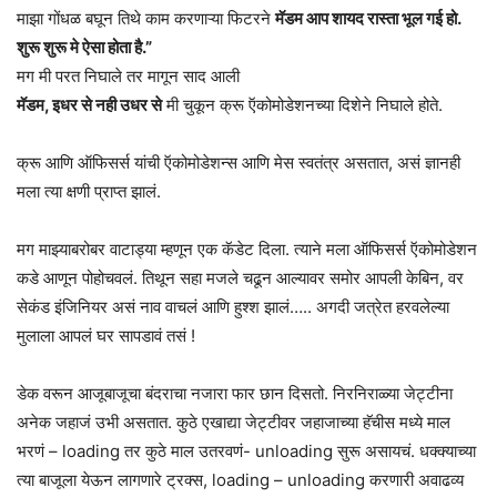
माझा गोंधळ बघून तिथे काम करणाऱ्या फिटरने
मॅडम आप शायद रास्ता भूल गई हो.
शुरू शुरू मे ऐसा होता है.”
मग मी परत निघाले तर मागून साद आली
मॅडम, इधर से नही उधर से
मी चुकून क्रू ऍकोमोडेशनच्या दिशेने निघाले होते.
क्रू आणि ऑफिसर्स यांची ऍकोमोडेशन्स आणि मेस स्वतंत्र असतात, असं ज्ञानही
मला त्या क्षणी प्राप्त झालं.
मग माझ्याबरोबर वाटाड्या म्हणून एक कॅडेट दिला. त्याने मला ऑफिसर्स ऍकोमोडेशन
कडे आणून पोहोचवलं. तिथून सहा मजले चढून आल्यावर समोर आपली केबिन, वर
सेकंड इंजिनियर असं नाव वाचलं आणि हुश्श झालं….. अगदी जत्रेत हरवलेल्या
मुलाला आपलं घर सापडावं तसं !
डेक वरून आजूबाजूचा बंदराचा नजारा फार छान दिसतो. निरनिराळ्या जेट्टीना
अनेक जहाजं उभी असतात. कुठे एखाद्या जेट्टीवर जहाजाच्या हॅचीस मध्ये माल
भरणं – loading तर कुठे माल उतरवणं- unloading सुरू असायचं. धक्क्याच्या
त्या बाजूला येऊन लागणारे ट्रक्स, loading – unloading करणारी अवाढव्य