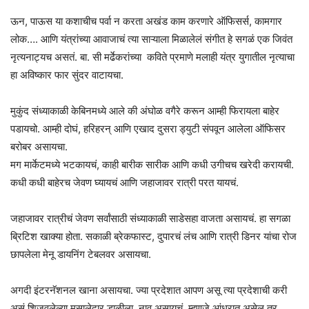
ऊन, पाऊस या कशाचीच पर्वा न करता अखंड काम करणारे ऑफिसर्स, कामगार
लोक…. आणि यंत्रांच्या आवाजाचं त्या साऱ्याला मिळालेलं संगीत हे सगळं एक जिवंत
नृत्यनाट्यच असतं. बा. सी मर्ढेकरांच्या कविते प्रमाणे मलाही यंत्र युगातील नृत्याचा
हा अविष्कार फार सुंदर वाटायचा.
मुकुंद संध्याकाळी केबिनमध्ये आले की अंघोळ वगैरे करून आम्ही फिरायला बाहेर
पडायचो. आम्ही दोघं, हरिहरन् आणि एखाद दुसरा ड्युटी संपवून आलेला ऑफिसर
बरोबर असायचा.
मग मार्केटमध्ये भटकायचं, काही बारीक सारीक आणि कधी उगीचच खरेदी करायची.
कधी कधी बाहेरच जेवण घ्यायचं आणि जहाजावर रात्री परत यायचं.
जहाजावर रात्रीचं जेवण सर्वांसाठी संध्याकाळी साडेसहा वाजता असायचं. हा सगळा
ब्रिटिश खाक्या होता. सकाळी ब्रेकफास्ट, दुपारचं लंच आणि रात्री डिनर यांचा रोज
छापलेला मेनू डायनिंग टेबलवर असायचा.
अगदी इंटरनॅशनल खाना असायचा. ज्या प्रदेशात आपण असू त्या प्रदेशाची करी
असं शिजवलेल्या मसालेदार डाळीला नाव असायचं. म्हणजे आंध्रात असेल तर