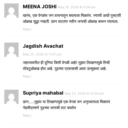
MEENA JOSHI
May 26, 2026 At 4:36 am
खरंच, एक वेगळंच जग वाचनातून बघायला मिळतंय. ज्याची आधी पुसटशी
ओळख सुद्धा नव्हती. छान वाटतंय नवीन जगाची ओळख करून घ्यायला.
Reply
Jagdish Avachat
May 25, 2026 At 11:07 pm
जहाजावरील ही दुनिया किती वेगळी आहे! तुझ्या लिखाणामुळे तिची
तोंडऱुओळख होत आहे. पुढच्या प्रवासाची आता उत्सुकता आहे.
Reply
Supriya mahabal
May 25, 2026 At 10:00 pm
छान…..तुझ्या या लिखाणामुळे एक वेगळं जग अनुभवायला मिळतयं
नेहमीप्रमाणे पुढच्या भागाची वाट बघतेय
Reply