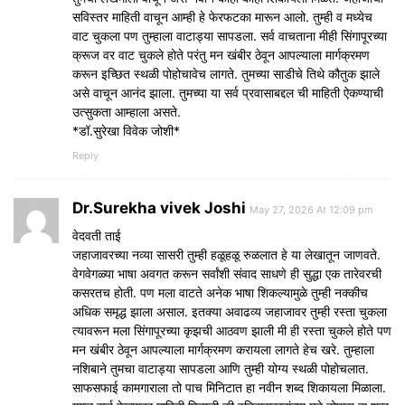
सविस्तर माहिती वाचून आम्ही हे फेरफटका मारून आलो. तुम्ही व मध्येच
वाट चुकला पण तुम्हाला वाटाड्या सापडला. सर्व वाचताना मीही सिंगापूरच्या
क्रूज वर वाट चुकले होते परंतु मन खंबीर ठेवून आपल्याला मार्गक्रमण
करून इच्छित स्थळी पोहोचावेच लागते. तुमच्या साडीचे तिथे कौतुक झाले
असे वाचून आनंद झाला. तुमच्या या सर्व प्रवासाबद्दल ची माहिती ऐकण्याची
उत्सुकता आम्हाला असते.
*डॉ.सुरेखा विवेक जोशी*
Reply
Dr.Surekha vivek Joshi
May 27, 2026 At 12:09 pm
वेदवती ताई
जहाजावरच्या नव्या सासरी तुम्ही हळूहळू रुळलात हे या लेखातून जाणवते.
वेगवेगळ्या भाषा अवगत करून सर्वांशी संवाद साधणे ही सुद्धा एक तारेवरची
कसरतच होती. पण मला वाटते अनेक भाषा शिकल्यामुळे तुम्ही नक्कीच
अधिक समृद्ध झाला असाल. इतक्या अवाढव्य जहाजावर तुम्ही रस्ता चुकला
त्यावरून मला सिंगापूरच्या कृझची आठवण झाली मी ही रस्ता चुकले होते पण
मन खंबीर ठेवून आपल्याला मार्गक्रमण करायला लागते हेच खरे. तुम्हाला
नशिबाने तुमचा वाटाड्या सापडला आणि तुम्ही योग्य स्थळी पोहोचलात.
साफसफाई कामगाराला तो पाच मिनिटात हा नवीन शब्द शिकायला मिळाला.