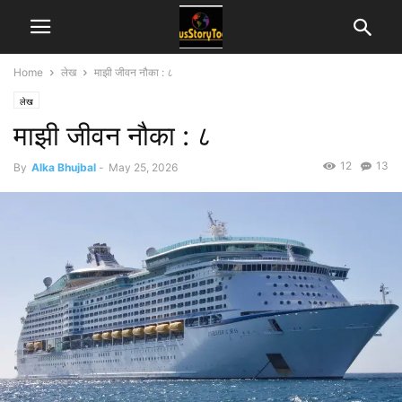
Home
लेख
माझी जीवन नौका : ८
लेख
माझी जीवन नौका : ८
12
13
By
Alka Bhujbal
-
May 25, 2026