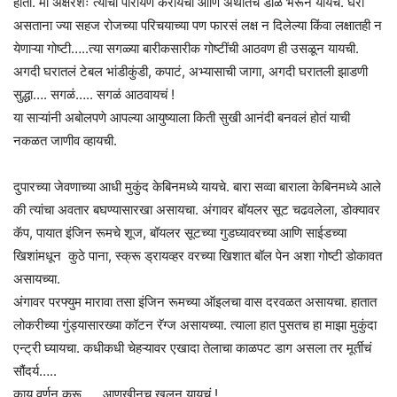
होती. मी अक्षरशः त्याची पारायणं करायची आणि अर्थातच डोळे भरून यायचे. घरी
असताना ज्या सहज रोजच्या परिचयाच्या पण फारसं लक्ष न दिलेल्या किंवा लक्षातही न
येणाऱ्या गोष्टी…..त्या सगळ्या बारीकसारीक गोष्टींची आठवण ही उसळून यायची.
अगदी घरातलं टेबल भांडीकुंडी, कपाटं, अभ्यासाची जागा, अगदी घरातली झाडणी
सुद्धा…. सगळं….. सगळं आठवायचं !
या साऱ्यांनी अबोलपणे आपल्या आयुष्याला किती सुखी आनंदी बनवलं होतं याची
नकळत जाणीव व्हायची.
दुपारच्या जेवणाच्या आधी मुकुंद केबिनमध्ये यायचे. बारा सव्वा बाराला केबिनमध्ये आले
की त्यांचा अवतार बघण्यासारखा असायचा. अंगावर बॉयलर सूट चढवलेला, डोक्यावर
कॅप, पायात इंजिन रूमचे शूज, बॉयलर सूटच्या गुडघ्यावरच्या आणि साईडच्या
खिशांमधून कुठे पाना, स्क्रू ड्रायव्हर वरच्या खिशात बॉल पेन अशा गोष्टी डोकावत
असायच्या.
अंगावर परफ्युम मारावा तसा इंजिन रूमच्या ऑइलचा वास दरवळत असायचा. हातात
लोकरीच्या गुंड्यासारख्या कॉटन रॅग्ज असायच्या. त्याला हात पुसतच हा माझा मुकुंदा
एन्ट्री घ्यायचा. कधीकधी चेहऱ्यावर एखादा तेलाचा काळपट डाग असला तर मूर्तीचं
सौंदर्य…..
काय वर्णन करू….. आणखीनच खुलून यायचं !